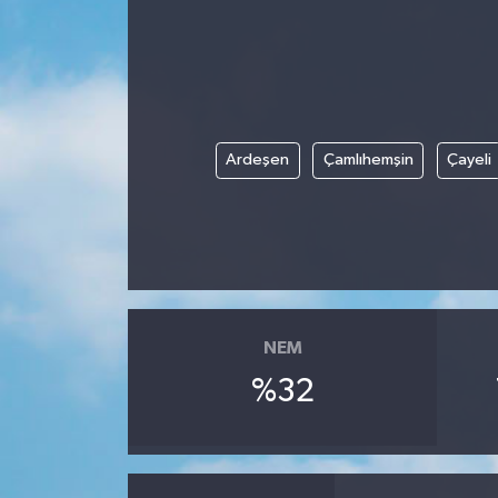
Ardeşen
Çamlıhemşin
Çayeli
NEM
%32