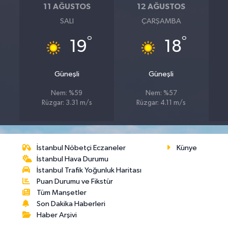
11 AĞUSTOS
12 AĞUSTOS
SALI
ÇARŞAMBA
°
°
19
18
Güneşli
Güneşli
Nem: %59
Nem: %57
Rüzgar: 3.31 m/s
Rüzgar: 4.11 m/s
İstanbul Nöbetçi Eczaneler
Künye
İstanbul Hava Durumu
İstanbul Trafik Yoğunluk Haritası
Puan Durumu ve Fikstür
Tüm Manşetler
Son Dakika Haberleri
Haber Arşivi