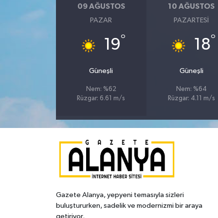
09 AĞUSTOS
10 AĞUSTOS
PAZAR
PAZARTESI
°
°
19
18
Güneşli
Güneşli
Nem: %62
Nem: %64
Rüzgar: 6.61 m/s
Rüzgar: 4.11 m/s
Gazete Alanya, yepyeni temasıyla sizleri
buluştururken, sadelik ve modernizmi bir araya
getiriyor.