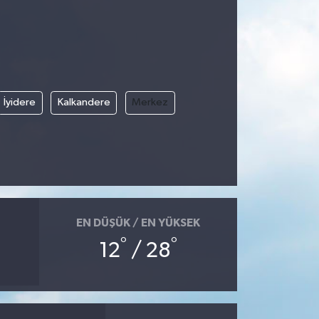
İyidere
Kalkandere
Merkez
EN DÜŞÜK / EN YÜKSEK
°
°
12
/ 28