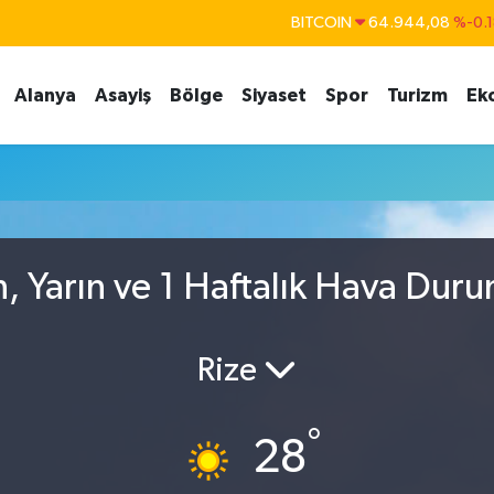
BITCOIN
64.944,08
%-0.
DOLAR
47,7436
%0.1
Alanya
Asayiş
Bölge
Siyaset
Spor
Turizm
Ek
EURO
55,2510
%0.3
STERLİN
64,4811
%0.3
GRAM ALTIN
6660.55
%0.0
BİST100
13.779
%-1
, Yarın ve 1 Haftalık Hava Dur
Rize
°
28