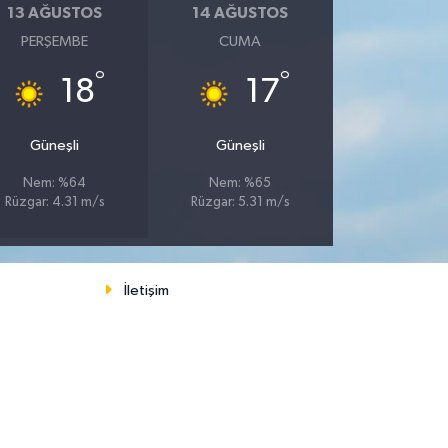
13 AĞUSTOS
14 AĞUSTOS
PERŞEMBE
CUMA
°
°
18
17
Güneşli
Güneşli
Nem: %64
Nem: %65
Rüzgar: 4.31 m/s
Rüzgar: 5.31 m/s
İletişim