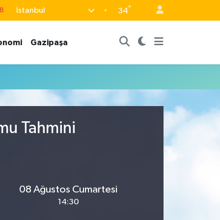
°
İstanbul
18
34
8
onomi
Gazipaşa
2
8
3
4
umu Tahmini
08 Ağustos Cumartesi
14:30