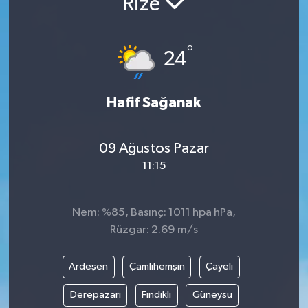
Rize
°
24
Hafif Sağanak
09 Ağustos Pazar
11:15
Nem: %85, Basınç: 1011 hpa hPa,
Rüzgar: 2.69 m/s
Ardeşen
Çamlıhemşin
Çayeli
Derepazarı
Fındıklı
Güneysu