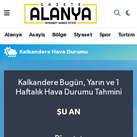
Alanya
İstanbul Nöbetçi Eczaneler
Alanya
Asayiş
Bölge
Siyaset
Spor
Turizm
Asayiş
İstanbul Hava Durumu
Kalkandere Hava Durumu
Bölge
İstanbul Trafik Yoğunluk Haritası
Siyaset
Süper Lig Puan Durumu ve Fikstür
Kalkandere Bugün, Yarın ve 1
Spor
Tüm Manşetler
Haftalık Hava Durumu Tahmini
Turizm
Son Dakika Haberleri
ŞU AN
Ekonomi
Haber Arşivi
Gazipaşa