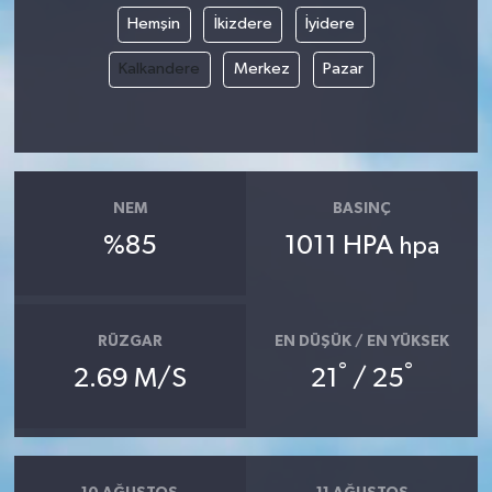
Hemşin
İkizdere
İyidere
Kalkandere
Merkez
Pazar
NEM
BASINÇ
%85
1011 HPA
hpa
RÜZGAR
EN DÜŞÜK / EN YÜKSEK
°
°
2.69 M/S
21
/ 25