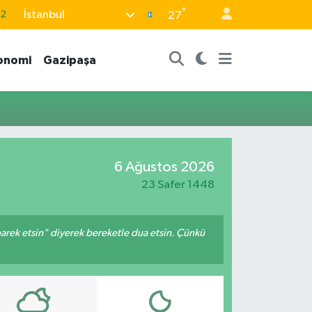
°
İstanbul
32
27
08
onomi
Gazipaşa
02
16
4
11
6 Ağustos 2026
23 Safer 1448
arek etsin" diyerek bereketle dua etsin. Çünkü