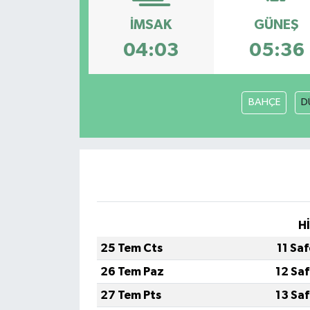
İMSAK
GÜNEŞ
04:03
05:36
BAHÇE
D
H
25 Tem Cts
11 Sa
26 Tem Paz
12 Sa
27 Tem Pts
13 Sa