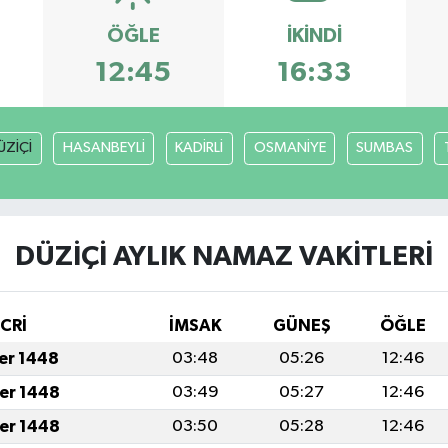
ÖĞLE
İKINDI
12:45
16:33
ÜZİÇİ
HASANBEYLİ
KADİRLİ
OSMANİYE
SUMBAS
DÜZİÇİ AYLIK NAMAZ VAKITLERI
İCRİ
İMSAK
GÜNEŞ
ÖĞLE
fer 1448
03:48
05:26
12:46
fer 1448
03:49
05:27
12:46
fer 1448
03:50
05:28
12:46