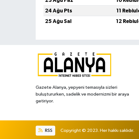
23 Ağu Paz
10 Rebiu
24 Ağu Pts
11 Rebiu
25 Ağu Sal
12 Rebiu
Gazete Alanya, yepyeni temasıyla sizleri
buluştururken, sadelik ve modernizmi bir araya
getiriyor.
RSS
Copyright © 2023. Her hakkı saklıdır.