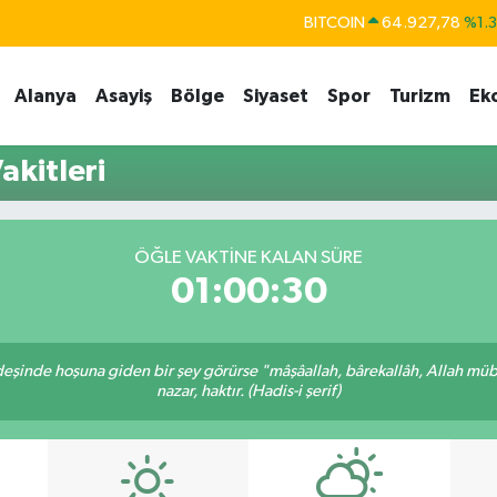
BITCOIN
64.927,78
%1.
DOLAR
47,5894
%0.
Alanya
Asayiş
Bölge
Siyaset
Spor
Turizm
Ek
EURO
55,0398
%-0.
STERLİN
64,1581
%0.
kitleri
GRAM ALTIN
6527.85
%0.5
BİST100
13.703
%
ÖĞLE VAKTINE KALAN SÜRE
01:00:30
rdeşinde hoşuna giden bir şey görürse "mâşâallah, bârekallâh, Allah müb
nazar, haktır. (Hadis-i şerif)