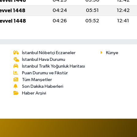
levvel 1448
04:23
05:50
12:42
levvel 1448
04:24
05:51
12:42
levvel 1448
04:26
05:52
12:41
İstanbul Nöbetçi Eczaneler
Künye
İstanbul Hava Durumu
İstanbul Trafik Yoğunluk Haritası
Puan Durumu ve Fikstür
Tüm Manşetler
Son Dakika Haberleri
Haber Arşivi