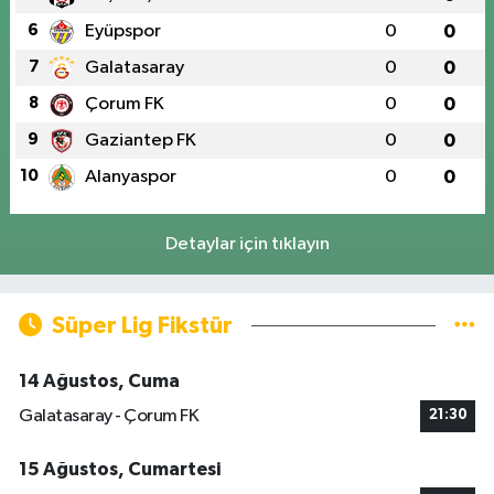
6
Eyüpspor
0
0
7
Galatasaray
0
0
8
Çorum FK
0
0
9
Gaziantep FK
0
0
10
Alanyaspor
0
0
Detaylar için tıklayın
Süper Lig Fikstür
14 Ağustos, Cuma
Galatasaray - Çorum FK
21:30
15 Ağustos, Cumartesi