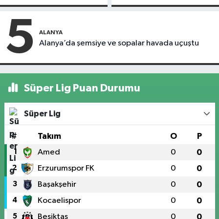
kapandı
motosiklet çarptı
5
ALANYA
Alanya’da şemsiye ve sopalar havada uçuştu
Süper Lig Puan Durumu
Süper Lig
#
Takım
O
P
1
Amed
0
0
2
Erzurumspor FK
0
0
3
Başakşehir
0
0
4
Kocaelispor
0
0
5
Beşiktaş
0
0