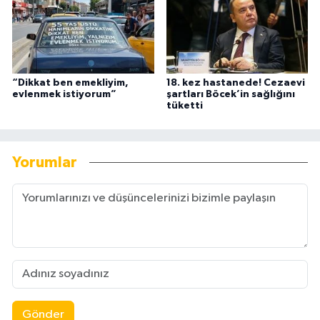
“Dikkat ben emekliyim,
18. kez hastanede! Cezaevi
evlenmek istiyorum”
şartları Böcek’in sağlığını
tüketti
Yorumlar
Gönder