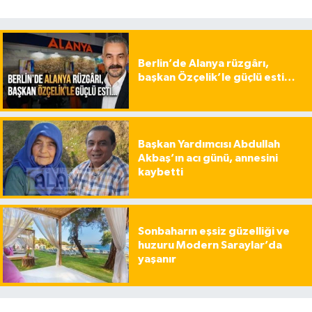
Berlin’de Alanya rüzgârı,
başkan Özçelik’le güçlü esti…
Başkan Yardımcısı Abdullah
Akbaş’ın acı günü, annesini
kaybetti
Sonbaharın eşsiz güzelliği ve
huzuru Modern Saraylar’da
yaşanır