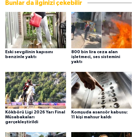
Bunlar da ilginizi çekebilir
Eski sevgilinin kapısını
800 bin lira ceza alan
benzinle yaktı
işletmeci, ses sistemini
yaktı
Kökbörü Ligi 2026 Yarı Final
Komşuda asansör kabusu:
Müsabakaları
11 kişi mahsur kaldı
gerçekleştirildi