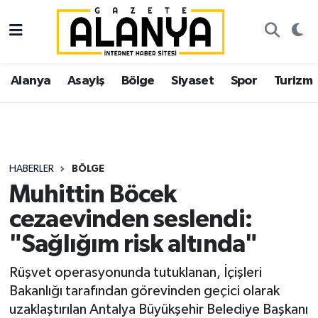
Alanya
İstanbul Nöbetçi Eczaneler
Alanya
Asayiş
Bölge
Siyaset
Spor
Turizm
Asayiş
İstanbul Hava Durumu
Bölge
İstanbul Trafik Yoğunluk Haritası
Siyaset
Süper Lig Puan Durumu ve Fikstür
HABERLER
BÖLGE
Muhittin Böcek
Spor
Tüm Manşetler
cezaevinden seslendi:
Turizm
Son Dakika Haberleri
"Sağlığım risk altında"
Ekonomi
Haber Arşivi
Rüşvet operasyonunda tutuklanan, İçişleri
Bakanlığı tarafından görevinden geçici olarak
Gazipaşa
uzaklaştırılan Antalya Büyükşehir Belediye Başkanı