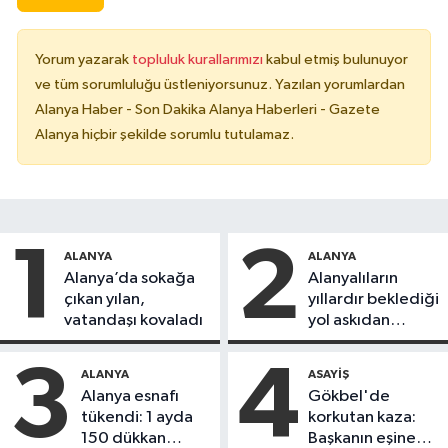
Yorum yazarak
topluluk kurallarımızı
kabul etmiş bulunuyor
ve tüm sorumluluğu üstleniyorsunuz. Yazılan yorumlardan
Alanya Haber - Son Dakika Alanya Haberleri - Gazete
Alanya hiçbir şekilde sorumlu tutulamaz.
1
2
ALANYA
ALANYA
Alanya’da sokağa
Alanyalıların
çıkan yılan,
yıllardır beklediği
vatandaşı kovaladı
yol askıdan
döndü
3
4
ALANYA
ASAYIŞ
Alanya esnafı
Gökbel'de
tükendi: 1 ayda
korkutan kaza:
150 dükkan
Başkanın eşine