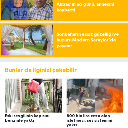
Akbaş’ın acı günü, annesini
kaybetti
Sonbaharın eşsiz güzelliği ve
huzuru Modern Saraylar’da
yaşanır
Bunlar da ilginizi çekebilir
Eski sevgilinin kapısını
800 bin lira ceza alan
benzinle yaktı
işletmeci, ses sistemini
yaktı