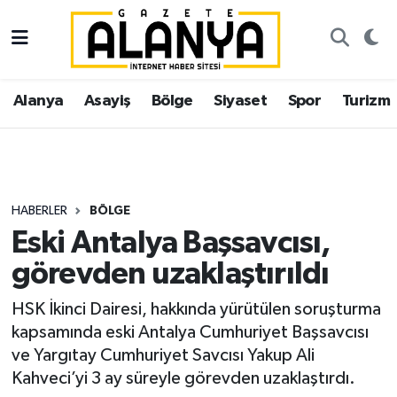
Alanya
İstanbul Nöbetçi Eczaneler
Alanya
Asayiş
Bölge
Siyaset
Spor
Turizm
Asayiş
İstanbul Hava Durumu
Bölge
İstanbul Trafik Yoğunluk Haritası
Siyaset
Süper Lig Puan Durumu ve Fikstür
HABERLER
BÖLGE
Eski Antalya Başsavcısı,
Spor
Tüm Manşetler
görevden uzaklaştırıldı
Turizm
Son Dakika Haberleri
HSK İkinci Dairesi, hakkında yürütülen soruşturma
kapsamında eski Antalya Cumhuriyet Başsavcısı
Ekonomi
Haber Arşivi
ve Yargıtay Cumhuriyet Savcısı Yakup Ali
Kahveci’yi 3 ay süreyle görevden uzaklaştırdı.
Gazipaşa