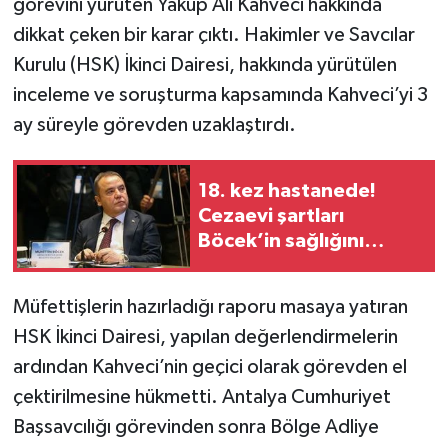
görevini yürüten Yakup Ali Kahveci hakkında
dikkat çeken bir karar çıktı. Hakimler ve Savcılar
Kurulu (HSK) İkinci Dairesi, hakkında yürütülen
inceleme ve soruşturma kapsamında Kahveci’yi 3
ay süreyle görevden uzaklaştırdı.
18. kez hastanede!
Cezaevi şartları
Böcek’in sağlığını
tüketti
Müfettişlerin hazırladığı raporu masaya yatıran
HSK İkinci Dairesi, yapılan değerlendirmelerin
ardından Kahveci’nin geçici olarak görevden el
çektirilmesine hükmetti. Antalya Cumhuriyet
Başsavcılığı görevinden sonra Bölge Adliye