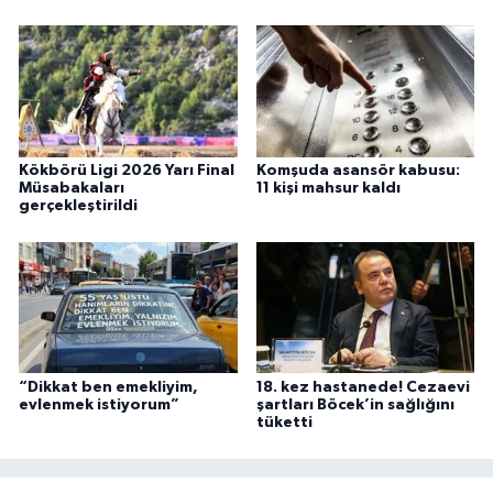
Kökbörü Ligi 2026 Yarı Final
Komşuda asansör kabusu:
Müsabakaları
11 kişi mahsur kaldı
gerçekleştirildi
“Dikkat ben emekliyim,
18. kez hastanede! Cezaevi
evlenmek istiyorum”
şartları Böcek’in sağlığını
tüketti