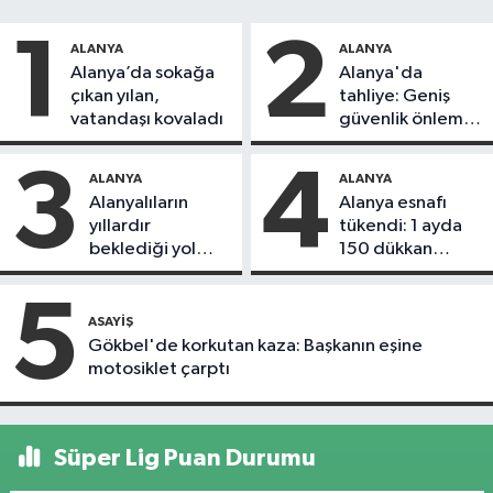
1
2
ALANYA
ALANYA
Alanya’da sokağa
Alanya'da
çıkan yılan,
tahliye: Geniş
vatandaşı kovaladı
güvenlik önlemi
alındı
3
4
ALANYA
ALANYA
Alanyalıların
Alanya esnafı
yıllardır
tükendi: 1 ayda
beklediği yol
150 dükkan
askıdan döndü
kapandı
5
ASAYIŞ
Gökbel'de korkutan kaza: Başkanın eşine
motosiklet çarptı
Süper Lig Puan Durumu