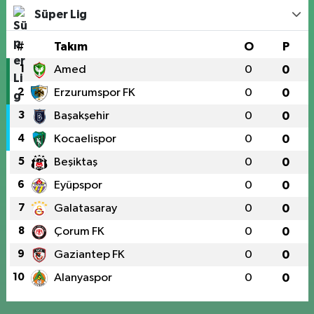
Süper Lig
#
Takım
O
P
1
Amed
0
0
2
Erzurumspor FK
0
0
3
Başakşehir
0
0
4
Kocaelispor
0
0
5
Beşiktaş
0
0
6
Eyüpspor
0
0
7
Galatasaray
0
0
8
Çorum FK
0
0
9
Gaziantep FK
0
0
10
Alanyaspor
0
0