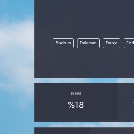
Bodrum
Dalaman
Datça
Fet
NEM
%18