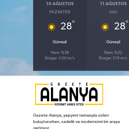
10 AĞUSTOS
11 AĞUSTOS
PAZARTESI
SALI
°
°
28
28
Güneşli
Güneşli
Nem: %38
Nem: %32
Rüzgar: 3.00 m/s
Rüzgar: 5.19 m/s
Gazete Alanya, yepyeni temasıyla sizleri
buluştururken, sadelik ve modernizmi bir araya
getiriyor.