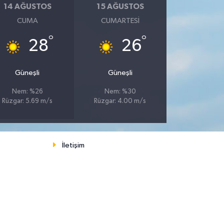
14 AĞUSTOS
15 AĞUSTOS
CUMA
CUMARTESI
°
°
28
26
Güneşli
Güneşli
Nem: %26
Nem: %30
Rüzgar: 5.69 m/s
Rüzgar: 4.00 m/s
İletişim