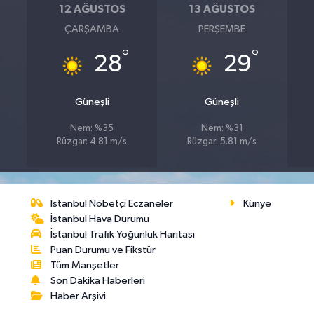
12 AĞUSTOS
13 AĞUSTOS
ÇARŞAMBA
PERŞEMBE
°
°
28
29
Güneşli
Güneşli
Nem: %35
Nem: %31
Rüzgar: 4.81 m/s
Rüzgar: 5.81 m/s
İstanbul Nöbetçi Eczaneler
Künye
İstanbul Hava Durumu
İstanbul Trafik Yoğunluk Haritası
Puan Durumu ve Fikstür
Tüm Manşetler
Son Dakika Haberleri
Haber Arşivi