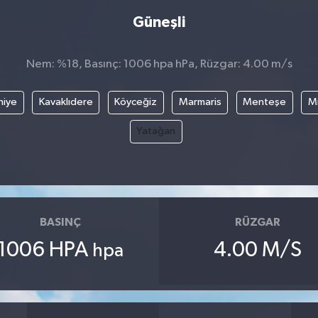
Güneşli
Nem: %18, Basınç: 1006 hpa hPa, Rüzgar: 4.00 m/s
hiye
Kavaklıdere
Köyceğiz
Marmaris
Menteşe
Mi
Yatağan
BASINÇ
RÜZGAR
1006 HPA
4.00 M/S
hpa