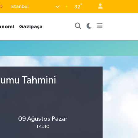
°
İstanbul
15
32
18
onomi
Gazipaşa
32
38
0
14
urumu Tahmini
09 Ağustos Pazar
14:30