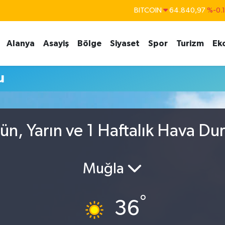
BITCOIN
64.840,97
%-0.
DOLAR
47,7436
%0.
Alanya
Asayiş
Bölge
Siyaset
Spor
Turizm
Ek
EURO
55,2510
%0.
STERLİN
64,4811
%0.
u
GRAM ALTIN
6660.55
%
BİST100
13.779
%-
n, Yarın ve 1 Haftalık Hava D
Muğla
°
36