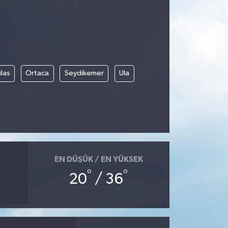
las
Ortaca
Seydikemer
Ula
EN DÜŞÜK / EN YÜKSEK
°
°
20
/ 36