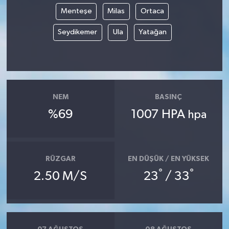
Menteşe
Milas
Ortaca
Seydikemer
Ula
Yatağan
NEM
BASINÇ
%69
1007 HPA
hpa
RÜZGAR
EN DÜŞÜK / EN YÜKSEK
°
°
2.50 M/S
23
/ 33