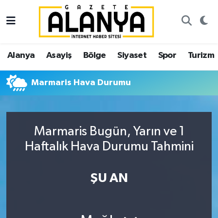
Alanya
İstanbul Nöbetçi Eczaneler
Alanya
Asayiş
Bölge
Siyaset
Spor
Turizm
Asayiş
İstanbul Hava Durumu
Marmaris Hava Durumu
Bölge
İstanbul Trafik Yoğunluk Haritası
Siyaset
Süper Lig Puan Durumu ve Fikstür
Marmaris Bugün, Yarın ve 1
Spor
Tüm Manşetler
Haftalık Hava Durumu Tahmini
Turizm
Son Dakika Haberleri
ŞU AN
Ekonomi
Haber Arşivi
Gazipaşa