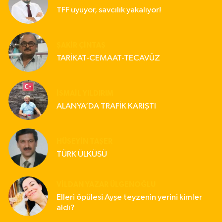
TFF uyuyor, savcılık yakalıyor!
ŞAKIR ÇINTAŞ
TARİKAT-CEMAAT-TECAVÜZ
İSMAIL YILDIRIM
ALANYA’DA TRAFİK KARIŞTI
HÜSEYIN TAŞER
TÜRK ÜLKÜSÜ
VILDAN YAZAR ÜLGENOĞLU
Elleri öpülesi Ayşe teyzenin yerini kimler
aldı?