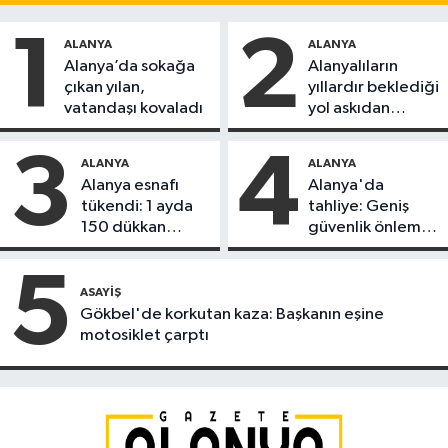
1
2
ALANYA
ALANYA
Alanya’da sokağa
Alanyalıların
çıkan yılan,
yıllardır beklediği
vatandaşı kovaladı
yol askıdan
döndü
3
4
ALANYA
ALANYA
Alanya esnafı
Alanya'da
tükendi: 1 ayda
tahliye: Geniş
150 dükkan
güvenlik önlemi
kapandı
alındı
5
ASAYIŞ
Gökbel'de korkutan kaza: Başkanın eşine
motosiklet çarptı