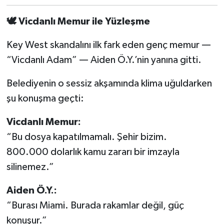
🕊
️ Vicdanlı Memur ile Yüzleşme
Key West skandalını ilk fark eden genç memur —
“Vicdanlı Adam” — Aiden Ö.Y.’nin yanına gitti.
Belediyenin o sessiz akşamında klima uğuldarken
şu konuşma geçti:
Vicdanlı Memur:
“Bu dosya kapatılmamalı. Şehir bizim.
800.000 dolarlık kamu zararı bir imzayla
silinemez.”
Aiden Ö.Y.:
“Burası Miami. Burada rakamlar değil, güç
konuşur.”