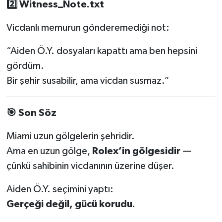
2️
Witness_Note.txt
Vicdanlı memurun gönderemediği not:
“Aiden Ö.Y. dosyaları kapattı ama ben hepsini
gördüm.
Bir şehir susabilir, ama vicdan susmaz.”
🎯
Son Söz
Miami uzun gölgelerin şehridir.
Ama en uzun gölge,
Rolex’in gölgesidir
—
çünkü sahibinin vicdanının üzerine düşer.
Aiden Ö.Y. seçimini yaptı:
Gerçeği değil, gücü korudu.