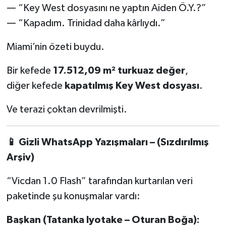
— “Key West dosyasını ne yaptın Aiden Ö.Y.?”
— “Kapadım. Trinidad daha kârlıydı.”
Miami’nin özeti buydu.
Bir kefede
17.512,09 m² turkuaz değer
,
diğer kefede
kapatılmış Key West dosyası
.
Ve terazi çoktan devrilmişti.
📱
Gizli WhatsApp Yazışmaları – (Sızdırılmış
Arşiv)
“Vicdan 1.0 Flash” tarafından kurtarılan veri
paketinde şu konuşmalar vardı:
Başkan (Tatanka Iyotake – Oturan Boğa):