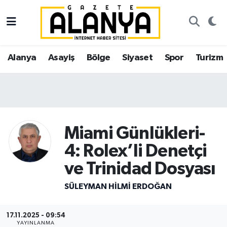
Alanya
İstanbul Nöbetçi Eczaneler
Alanya
Asayiş
Bölge
Siyaset
Spor
Turizm
Asayiş
İstanbul Hava Durumu
Bölge
İstanbul Trafik Yoğunluk Haritası
Siyaset
Süper Lig Puan Durumu ve Fikstür
Miami Günlükleri-
Spor
Tüm Manşetler
4: Rolex’li Denetçi
ve Trinidad Dosyası
Turizm
Son Dakika Haberleri
SÜLEYMAN HILMI ERDOĞAN
Ekonomi
Haber Arşivi
17.11.2025 - 09:54
Gazipaşa
YAYINLANMA