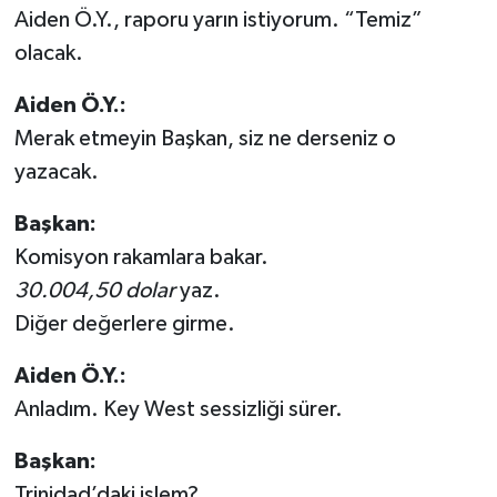
Aiden Ö.Y., raporu yarın istiyorum. “Temiz”
olacak.
Aiden Ö.Y.:
Merak etmeyin Başkan, siz ne derseniz o
yazacak.
Başkan:
Komisyon rakamlara bakar.
30.004,50 dolar
yaz.
Diğer değerlere girme.
Aiden Ö.Y.:
Anladım. Key West sessizliği sürer.
Başkan:
Trinidad’daki işlem?