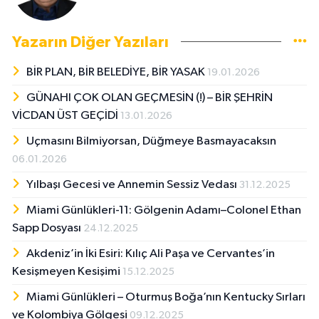
Yazarın Diğer Yazıları
BİR PLAN, BİR BELEDİYE, BİR YASAK
19.01.2026
GÜNAHI ÇOK OLAN GEÇMESİN (!) – BİR ŞEHRİN
VİCDAN ÜST GEÇİDİ
13.01.2026
Uçmasını Bilmiyorsan, Düğmeye Basmayacaksın
06.01.2026
Yılbaşı Gecesi ve Annemin Sessiz Vedası
31.12.2025
Miami Günlükleri-11: Gölgenin Adamı–Colonel Ethan
Sapp Dosyası
24.12.2025
Akdeniz’in İki Esiri: Kılıç Ali Paşa ve Cervantes’in
Kesişmeyen Kesişimi
15.12.2025
Miami Günlükleri – Oturmuş Boğa’nın Kentucky Sırları
ve Kolombiya Gölgesi
09.12.2025