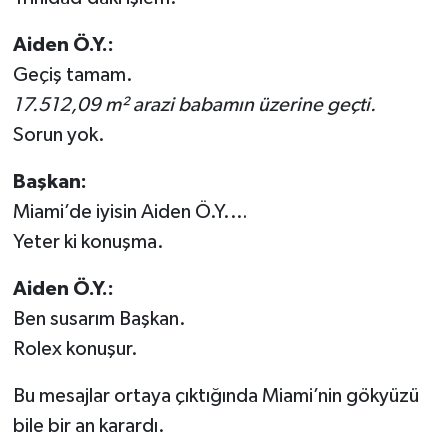
Aiden Ö.Y.:
Geçiş tamam.
17.512,09 m² arazi babamın üzerine geçti.
Sorun yok.
Başkan:
Miami’de iyisin Aiden Ö.Y.…
Yeter ki konuşma.
Aiden Ö.Y.:
Ben susarım Başkan.
Rolex konuşur.
Bu mesajlar ortaya çıktığında Miami’nin gökyüzü
bile bir an karardı.