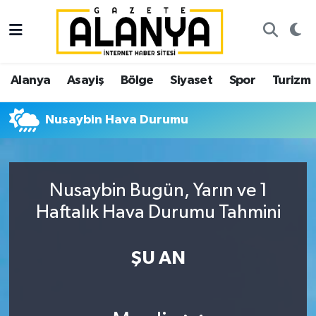
Alanya
İstanbul Nöbetçi Eczaneler
Alanya
Asayiş
Bölge
Siyaset
Spor
Turizm
Asayiş
İstanbul Hava Durumu
Nusaybin Hava Durumu
Bölge
İstanbul Trafik Yoğunluk Haritası
Siyaset
Süper Lig Puan Durumu ve Fikstür
Nusaybin Bugün, Yarın ve 1
Spor
Tüm Manşetler
Haftalık Hava Durumu Tahmini
Turizm
Son Dakika Haberleri
ŞU AN
Ekonomi
Haber Arşivi
Gazipaşa