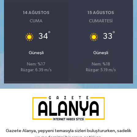
14 AĞUSTOS
15 AĞUSTOS
CUMA
CUMARTESI
°
°
34
33
Güneşli
Güneşli
Nem: %17
Nem: %18
Rüzgar: 6.39 m/s
Rüzgar: 5.19 m/s
Gazete Alanya, yepyeni temasıyla sizleri buluştururken, sadelik