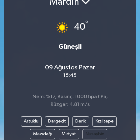
Mardin
°
40
Güneşli
09 Ağustos Pazar
15:45
Nem: %17, Basınç: 1000 hpa hPa,
Rüzgar: 4.81 m/s
Artuklu
Dargeçit
Derik
Kızıltepe
Mazıdağı
Midyat
Nusaybin