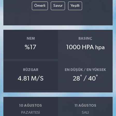
Ömerli
Savur
Yeşilli
NEM
BASINÇ
%17
1000 HPA
hpa
RÜZGAR
EN DÜŞÜK / EN YÜKSEK
°
°
4.81 M/S
28
/ 40
10 AĞUSTOS
11 AĞUSTOS
PAZARTESI
SALI