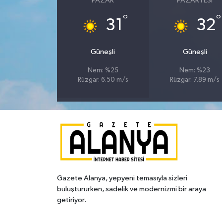
PAZAR
PAZARTESI
°
°
31
32
Güneşli
Güneşli
Nem: %25
Nem: %23
Rüzgar: 6.50 m/s
Rüzgar: 7.89 m/s
Gazete Alanya, yepyeni temasıyla sizleri
buluştururken, sadelik ve modernizmi bir araya
getiriyor.