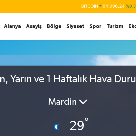
BITCOIN
64.998,24
%0.3
DOLAR
47,7436
%0.1
Alanya
Asayiş
Bölge
Siyaset
Spor
Turizm
Ek
EURO
55,2510
%0.3
STERLİN
64,4811
%0.3
GRAM ALTIN
6660.55
%0.0
BİST100
13.779
%-1
n, Yarın ve 1 Haftalık Hava Dur
Mardin
°
29