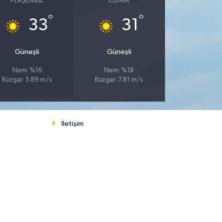
PERŞEMBE
CUMA
°
°
33
31
Güneşli
Güneşli
Nem: %16
Nem: %18
Rüzgar: 5.89 m/s
Rüzgar: 7.81 m/s
İletişim