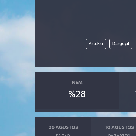
Artuklu
Dargeçit
NEM
%28
09 AĞUSTOS
10 AĞUSTOS