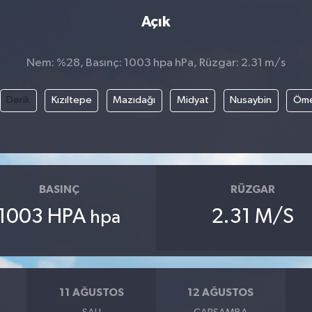
Açık
Nem: %28, Basınç: 1003 hpa hPa, Rüzgar: 2.31 m/s
Derik
Kızıltepe
Mazıdağı
Midyat
Nusaybin
Öme
BASINÇ
RÜZGAR
1003 HPA
2.31 M/S
hpa
11 AĞUSTOS
12 AĞUSTOS