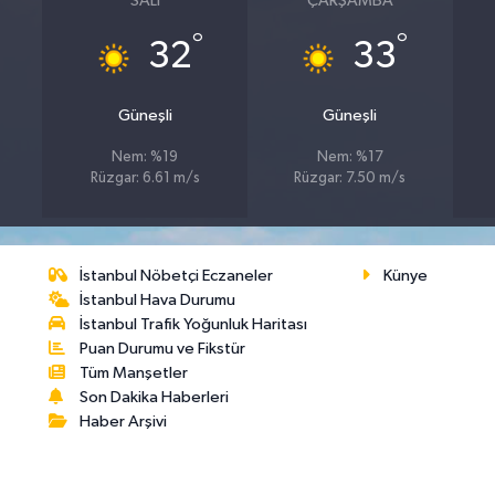
SALI
ÇARŞAMBA
°
°
32
33
Güneşli
Güneşli
Nem: %19
Nem: %17
Rüzgar: 6.61 m/s
Rüzgar: 7.50 m/s
İstanbul Nöbetçi Eczaneler
Künye
İstanbul Hava Durumu
İstanbul Trafik Yoğunluk Haritası
Puan Durumu ve Fikstür
Tüm Manşetler
Son Dakika Haberleri
Haber Arşivi