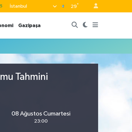
°
İstanbul
5
29
8
onomi
Gazipaşa
2
8
3
4
umu Tahmini
08 Ağustos Cumartesi
23:00