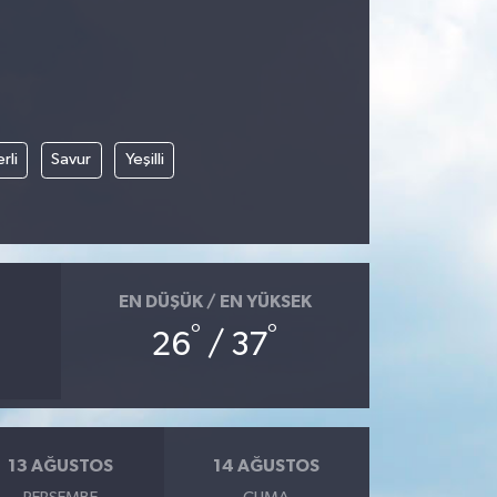
rli
Savur
Yeşilli
EN DÜŞÜK / EN YÜKSEK
°
°
26
/ 37
13 AĞUSTOS
14 AĞUSTOS