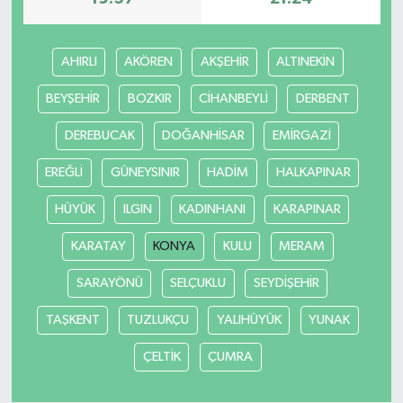
AHIRLI
AKÖREN
AKŞEHİR
ALTINEKİN
BEYŞEHİR
BOZKIR
CİHANBEYLİ
DERBENT
DEREBUCAK
DOĞANHİSAR
EMİRGAZİ
EREĞLİ
GÜNEYSINIR
HADİM
HALKAPINAR
HÜYÜK
ILGIN
KADINHANI
KARAPINAR
KARATAY
KONYA
KULU
MERAM
SARAYÖNÜ
SELÇUKLU
SEYDİŞEHİR
TAŞKENT
TUZLUKÇU
YALIHÜYÜK
YUNAK
ÇELTİK
ÇUMRA