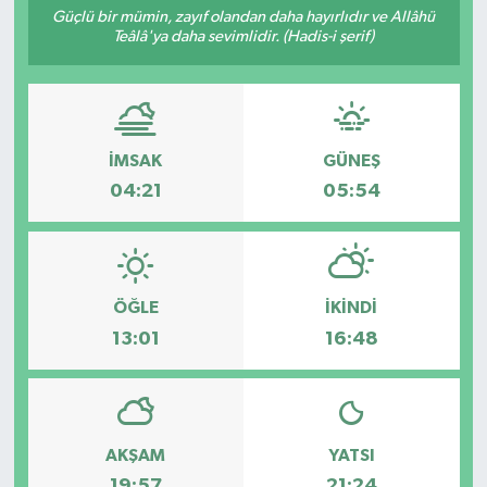
Güçlü bir mümin, zayıf olandan daha hayırlıdır ve Allâhü
Teâlâ'ya daha sevimlidir. (Hadis-i şerif)
İMSAK
GÜNEŞ
04:21
05:54
ÖĞLE
İKINDI
13:01
16:48
AKŞAM
YATSI
19:57
21:24