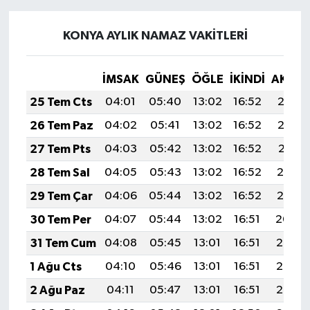
KONYA AYLIK NAMAZ VAKITLERI
İMSAK
GÜNEŞ
ÖĞLE
İKINDI
AKŞA
25 Tem Cts
04:01
05:40
13:02
16:52
20:13
26 Tem Paz
04:02
05:41
13:02
16:52
20:12
27 Tem Pts
04:03
05:42
13:02
16:52
20:11
28 Tem Sal
04:05
05:43
13:02
16:52
20:10
29 Tem Çar
04:06
05:44
13:02
16:52
20:10
30 Tem Per
04:07
05:44
13:02
16:51
20:09
31 Tem Cum
04:08
05:45
13:01
16:51
20:08
1 Ağu Cts
04:10
05:46
13:01
16:51
20:07
2 Ağu Paz
04:11
05:47
13:01
16:51
20:06