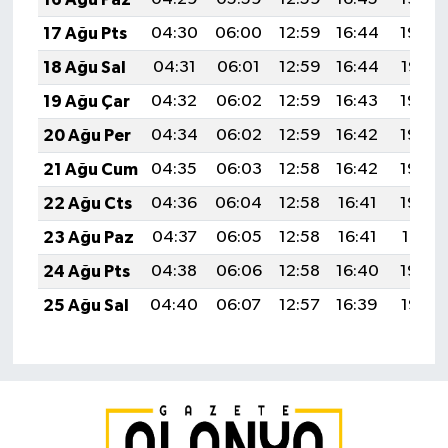
17 Ağu Pts
04:30
06:00
12:59
16:44
19:49
18 Ağu Sal
04:31
06:01
12:59
16:44
19:47
19 Ağu Çar
04:32
06:02
12:59
16:43
19:46
20 Ağu Per
04:34
06:02
12:59
16:42
19:45
21 Ağu Cum
04:35
06:03
12:58
16:42
19:43
22 Ağu Cts
04:36
06:04
12:58
16:41
19:42
23 Ağu Paz
04:37
06:05
12:58
16:41
19:41
24 Ağu Pts
04:38
06:06
12:58
16:40
19:39
25 Ağu Sal
04:40
06:07
12:57
16:39
19:38