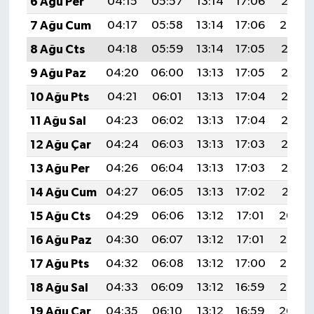
6 Ağu Per
04:15
05:57
13:14
17:06
20:21
7 Ağu Cum
04:17
05:58
13:14
17:06
20:20
8 Ağu Cts
04:18
05:59
13:14
17:05
20:18
9 Ağu Paz
04:20
06:00
13:13
17:05
20:17
10 Ağu Pts
04:21
06:01
13:13
17:04
20:16
11 Ağu Sal
04:23
06:02
13:13
17:04
20:15
12 Ağu Çar
04:24
06:03
13:13
17:03
20:13
13 Ağu Per
04:26
06:04
13:13
17:03
20:12
14 Ağu Cum
04:27
06:05
13:13
17:02
20:11
15 Ağu Cts
04:29
06:06
13:12
17:01
20:09
16 Ağu Paz
04:30
06:07
13:12
17:01
20:08
17 Ağu Pts
04:32
06:08
13:12
17:00
20:06
18 Ağu Sal
04:33
06:09
13:12
16:59
20:05
19 Ağu Çar
04:35
06:10
13:12
16:59
20:04