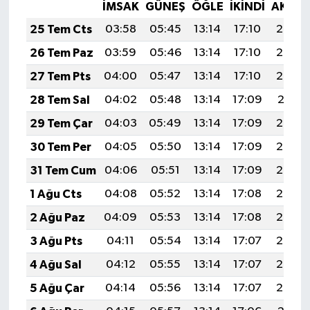
İMSAK
GÜNEŞ
ÖĞLE
İKINDI
AKŞA
25 Tem Cts
03:58
05:45
13:14
17:10
20:33
26 Tem Paz
03:59
05:46
13:14
17:10
20:32
27 Tem Pts
04:00
05:47
13:14
17:10
20:32
28 Tem Sal
04:02
05:48
13:14
17:09
20:31
29 Tem Çar
04:03
05:49
13:14
17:09
20:30
30 Tem Per
04:05
05:50
13:14
17:09
20:29
31 Tem Cum
04:06
05:51
13:14
17:09
20:28
1 Ağu Cts
04:08
05:52
13:14
17:08
20:26
2 Ağu Paz
04:09
05:53
13:14
17:08
20:25
3 Ağu Pts
04:11
05:54
13:14
17:07
20:24
4 Ağu Sal
04:12
05:55
13:14
17:07
20:23
5 Ağu Çar
04:14
05:56
13:14
17:07
20:22