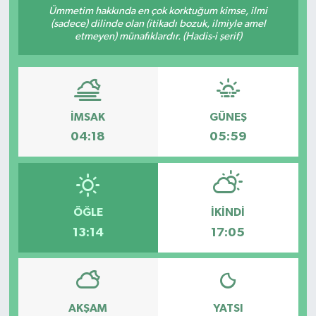
Ümmetim hakkında en çok korktuğum kimse, ilmi
(sadece) dilinde olan (itikadı bozuk, ilmiyle amel
etmeyen) münafıklardır. (Hadis-i şerif)
İMSAK
GÜNEŞ
04:18
05:59
ÖĞLE
İKINDI
13:14
17:05
AKŞAM
YATSI