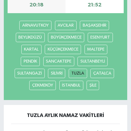
20:18
21:52
ARNAVUTKOY
AVCILAR
BAŞAKŞEHİR
BEYLİKDÜZÜ
BÜYÜKÇEKMECE
ESENYURT
KARTAL
KÜÇÜKÇEKMECE
MALTEPE
PENDİK
SANCAKTEPE
SULTANBEYLİ
SULTANGAZİ
SİLİVRİ
TUZLA
ÇATALCA
ÇEKMEKÖY
İSTANBUL
ŞİLE
TUZLA AYLIK NAMAZ VAKITLERI