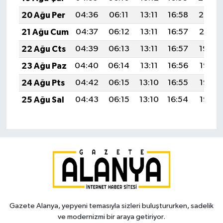
20 Ağu Per
04:36
06:11
13:11
16:58
20:02
21 Ağu Cum
04:37
06:12
13:11
16:57
20:01
22 Ağu Cts
04:39
06:13
13:11
16:57
19:59
23 Ağu Paz
04:40
06:14
13:11
16:56
19:58
24 Ağu Pts
04:42
06:15
13:10
16:55
19:56
25 Ağu Sal
04:43
06:15
13:10
16:54
19:55
Gazete Alanya, yepyeni temasıyla sizleri buluştururken, sadelik
ve modernizmi bir araya getiriyor.