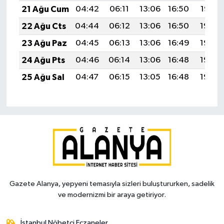
21 Ağu Cum
04:42
06:11
13:06
16:50
19:52
22 Ağu Cts
04:44
06:12
13:06
16:50
19:50
23 Ağu Paz
04:45
06:13
13:06
16:49
19:49
24 Ağu Pts
04:46
06:14
13:06
16:48
19:48
25 Ağu Sal
04:47
06:15
13:05
16:48
19:46
Gazete Alanya, yepyeni temasıyla sizleri buluştururken, sadelik
ve modernizmi bir araya getiriyor.
İstanbul Nöbetçi Eczaneler