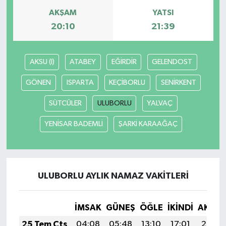
AKŞAM
YATSI
20:10
21:39
AKSU (I)
ATABEY
EĞİRDİR
GELENDOST
GÖNEN
ISPARTA
KEÇİBORLU
SENİRKENT
SÜTCÜLER
ULUBORLU
YALVAÇ
YENİSAR BADEMLİ
ŞARKİ KARAAĞAÇ
ULUBORLU AYLIK NAMAZ VAKITLERI
İMSAK
GÜNEŞ
ÖĞLE
İKINDI
AKŞA
25 Tem Cts
04:08
05:48
13:10
17:01
20:22