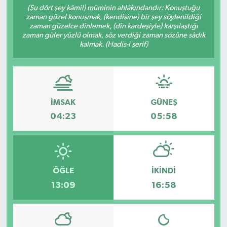
(Şu dört şey kâmil) müminin ahlâkındandır: Konuştuğu
zaman güzel konuşmak, (kendisine) bir şey söylenildiği
zaman güzelce dinlemek, (din kardeşiyle) karşılaştığı
zaman güler yüzlü olmak, söz verdiği zaman sözüne sâdık
kalmak. (Hadis-i şerif)
İMSAK
GÜNEŞ
04:23
05:58
ÖĞLE
İKINDI
13:09
16:58