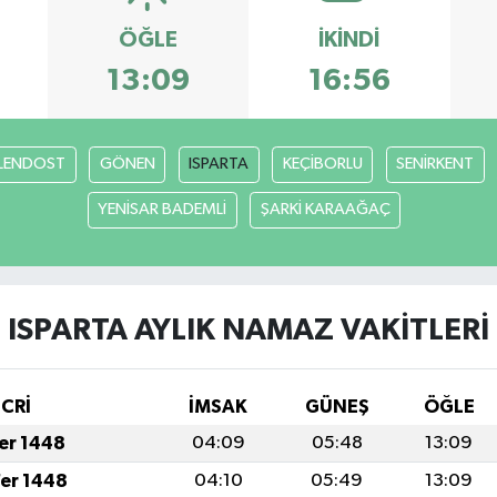
ÖĞLE
İKINDI
13:09
16:56
LENDOST
GÖNEN
ISPARTA
KEÇİBORLU
SENİRKENT
YENİSAR BADEMLİ
ŞARKİ KARAAĞAÇ
ISPARTA AYLIK NAMAZ VAKITLERI
İCRİ
İMSAK
GÜNEŞ
ÖĞLE
fer 1448
04:09
05:48
13:09
fer 1448
04:10
05:49
13:09