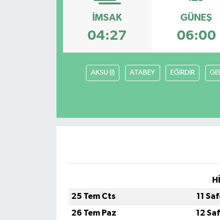
İMSAK
GÜNEŞ
04:27
06:00
AKSU (I)
ATABEY
EĞİRDİR
GE
H
25 Tem Cts
11 Sa
26 Tem Paz
12 Sa