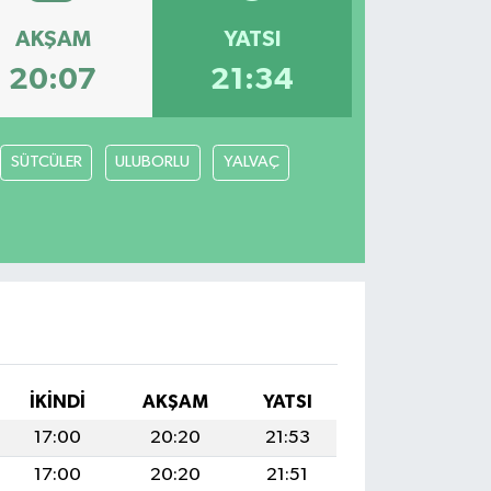
AKŞAM
YATSI
20:07
21:34
SÜTCÜLER
ULUBORLU
YALVAÇ
İKINDI
AKŞAM
YATSI
17:00
20:20
21:53
17:00
20:20
21:51