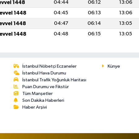
evvel 1448
04:44
06:12
13:06
levvel 1448
04:45
06:13
13:06
levvel 1448
04:47
06:14
13:05
levvel 1448
04:48
06:15
13:05
İstanbul Nöbetçi Eczaneler
Künye
İstanbul Hava Durumu
İstanbul Trafik Yoğunluk Haritası
Puan Durumu ve Fikstür
Tüm Manşetler
Son Dakika Haberleri
Haber Arşivi