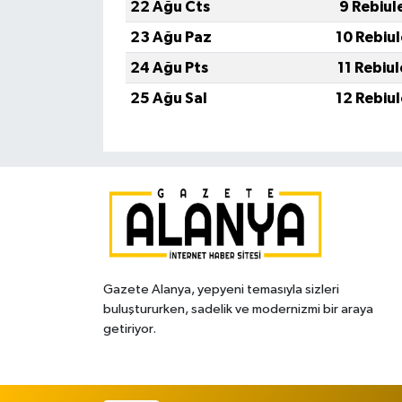
22 Ağu Cts
9 Rebiul
23 Ağu Paz
10 Rebiu
24 Ağu Pts
11 Rebiu
25 Ağu Sal
12 Rebiu
Gazete Alanya, yepyeni temasıyla sizleri
buluştururken, sadelik ve modernizmi bir araya
getiriyor.