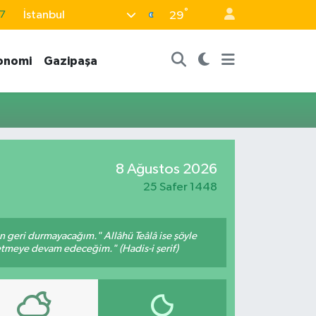
7
°
İstanbul
29
8
onomi
Gazipaşa
2
8
9
4
8 Ağustos 2026
25 Safer 1448
an geri durmayacağım." Allâhü Teâlâ ise şöyle
fetmeye devam edeceğim." (Hadis-i şerif)