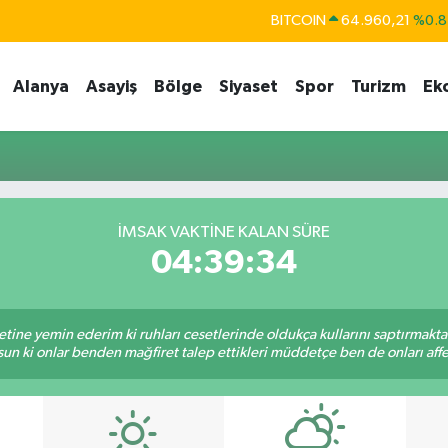
BITCOIN
64.960,21
%0.8
DOLAR
47,7436
%0.1
Alanya
Asayiş
Bölge
Siyaset
Spor
Turizm
Ek
EURO
55,2510
%0.3
STERLİN
64,4811
%0.3
GRAM ALTIN
6648.99
%2.5
BİST100
13.779
%-1
İMSAK VAKTINE KALAN SÜRE
04:39:33
tine yemin ederim ki ruhları cesetlerinde oldukça kullarını saptırmakt
un ki onlar benden mağfiret talep ettikleri müddetçe ben de onları af