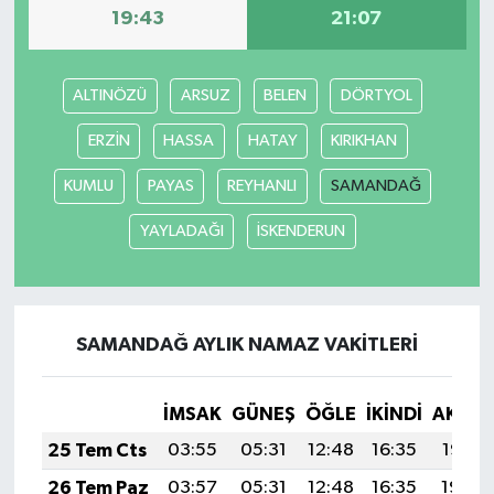
19:43
21:07
ALTINÖZÜ
ARSUZ
BELEN
DÖRTYOL
ERZİN
HASSA
HATAY
KIRIKHAN
KUMLU
PAYAS
REYHANLI
SAMANDAĞ
YAYLADAĞI
İSKENDERUN
SAMANDAĞ AYLIK NAMAZ VAKITLERI
İMSAK
GÜNEŞ
ÖĞLE
İKINDI
AKŞA
25 Tem Cts
03:55
05:31
12:48
16:35
19:55
26 Tem Paz
03:57
05:31
12:48
16:35
19:54