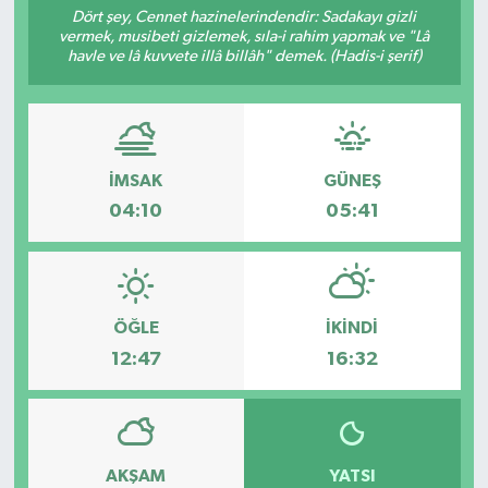
Dört şey, Cennet hazinelerindendir: Sadakayı gizli
vermek, musibeti gizlemek, sıla-i rahim yapmak ve "Lâ
havle ve lâ kuvvete illâ billâh" demek. (Hadis-i şerif)
İMSAK
GÜNEŞ
04:10
05:41
ÖĞLE
İKINDI
12:47
16:32
AKŞAM
YATSI