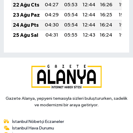
22 Ağu Cts
04:27
05:53
12:44
16:26
19:26
23 Ağu Paz
04:29
05:54
12:44
16:25
19:24
24 Ağu Pts
04:30
05:54
12:44
16:24
19:23
25 Ağu Sal
04:31
05:55
12:43
16:24
19:22
Gazete Alanya, yepyeni temasıyla sizleri buluştururken, sadelik
ve modernizmi bir araya getiriyor.
İstanbul Nöbetçi Eczaneler
İstanbul Hava Durumu