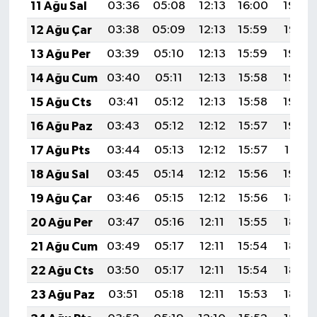
11 Ağu Sal
03:36
05:08
12:13
16:00
19:08
12 Ağu Çar
03:38
05:09
12:13
15:59
19:07
13 Ağu Per
03:39
05:10
12:13
15:59
19:06
14 Ağu Cum
03:40
05:11
12:13
15:58
19:05
15 Ağu Cts
03:41
05:12
12:13
15:58
19:04
16 Ağu Paz
03:43
05:12
12:12
15:57
19:02
17 Ağu Pts
03:44
05:13
12:12
15:57
19:01
18 Ağu Sal
03:45
05:14
12:12
15:56
19:00
19 Ağu Çar
03:46
05:15
12:12
15:56
18:58
20 Ağu Per
03:47
05:16
12:11
15:55
18:57
21 Ağu Cum
03:49
05:17
12:11
15:54
18:56
22 Ağu Cts
03:50
05:17
12:11
15:54
18:54
23 Ağu Paz
03:51
05:18
12:11
15:53
18:53