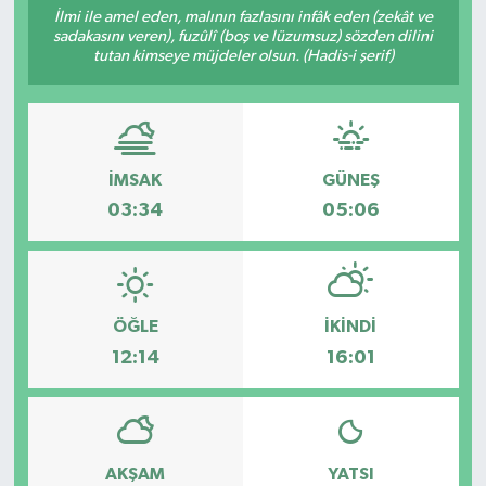
İlmi ile amel eden, malının fazlasını infâk eden (zekât ve
sadakasını veren), fuzûlî (boş ve lüzumsuz) sözden dilini
tutan kimseye müjdeler olsun. (Hadis-i şerif)
İMSAK
GÜNEŞ
03:34
05:06
ÖĞLE
İKINDI
12:14
16:01
AKŞAM
YATSI