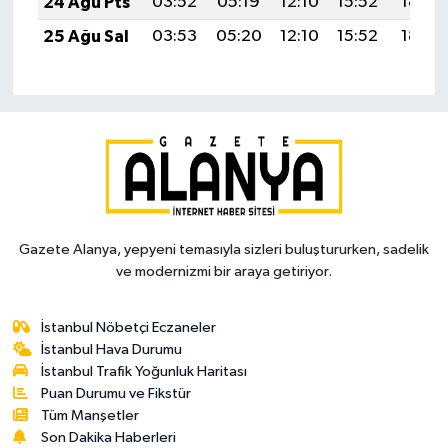
24 Ağu Pts
03:52
05:19
12:10
15:52
18:52
25 Ağu Sal
03:53
05:20
12:10
15:52
18:50
Gazete Alanya, yepyeni temasıyla sizleri buluştururken, sadelik
ve modernizmi bir araya getiriyor.
İstanbul Nöbetçi Eczaneler
İstanbul Hava Durumu
İstanbul Trafik Yoğunluk Haritası
Puan Durumu ve Fikstür
Tüm Manşetler
Son Dakika Haberleri