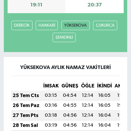
19:11
20:37
DERECİK
HAKKARİ
YÜKSEKOVA
ÇUKURCA
ŞEMDİNLİ
YÜKSEKOVA AYLIK NAMAZ VAKITLERI
İMSAK
GÜNEŞ
ÖĞLE
İKINDI
AKŞA
25 Tem Cts
03:15
04:54
12:14
16:05
19:25
26 Tem Paz
03:16
04:55
12:14
16:05
19:24
27 Tem Pts
03:18
04:56
12:14
16:04
19:23
28 Tem Sal
03:19
04:56
12:14
16:04
19:23