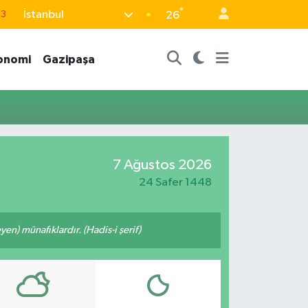
°
İstanbul
63
26
16
onomi
Gazipaşa
02
07
5
0
7 Ağustos 2026
24 Safer 1448
n) münafıklardır. (Hadis-i şerif)