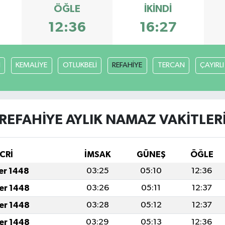
ÖĞLE
İKINDI
12:36
16:27
H
KEMALİYE
OTLUKBELİ
REFAHİYE
TERCAN
ÇAYIRLI
REFAHİYE AYLIK NAMAZ VAKITLER
CRİ
İMSAK
GÜNEŞ
ÖĞLE
fer 1448
03:25
05:10
12:36
fer 1448
03:26
05:11
12:37
fer 1448
03:28
05:12
12:37
fer 1448
03:29
05:13
12:36