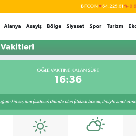
BITCOIN
64.225,61
%-0.
DOLAR
47,7143
%0.
Alanya
Asayiş
Bölge
Siyaset
Spor
Turizm
Ek
EURO
55,0317
%-0.
STERLİN
64,2463
%0.
Vakitleri
GRAM ALTIN
6510.40
%0.4
BİST100
13.799
%7
ÖĞLE VAKTINE KALAN SÜRE
16:36
m kimse, ilmi (sadece) dilinde olan (itikadı bozuk, ilmiyle amel etmeye