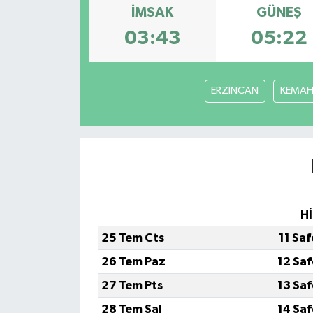
İMSAK
GÜNEŞ
03:43
05:22
ERZİNCAN
KEMA
Hİ
25 Tem Cts
11 Sa
26 Tem Paz
12 Sa
27 Tem Pts
13 Sa
28 Tem Sal
14 Sa