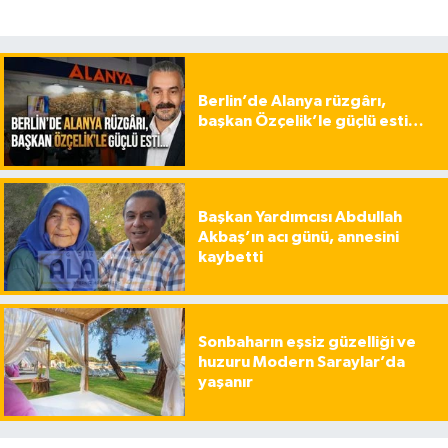
Berlin’de Alanya rüzgârı,
başkan Özçelik’le güçlü esti…
Başkan Yardımcısı Abdullah
Akbaş’ın acı günü, annesini
kaybetti
Sonbaharın eşsiz güzelliği ve
huzuru Modern Saraylar’da
yaşanır