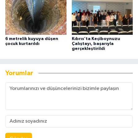
6 metrelik kuyuya düşen
Kıbrıs’ta Keçiboynuzu
çocuk kurtarıldı
Çalıştayı, başarıyla
gerçekleştirildi
Yorumlar