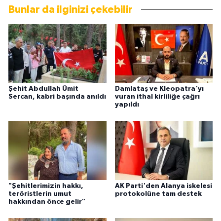
Bunlar da ilginizi çekebilir
Şehit Abdullah Ümit
Damlataş ve Kleopatra'yı
Sercan, kabri başında anıldı
vuran ithal kirliliğe çağrı
yapıldı
"Şehitlerimizin hakkı,
AK Parti'den Alanya iskelesi
teröristlerin umut
protokolüne tam destek
hakkından önce gelir"