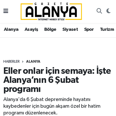
Alanya
İstanbul Nöbetçi Eczaneler
Alanya
Asayiş
Bölge
Siyaset
Spor
Turizm
Asayiş
İstanbul Hava Durumu
Bölge
İstanbul Trafik Yoğunluk Haritası
Siyaset
Süper Lig Puan Durumu ve Fikstür
HABERLER
ALANYA
Eller onlar için semaya: İşte
Spor
Tüm Manşetler
Alanya’nın 6 Şubat
Turizm
Son Dakika Haberleri
programı
Ekonomi
Haber Arşivi
Alanya'da 6 Şubat depreminde hayatını
kaybedenler için bugün akşam özel bir hatim
Gazipaşa
programı düzenlenecek.