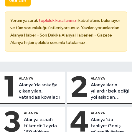
Gönder
Yorum yazarak
topluluk kurallarımızı
kabul etmiş bulunuyor
ve tüm sorumluluğu üstleniyorsunuz. Yazılan yorumlardan
Alanya Haber - Son Dakika Alanya Haberleri - Gazete
Alanya hiçbir şekilde sorumlu tutulamaz.
1
2
ALANYA
ALANYA
Alanya’da sokağa
Alanyalıların
çıkan yılan,
yıllardır beklediği
vatandaşı kovaladı
yol askıdan
döndü
3
4
ALANYA
ALANYA
Alanya esnafı
Alanya'da
tükendi: 1 ayda
tahliye: Geniş