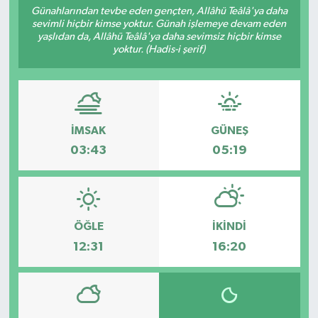
Günahlarından tevbe eden gençten, Allâhü Teâlâ'ya daha
sevimli hiçbir kimse yoktur. Günah işlemeye devam eden
yaşlıdan da, Allâhü Teâlâ'ya daha sevimsiz hiçbir kimse
yoktur. (Hadis-i şerif)
İMSAK
GÜNEŞ
03:43
05:19
ÖĞLE
İKINDI
12:31
16:20