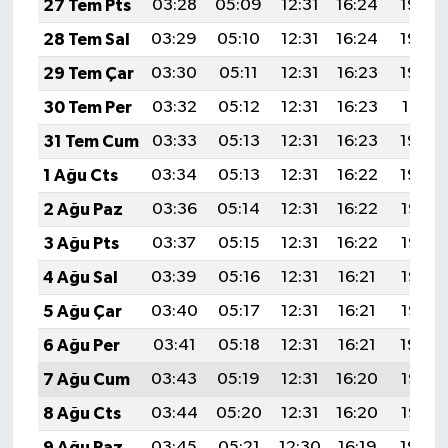
27 Tem Pts
03:28
05:09
12:31
16:24
19:44
28 Tem Sal
03:29
05:10
12:31
16:24
19:43
29 Tem Çar
03:30
05:11
12:31
16:23
19:42
30 Tem Per
03:32
05:12
12:31
16:23
19:41
31 Tem Cum
03:33
05:13
12:31
16:23
19:40
1 Ağu Cts
03:34
05:13
12:31
16:22
19:39
2 Ağu Paz
03:36
05:14
12:31
16:22
19:38
3 Ağu Pts
03:37
05:15
12:31
16:22
19:37
4 Ağu Sal
03:39
05:16
12:31
16:21
19:36
5 Ağu Çar
03:40
05:17
12:31
16:21
19:35
6 Ağu Per
03:41
05:18
12:31
16:21
19:34
7 Ağu Cum
03:43
05:19
12:31
16:20
19:33
8 Ağu Cts
03:44
05:20
12:31
16:20
19:32
9 Ağu Paz
03:45
05:21
12:30
16:19
19:30