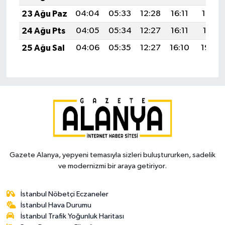
23 Ağu Paz
04:04
05:33
12:28
16:11
19:12
24 Ağu Pts
04:05
05:34
12:27
16:11
19:11
25 Ağu Sal
04:06
05:35
12:27
16:10
19:09
Gazete Alanya, yepyeni temasıyla sizleri buluştururken, sadelik
ve modernizmi bir araya getiriyor.
İstanbul Nöbetçi Eczaneler
İstanbul Hava Durumu
İstanbul Trafik Yoğunluk Haritası