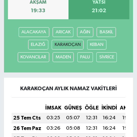
AKŞAM
YATSI
19:33
21:02
ALACAKAYA
ARICAK
AĞIN
BASKİL
ELAZIĞ
KARAKOÇAN
KEBAN
KOVANCILAR
MADEN
PALU
SİVRİCE
KARAKOÇAN AYLIK NAMAZ VAKITLERI
İMSAK
GÜNEŞ
ÖĞLE
İKINDI
AKŞA
25 Tem Cts
03:25
05:07
12:31
16:24
19:46
26 Tem Paz
03:26
05:08
12:31
16:24
19:45