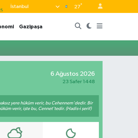
°
İstanbul
05
27
18
onomi
Gazipaşa
22
4
11
32
6 Ağustos 2026
23 Safer 1448
 haksız yere hüküm verir, bu Cehennem'dedir. Bir
küm verir, işte bu, Cennet'tedir. (Hadis-i şerif)