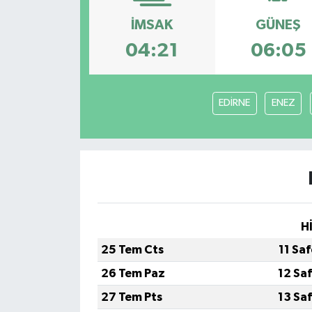
İMSAK
GÜNEŞ
04:21
06:05
EDİRNE
ENEZ
H
25 Tem Cts
11 Sa
26 Tem Paz
12 Sa
27 Tem Pts
13 Sa