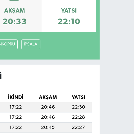
AKŞAM
YATSI
20:33
22:10
NKÖPRÜ
İPSALA
I
İKINDI
AKŞAM
YATSI
17:22
20:46
22:30
17:22
20:46
22:28
17:22
20:45
22:27