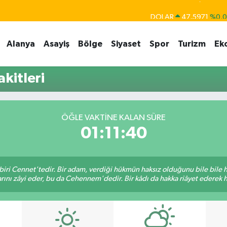
DOLAR
47,5971
%0.
EURO
55,1336
%0.
Alanya
Asayiş
Bölge
Siyaset
Spor
Turizm
Ek
STERLİN
64,2534
%0.
GRAM ALTIN
6527.85
%0.5
kitleri
BİST100
13.703
%
BITCOIN
64.927,78
%1.
ÖĞLE VAKTINE KALAN SÜRE
01:11:40
biri Cennet'tedir. Bir adam, verdiği hükmün haksız olduğunu bile bile
rını zâyi eder, bu da Cehennem'dedir. Bir kâdı da hakka riâyet ederek hü