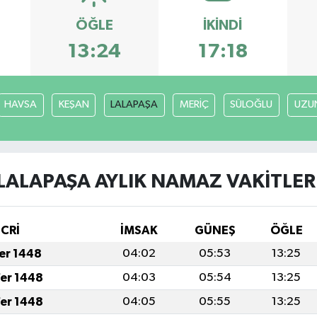
ÖĞLE
İKINDI
13:24
17:18
HAVSA
KEŞAN
LALAPAŞA
MERİÇ
SÜLOĞLU
UZU
LALAPAŞA AYLIK NAMAZ VAKITLER
İCRİ
İMSAK
GÜNEŞ
ÖĞLE
fer 1448
04:02
05:53
13:25
fer 1448
04:03
05:54
13:25
fer 1448
04:05
05:55
13:25