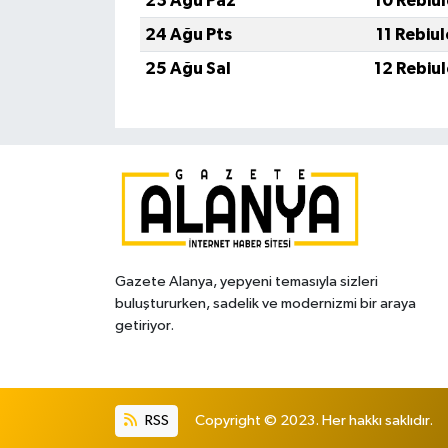
23 Ağu Paz
10 Rebiu
24 Ağu Pts
11 Rebiu
25 Ağu Sal
12 Rebiu
Gazete Alanya, yepyeni temasıyla sizleri
buluştururken, sadelik ve modernizmi bir araya
getiriyor.
RSS
Copyright © 2023. Her hakkı saklıdır.