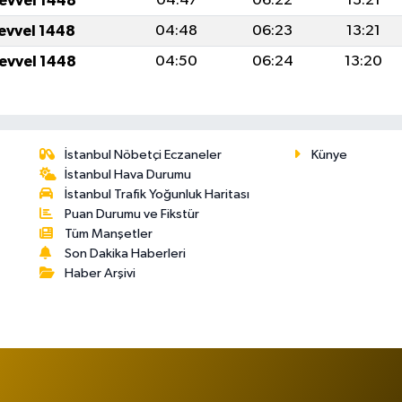
levvel 1448
04:47
06:22
13:21
levvel 1448
04:48
06:23
13:21
levvel 1448
04:50
06:24
13:20
İstanbul Nöbetçi Eczaneler
Künye
İstanbul Hava Durumu
İstanbul Trafik Yoğunluk Haritası
Puan Durumu ve Fikstür
Tüm Manşetler
Son Dakika Haberleri
Haber Arşivi