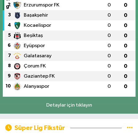
2
Erzurumspor FK
0
0
3
Başakşehir
0
0
4
Kocaelispor
0
0
5
Beşiktaş
0
0
6
Eyüpspor
0
0
7
Galatasaray
0
0
8
Çorum FK
0
0
9
Gaziantep FK
0
0
10
Alanyaspor
0
0
Detaylar için tıklayın
Süper Lig Fikstür