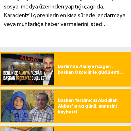
sosyal medya üzerinden yaptığı çağrıda,
Karadeniz'i görenlerin en kısa sürede jandarmaya
veya muhtarlığa haber vermelerini istedi.
Berlin’de Alanya rüzgârı,
başkan Özçelik’le güçlü esti…
Başkan Yardımcısı Abdullah
Akbaş’ın acı günü, annesini
kaybetti