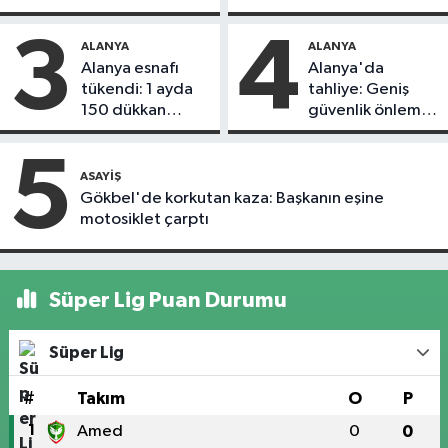
döndü
3
4
ALANYA
ALANYA
Alanya esnafı
Alanya'da
tükendi: 1 ayda
tahliye: Geniş
150 dükkan
güvenlik önlemi
kapandı
alındı
5
ASAYIŞ
Gökbel'de korkutan kaza: Başkanın eşine
motosiklet çarptı
Süper Lig Puan Durumu
Süper Lig
#
Takım
O
P
1
Amed
0
0