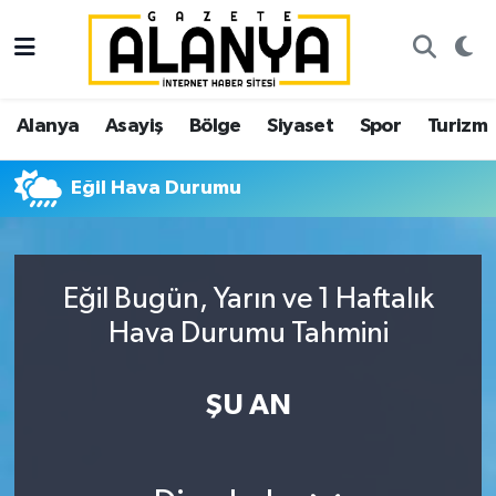
Alanya
İstanbul Nöbetçi Eczaneler
Alanya
Asayiş
Bölge
Siyaset
Spor
Turizm
Asayiş
İstanbul Hava Durumu
Eğil Hava Durumu
Bölge
İstanbul Trafik Yoğunluk Haritası
Siyaset
Süper Lig Puan Durumu ve Fikstür
Eğil Bugün, Yarın ve 1 Haftalık
Spor
Tüm Manşetler
Hava Durumu Tahmini
Turizm
Son Dakika Haberleri
ŞU AN
Ekonomi
Haber Arşivi
Gazipaşa