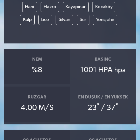
Hani
Hazro
Kayapınar
Kocaköy
Kulp
Lice
Silvan
Sur
Yenişehir
NEM
BASINÇ
%8
1001 HPA
hpa
RÜZGAR
EN DÜŞÜK / EN YÜKSEK
°
°
4.00 M/S
23
/ 37