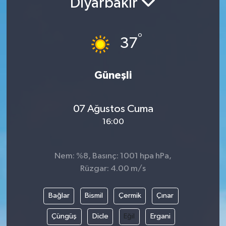
Diyarbakır
°
37
Güneşli
07 Ağustos Cuma
16:00
Nem: %8, Basınç: 1001 hpa hPa,
Rüzgar: 4.00 m/s
Bağlar
Bismil
Çermik
Çınar
Çüngüş
Dicle
Eğil
Ergani