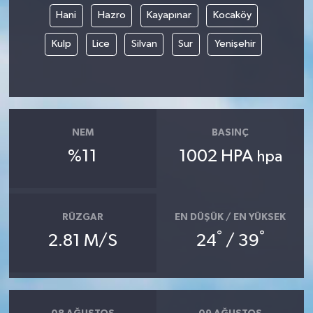
Hani
Hazro
Kayapınar
Kocaköy
Kulp
Lice
Silvan
Sur
Yenişehir
NEM
BASINÇ
%11
1002 HPA
hpa
RÜZGAR
EN DÜŞÜK / EN YÜKSEK
°
°
2.81 M/S
24
/ 39