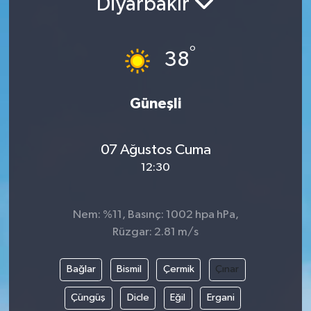
Diyarbakır
°
38
Güneşli
07 Ağustos Cuma
12:30
Nem: %11, Basınç: 1002 hpa hPa,
Rüzgar: 2.81 m/s
Bağlar
Bismil
Çermik
Çınar
Çüngüş
Dicle
Eğil
Ergani