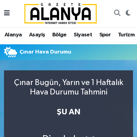
Alanya
İstanbul Nöbetçi Eczaneler
Alanya
Asayiş
Bölge
Siyaset
Spor
Turizm
Asayiş
İstanbul Hava Durumu
Çınar Hava Durumu
Bölge
İstanbul Trafik Yoğunluk Haritası
Siyaset
Süper Lig Puan Durumu ve Fikstür
Çınar Bugün, Yarın ve 1 Haftalık
Spor
Tüm Manşetler
Hava Durumu Tahmini
Turizm
Son Dakika Haberleri
ŞU AN
Ekonomi
Haber Arşivi
Gazipaşa