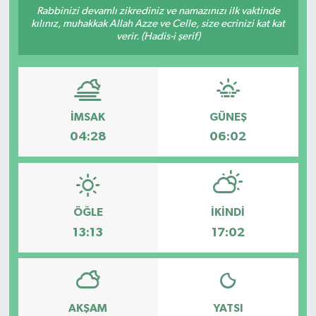
Rabbinizi devamlı zikrediniz ve namazınızı ilk vaktinde
kılınız, muhakkak Allah Azze ve Celle, size ecrinizi kat kat
verir. (Hadis-i şerif)
İMSAK
GÜNEŞ
04:28
06:02
ÖĞLE
İKINDI
13:13
17:02
AKŞAM
YATSI