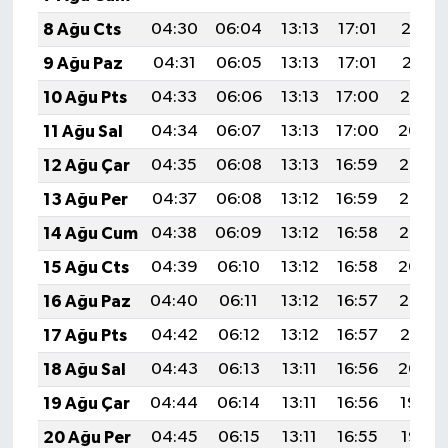
8 Ağu Cts
04:30
06:04
13:13
17:01
20:12
9 Ağu Paz
04:31
06:05
13:13
17:01
20:11
10 Ağu Pts
04:33
06:06
13:13
17:00
20:10
11 Ağu Sal
04:34
06:07
13:13
17:00
20:09
12 Ağu Çar
04:35
06:08
13:13
16:59
20:08
13 Ağu Per
04:37
06:08
13:12
16:59
20:06
14 Ağu Cum
04:38
06:09
13:12
16:58
20:05
15 Ağu Cts
04:39
06:10
13:12
16:58
20:04
16 Ağu Paz
04:40
06:11
13:12
16:57
20:03
17 Ağu Pts
04:42
06:12
13:12
16:57
20:01
18 Ağu Sal
04:43
06:13
13:11
16:56
20:00
19 Ağu Çar
04:44
06:14
13:11
16:56
19:59
20 Ağu Per
04:45
06:15
13:11
16:55
19:57