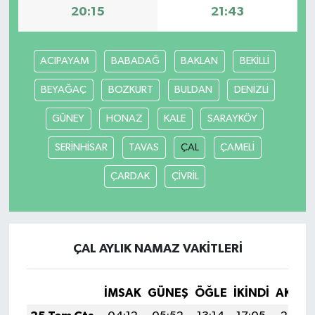
20:15
21:43
ACIPAYAM
BABADAĞ
BAKLAN
BEKİLLİ
BEYAĞAÇ
BOZKURT
BULDAN
DENİZLİ
GÜNEY
HONAZ
KALE
SARAYKÖY
SERİNHİSAR
TAVAS
ÇAL
ÇAMELİ
ÇARDAK
ÇİVRİL
ÇAL AYLIK NAMAZ VAKITLERI
İMSAK
GÜNEŞ
ÖĞLE
İKINDI
AKŞA