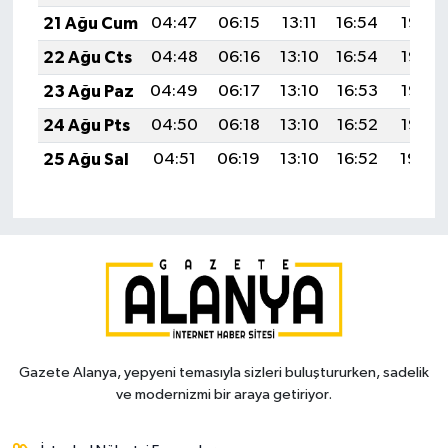
21 Ağu Cum
04:47
06:15
13:11
16:54
19:56
22 Ağu Cts
04:48
06:16
13:10
16:54
19:55
23 Ağu Paz
04:49
06:17
13:10
16:53
19:53
24 Ağu Pts
04:50
06:18
13:10
16:52
19:52
25 Ağu Sal
04:51
06:19
13:10
16:52
19:50
Gazete Alanya, yepyeni temasıyla sizleri buluştururken, sadelik
ve modernizmi bir araya getiriyor.