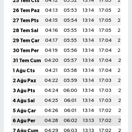
25 Tem Cts
04:12
05:52
13:14
17:05
20:26
26 Tem Paz
04:13
05:53
13:14
17:05
20:25
27 Tem Pts
04:15
05:54
13:14
17:05
20:24
28 Tem Sal
04:16
05:55
13:14
17:05
20:23
29 Tem Çar
04:17
05:55
13:14
17:04
20:22
30 Tem Per
04:19
05:56
13:14
17:04
20:22
31 Tem Cum
04:20
05:57
13:14
17:04
20:21
1 Ağu Cts
04:21
05:58
13:14
17:04
20:20
2 Ağu Paz
04:22
05:59
13:14
17:03
20:19
3 Ağu Pts
04:24
06:00
13:14
17:03
20:18
4 Ağu Sal
04:25
06:01
13:14
17:03
20:17
5 Ağu Çar
04:26
06:01
13:14
17:02
20:16
6 Ağu Per
04:28
06:02
13:13
17:02
20:15
7 Ağu Cum
04:29
06:03
13:13
17:02
20:13