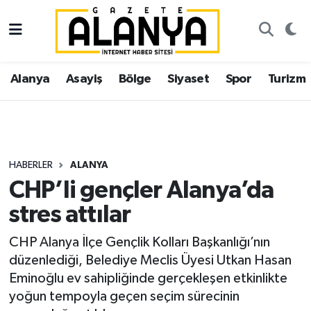
Alanya
İstanbul Nöbetçi Eczaneler
Alanya
Asayiş
Bölge
Siyaset
Spor
Turizm
Asayiş
İstanbul Hava Durumu
Bölge
İstanbul Trafik Yoğunluk Haritası
Siyaset
Süper Lig Puan Durumu ve Fikstür
HABERLER
ALANYA
CHP’li gençler Alanya’da
Spor
Tüm Manşetler
stres attılar
Turizm
Son Dakika Haberleri
CHP Alanya İlçe Gençlik Kolları Başkanlığı’nın
düzenlediği, Belediye Meclis Üyesi Utkan Hasan
Ekonomi
Haber Arşivi
Eminoğlu ev sahipliğinde gerçekleşen etkinlikte
yoğun tempoyla geçen seçim sürecinin
Gazipaşa