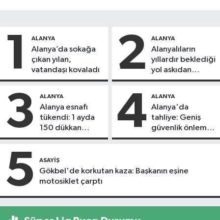
1
2
ALANYA
ALANYA
Alanya’da sokağa
Alanyalıların
çıkan yılan,
yıllardır beklediği
vatandaşı kovaladı
yol askıdan
döndü
3
4
ALANYA
ALANYA
Alanya esnafı
Alanya'da
tükendi: 1 ayda
tahliye: Geniş
150 dükkan
güvenlik önlemi
kapandı
alındı
5
ASAYIŞ
Gökbel'de korkutan kaza: Başkanın eşine
motosiklet çarptı