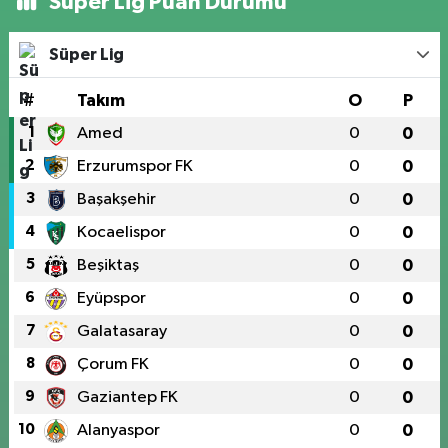
Süper Lig Puan Durumu
Süper Lig
#
Takım
O
P
1
Amed
0
0
2
Erzurumspor FK
0
0
3
Başakşehir
0
0
4
Kocaelispor
0
0
5
Beşiktaş
0
0
6
Eyüpspor
0
0
7
Galatasaray
0
0
8
Çorum FK
0
0
9
Gaziantep FK
0
0
10
Alanyaspor
0
0