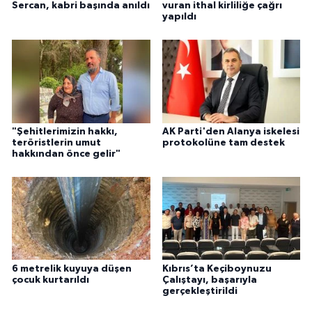
Sercan, kabri başında anıldı
vuran ithal kirliliğe çağrı
yapıldı
"Şehitlerimizin hakkı,
AK Parti'den Alanya iskelesi
teröristlerin umut
protokolüne tam destek
hakkından önce gelir"
6 metrelik kuyuya düşen
Kıbrıs’ta Keçiboynuzu
çocuk kurtarıldı
Çalıştayı, başarıyla
gerçekleştirildi