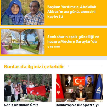
Başkan Yardımcısı Abdullah
Akbaş’ın acı günü, annesini
kaybetti
Sonbaharın eşsiz güzelliği ve
huzuru Modern Saraylar’da
yaşanır
Bunlar da ilginizi çekebilir
Şehit Abdullah Ümit
Damlataş ve Kleopatra'yı