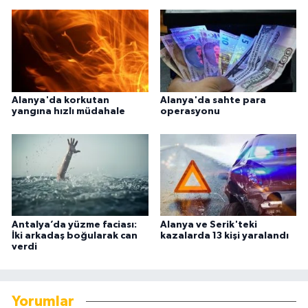
Alanya'da korkutan
Alanya'da sahte para
yangına hızlı müdahale
operasyonu
Antalya’da yüzme faciası:
Alanya ve Serik'teki
İki arkadaş boğularak can
kazalarda 13 kişi yaralandı
verdi
Yorumlar