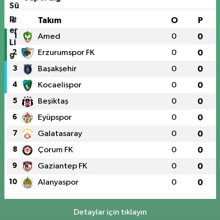
#
Takım
O
P
1
Amed
0
0
2
Erzurumspor FK
0
0
3
Başakşehir
0
0
4
Kocaelispor
0
0
5
Beşiktaş
0
0
6
Eyüpspor
0
0
7
Galatasaray
0
0
8
Çorum FK
0
0
9
Gaziantep FK
0
0
10
Alanyaspor
0
0
Detaylar için tıklayın