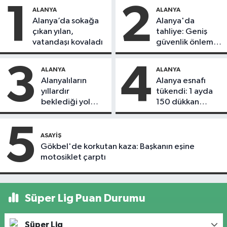
1
2
ALANYA
ALANYA
Alanya’da sokağa
Alanya'da
çıkan yılan,
tahliye: Geniş
vatandaşı kovaladı
güvenlik önlemi
alındı
3
4
ALANYA
ALANYA
Alanyalıların
Alanya esnafı
yıllardır
tükendi: 1 ayda
beklediği yol
150 dükkan
askıdan döndü
kapandı
5
ASAYIŞ
Gökbel'de korkutan kaza: Başkanın eşine
motosiklet çarptı
Süper Lig Puan Durumu
Süper Lig