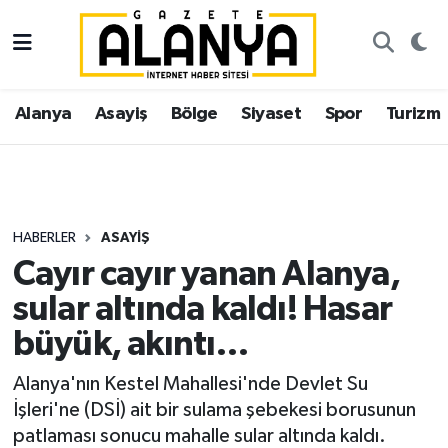
Alanya
İstanbul Nöbetçi Eczaneler
Alanya
Asayiş
Bölge
Siyaset
Spor
Turizm
Asayiş
İstanbul Hava Durumu
Bölge
İstanbul Trafik Yoğunluk Haritası
Siyaset
Süper Lig Puan Durumu ve Fikstür
HABERLER
ASAYIŞ
Cayır cayır yanan Alanya,
Spor
Tüm Manşetler
sular altında kaldı! Hasar
Turizm
Son Dakika Haberleri
büyük, akıntı…
Ekonomi
Haber Arşivi
Alanya'nın Kestel Mahallesi'nde Devlet Su
İşleri'ne (DSİ) ait bir sulama şebekesi borusunun
Gazipaşa
patlaması sonucu mahalle sular altında kaldı.