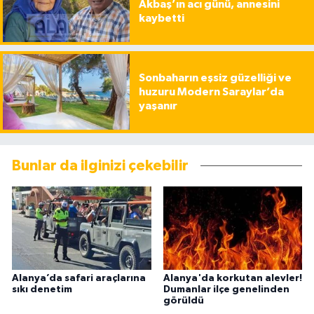
Akbaş’ın acı günü, annesini
kaybetti
Sonbaharın eşsiz güzelliği ve
huzuru Modern Saraylar’da
yaşanır
Bunlar da ilginizi çekebilir
Alanya’da safari araçlarına
Alanya'da korkutan alevler!
sıkı denetim
Dumanlar ilçe genelinden
görüldü