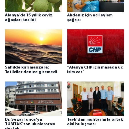
Alanya’da 15 yıllık ceviz
Akdeniz için acil eylem
ağaçları kesildi
çağrısı
Sahilde kirli manzara:
"Alanya CHP için masada üç
Tatilciler denize giremedi
isim var"
Dr. Sezai Tunca'ya
Tavlı’dan muhtarlarla ortak
TÜBİTAK'tan uluslararası
akıl buluşması
destek