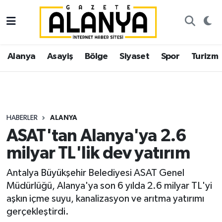
Alanya
İstanbul Nöbetçi Eczaneler
Alanya
Asayiş
Bölge
Siyaset
Spor
Turizm
Asayiş
İstanbul Hava Durumu
Bölge
İstanbul Trafik Yoğunluk Haritası
Siyaset
Süper Lig Puan Durumu ve Fikstür
HABERLER
ALANYA
ASAT'tan Alanya'ya 2.6
Spor
Tüm Manşetler
milyar TL'lik dev yatırım
Turizm
Son Dakika Haberleri
Antalya Büyükşehir Belediyesi ASAT Genel
Müdürlüğü, Alanya'ya son 6 yılda 2.6 milyar TL'yi
Ekonomi
Haber Arşivi
aşkın içme suyu, kanalizasyon ve arıtma yatırımı
gerçekleştirdi.
Gazipaşa