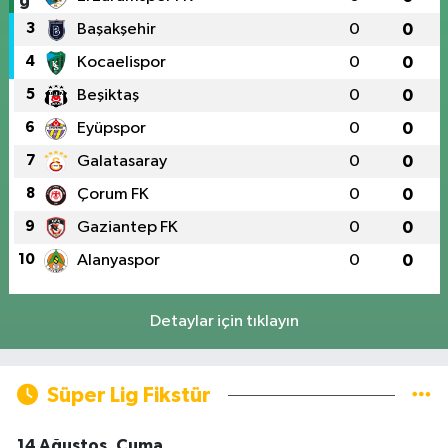
3
Başakşehir
0
0
4
Kocaelispor
0
0
5
Beşiktaş
0
0
6
Eyüpspor
0
0
7
Galatasaray
0
0
8
Çorum FK
0
0
9
Gaziantep FK
0
0
10
Alanyaspor
0
0
Detaylar için tıklayın
Süper Lig Fikstür
14 Ağustos, Cuma