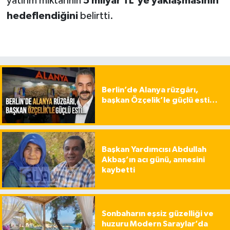
yatırım miktarının
5 milyar TL'ye yaklaşmasının
hedeflendiğini
belirtti.
Berlin’de Alanya rüzgârı,
başkan Özçelik’le güçlü esti…
Başkan Yardımcısı Abdullah
Akbaş’ın acı günü, annesini
kaybetti
Sonbaharın eşsiz güzelliği ve
huzuru Modern Saraylar’da