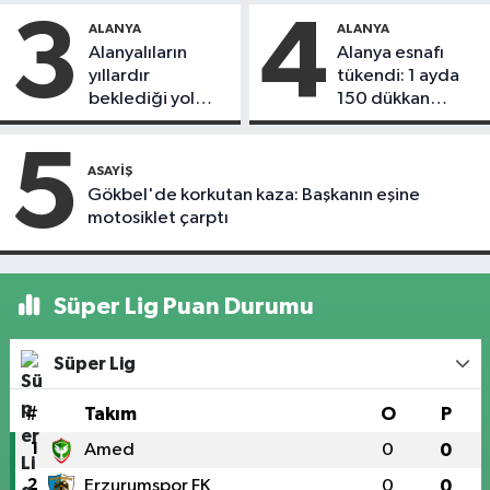
3
4
ALANYA
ALANYA
Alanyalıların
Alanya esnafı
yıllardır
tükendi: 1 ayda
beklediği yol
150 dükkan
askıdan döndü
kapandı
5
ASAYIŞ
Gökbel'de korkutan kaza: Başkanın eşine
motosiklet çarptı
Süper Lig Puan Durumu
Süper Lig
#
Takım
O
P
1
Amed
0
0
2
Erzurumspor FK
0
0