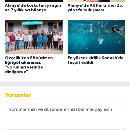
Alanya’da korkutan yangın
Alanya'da AK Parti'den 25.
ve 7 yıllık acı bilanço
yıl vefa buluşması
Özçelik’ten Söbüçimen
En yüksek kirlilik Konaklı’da
Eğrigöl çıkarması:
tespit edildi
"Sorunları yerinde
dinliyoruz"
Yorumlar