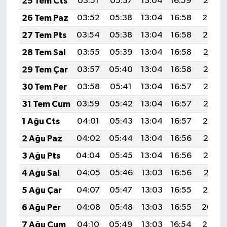
25 Tem Cts
03:51
05:37
13:04
16:59
20:21
26 Tem Paz
03:52
05:38
13:04
16:58
20:20
27 Tem Pts
03:54
05:38
13:04
16:58
20:19
28 Tem Sal
03:55
05:39
13:04
16:58
20:18
29 Tem Çar
03:57
05:40
13:04
16:58
20:17
30 Tem Per
03:58
05:41
13:04
16:57
20:16
31 Tem Cum
03:59
05:42
13:04
16:57
20:15
1 Ağu Cts
04:01
05:43
13:04
16:57
20:14
2 Ağu Paz
04:02
05:44
13:04
16:56
20:13
3 Ağu Pts
04:04
05:45
13:04
16:56
20:12
4 Ağu Sal
04:05
05:46
13:03
16:56
20:11
5 Ağu Çar
04:07
05:47
13:03
16:55
20:10
6 Ağu Per
04:08
05:48
13:03
16:55
20:09
7 Ağu Cum
04:10
05:49
13:03
16:54
20:08