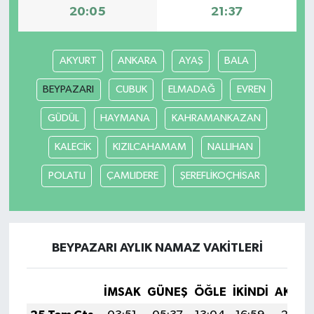
20:05
21:37
AKYURT
ANKARA
AYAŞ
BALA
BEYPAZARI
CUBUK
ELMADAĞ
EVREN
GÜDÜL
HAYMANA
KAHRAMANKAZAN
KALECİK
KIZILCAHAMAM
NALLIHAN
POLATLI
ÇAMLIDERE
ŞEREFLİKOÇHİSAR
BEYPAZARI AYLIK NAMAZ VAKITLERI
İMSAK
GÜNEŞ
ÖĞLE
İKINDI
AKŞA