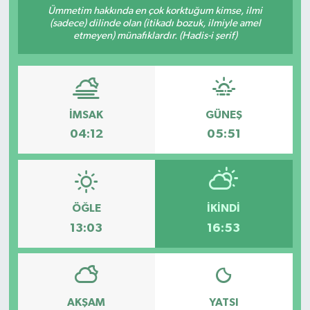
Ümmetim hakkında en çok korktuğum kimse, ilmi
(sadece) dilinde olan (itikadı bozuk, ilmiyle amel
etmeyen) münafıklardır. (Hadis-i şerif)
İMSAK
GÜNEŞ
04:12
05:51
ÖĞLE
İKINDI
13:03
16:53
AKŞAM
YATSI