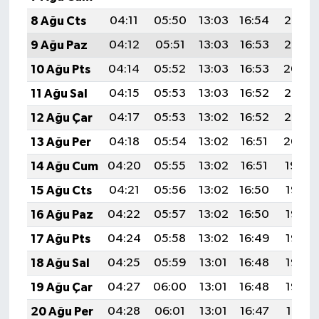
8 Ağu Cts
04:11
05:50
13:03
16:54
20:07
9 Ağu Paz
04:12
05:51
13:03
16:53
20:05
10 Ağu Pts
04:14
05:52
13:03
16:53
20:04
11 Ağu Sal
04:15
05:53
13:03
16:52
20:03
12 Ağu Çar
04:17
05:53
13:02
16:52
20:02
13 Ağu Per
04:18
05:54
13:02
16:51
20:00
14 Ağu Cum
04:20
05:55
13:02
16:51
19:59
15 Ağu Cts
04:21
05:56
13:02
16:50
19:58
16 Ağu Paz
04:22
05:57
13:02
16:50
19:56
17 Ağu Pts
04:24
05:58
13:02
16:49
19:55
18 Ağu Sal
04:25
05:59
13:01
16:48
19:53
19 Ağu Çar
04:27
06:00
13:01
16:48
19:52
20 Ağu Per
04:28
06:01
13:01
16:47
19:51