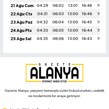
21 Ağu Cum
04:29
06:02
13:01
16:46
19:49
22 Ağu Cts
04:31
06:03
13:00
16:46
19:48
23 Ağu Paz
04:32
06:04
13:00
16:45
19:46
24 Ağu Pts
04:33
06:05
13:00
16:44
19:45
25 Ağu Sal
04:35
06:06
13:00
16:43
19:43
Gazete Alanya, yepyeni temasıyla sizleri buluştururken, sadelik
ve modernizmi bir araya getiriyor.