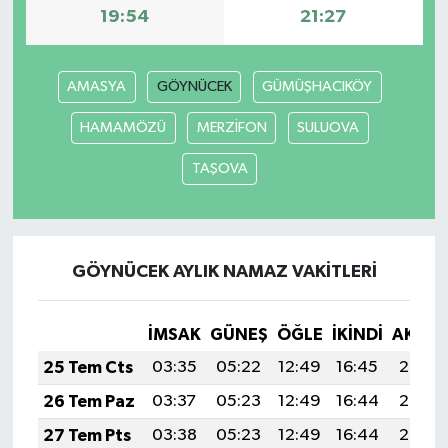
19:54
21:27
AMASYA
GÖYNÜCEK
GÜMÜŞHACIKÖY
HAMAMÖZÜ
MERZİFON
SULUOVA
TAŞOVA
GÖYNÜCEK AYLIK NAMAZ VAKITLERI
İMSAK
GÜNEŞ
ÖĞLE
İKINDI
AKŞA
25 Tem Cts
03:35
05:22
12:49
16:45
20:07
26 Tem Paz
03:37
05:23
12:49
16:44
20:06
27 Tem Pts
03:38
05:23
12:49
16:44
20:06