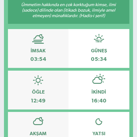
Ümmetim hakkında en çok korktuğum kimse, ilmi
(sadece) dilinde olan (itikadı bozuk, ilmiyle amel
etmeyen) münafıklardır. (Hadis-i şerif)
İMSAK
GÜNEŞ
03:54
05:34
ÖĞLE
İKINDI
12:49
16:40
AKŞAM
YATSI