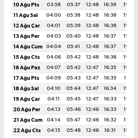
10 Ağu Pts
03:58
05:37
12:48
16:39
19:50
11 Ağu Sal
04:00
05:38
12:48
16:38
19:49
12 Ağu Çar
04:01
05:39
12:48
16:38
19:48
13 Ağu Per
04:03
05:40
12:48
16:37
19:46
14 Ağu Cum
04:04
05:41
12:48
16:37
19:45
15 Ağu Cts
04:06
05:42
12:48
16:36
19:44
16 Ağu Paz
04:07
05:42
12:47
16:35
19:42
17 Ağu Pts
04:09
05:43
12:47
16:35
19:41
18 Ağu Sal
04:10
05:44
12:47
16:34
19:39
19 Ağu Çar
04:11
05:45
12:47
16:33
19:38
20 Ağu Per
04:13
05:46
12:46
16:33
19:37
21 Ağu Cum
04:14
05:47
12:46
16:32
19:35
22 Ağu Cts
04:15
05:48
12:46
16:31
19:34