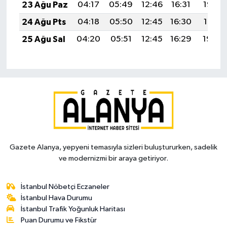
23 Ağu Paz
04:17
05:49
12:46
16:31
19:32
24 Ağu Pts
04:18
05:50
12:45
16:30
19:31
25 Ağu Sal
04:20
05:51
12:45
16:29
19:29
Gazete Alanya, yepyeni temasıyla sizleri buluştururken, sadelik
ve modernizmi bir araya getiriyor.
İstanbul Nöbetçi Eczaneler
İstanbul Hava Durumu
İstanbul Trafik Yoğunluk Haritası
Puan Durumu ve Fikstür