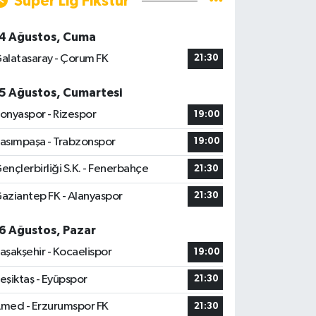
Süper Lig Fikstür
4 Ağustos, Cuma
alatasaray - Çorum FK
21:30
5 Ağustos, Cumartesi
onyaspor - Rizespor
19:00
asımpaşa - Trabzonspor
19:00
ençlerbirliği S.K. - Fenerbahçe
21:30
aziantep FK - Alanyaspor
21:30
6 Ağustos, Pazar
aşakşehir - Kocaelispor
19:00
eşiktaş - Eyüpspor
21:30
med - Erzurumspor FK
21:30