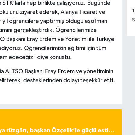
e STK'larla hep birlikte çalışıyoruz. Bugünde
1
lkokulunu ziyaret ederek, Alanya Ticaret ve
S
r yıl öğrencilere yaptırmış olduğu eşofman
ımını gerçekleştirdik. Öğrencilerimize
O Başkanı Eray Erdem ve Yönetimi ile Türkiye
ediyoruz. Öğrencilerimizin eğitimi için tüm
evam edeceğiz" diye konuştu.
z da ALTSO Başkanı Eray Erdem ve yönetiminin
irterek, desteklerinden dolayı teşekkür etti.
ya rüzgârı, başkan Özçelik’le güçlü esti…