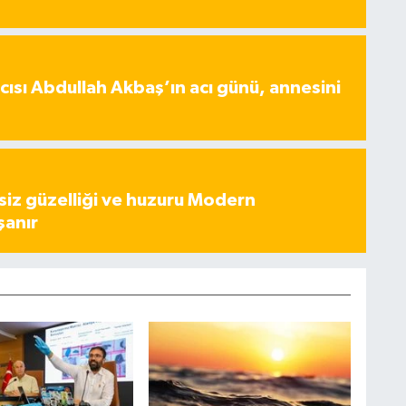
ısı Abdullah Akbaş’ın acı günü, annesini
iz güzelliği ve huzuru Modern
şanır