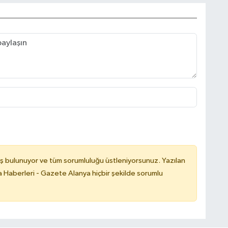
ş bulunuyor ve tüm sorumluluğu üstleniyorsunuz. Yazılan
 Haberleri - Gazete Alanya hiçbir şekilde sorumlu