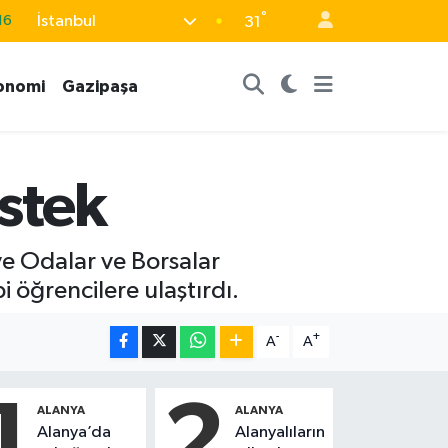
°
İstanbul
31
06
02
onomi
Gazipaşa
.2
32
48
stek
ye Odalar ve Borsalar
 öğrencilere ulaştırdı.
-
+
A
A
1
2
ALANYA
ALANYA
Alanya’da
Alanyalıların