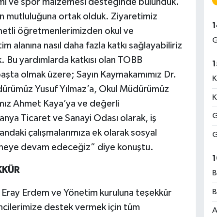
mı ve spor malzemesi desteğinde bulunduk.
ın mutluluğuna ortak olduk. Ziyaretimiz
1
etli öğretmenlerimizden okul ve
G
itim alanına nasıl daha fazla katkı sağlayabiliriz
uk. Bu yardımlarda katkısı olan TOBB
1
 başta olmak üzere; Sayın Kaymakamımız Dr.
K
Müdürümüz Yusuf Yılmaz’a, Okul Müdürümüz
K
mız Ahmet Kaya’ya ve değerli
G
nya Ticaret ve Sanayi Odası olarak, iş
landaki çalışmalarımıza ek olarak sosyal
G
rmeye devam edeceğiz” diye konuştu.
1
KKÜR
B
B
 Eray Erdem ve Yönetim kuruluna teşekkür
ilerimize destek vermek için tüm
A