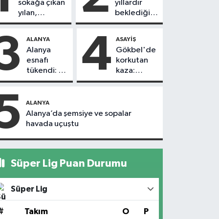
sokağa çıkan
yıllardır
yılan,
beklediği
vatandaşı
yol askıdan
kovaladı
döndü
3
4
ALANYA
ASAYIŞ
Alanya
Gökbel'de
esnafı
korkutan
tükendi: 1
kaza:
ayda 150
Başkanın
dükkan
eşine
5
kapandı
motosiklet
ALANYA
çarptı
Alanya’da şemsiye ve sopalar
havada uçuştu
Süper Lig Puan Durumu
Süper Lig
#
Takım
O
P