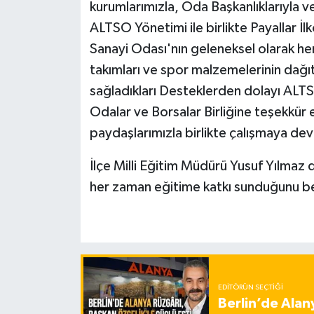
kurumlarımızla, Oda Başkanlıklarıyla v
ALTSO Yönetimi ile birlikte Payallar İ
Sanayi Odası'nın geleneksel olarak he
takımları ve spor malzemelerinin dağıt
sağladıkları Desteklerden dolayı ALTS
Odalar ve Borsalar Birliğine teşekkür 
paydaşlarımızla birlikte çalışmaya d
İlçe Milli Eğitim Müdürü Yusuf Yılma
her zaman eğitime katkı sunduğunu bel
EDITÖRÜN SEÇTIĞI
Berlin’de Alan