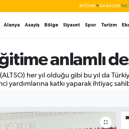
DOLAR
47,6006
%0.
EURO
55,0250
%0.
Alanya
Asayiş
Bölge
Siyaset
Spor
Turizm
Ek
STERLİN
64,2398
%0
GRAM ALTIN
6513.94
%0.
BİST100
13.768
%
itime anlamlı de
(ALTSO) her yıl olduğu gibi bu yıl da Türki
i yardımlarına katkı yaparak ihtiyaç sahibi