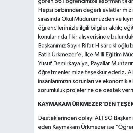
gören 561 öğrencimize eşofman takı
Hepsi birbirinden değerli evlatlarımız
sırasında Okul Müdürümüzden ve kıym
öğrencilerimizle ilgili bilgiler aldık; eğ
konularında fikir alışverişinde bulund
Başkanımız Sayın Rifat Hisarcıklıoğlu
Fatih Ürkmezer’e, İlçe Milli Eğitim 
Yusuf Demirkaya’ya, Payallar Muhtarı
öğretmenlerimize teşekkür ederiz. Ala
insanlarımızın sorunları ve ekonomik a
sorumluluk projelerine de destek ve
KAYMAKAM ÜRKMEZER’DEN TEŞE
Desteklerinden dolayı ALTSO Başkanı
eden Kaymakam Ürkmezer ise "Öğrenc