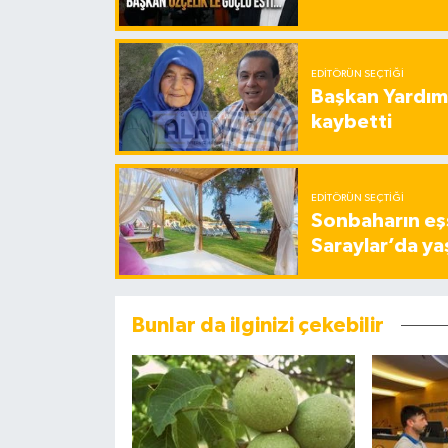
EDITÖRÜN SEÇTIĞI
Başkan Yardımc
kaybetti
EDITÖRÜN SEÇTIĞI
Sonbaharın eşs
Saraylar’da ya
Bunlar da ilginizi çekebilir