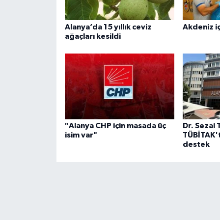
Alanya’da 15 yıllık ceviz
Akdeniz iç
ağaçları kesildi
"Alanya CHP için masada üç
Dr. Sezai 
isim var"
TÜBİTAK't
destek