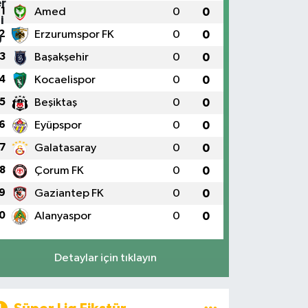
1
Amed
0
0
2
Erzurumspor FK
0
0
3
Başakşehir
0
0
4
Kocaelispor
0
0
5
Beşiktaş
0
0
6
Eyüpspor
0
0
7
Galatasaray
0
0
8
Çorum FK
0
0
9
Gaziantep FK
0
0
0
Alanyaspor
0
0
Detaylar için tıklayın