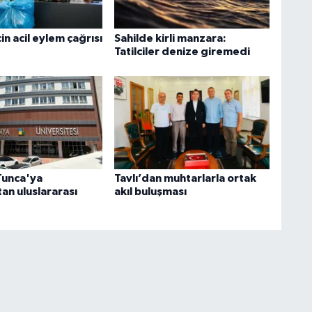
in acil eylem çağrısı
Sahilde kirli manzara:
Tatilciler denize giremedi
Tunca'ya
Tavlı’dan muhtarlarla ortak
an uluslararası
akıl buluşması