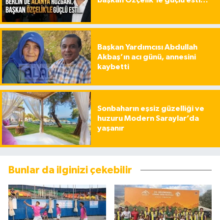
başkan Özçelik’le güçlü esti…
Başkan Yardımcısı Abdullah
Akbaş’ın acı günü, annesini
kaybetti
Sonbaharın eşsiz güzelliği ve
huzuru Modern Saraylar’da
yaşanır
Bunlar da ilginizi çekebilir