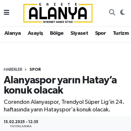
Alanya
İstanbul Nöbetçi Eczaneler
Alanya
Asayiş
Bölge
Siyaset
Spor
Turizm
Asayiş
İstanbul Hava Durumu
Bölge
İstanbul Trafik Yoğunluk Haritası
Siyaset
Süper Lig Puan Durumu ve Fikstür
HABERLER
SPOR
Alanyaspor yarın Hatay’a
Spor
Tüm Manşetler
konuk olacak
Turizm
Son Dakika Haberleri
Corendon Alanyaspor, Trendyol Süper Lig’in 24.
haftasında yarın Hatayspor’a konuk olacak.
Ekonomi
Haber Arşivi
15.02.2025 - 12:35
Gazipaşa
YAYINLANMA