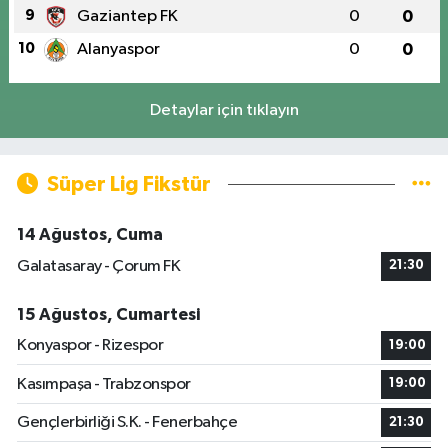
9
Gaziantep FK
0
0
10
Alanyaspor
0
0
Detaylar için tıklayın
Süper Lig Fikstür
14 Ağustos, Cuma
Galatasaray - Çorum FK
21:30
15 Ağustos, Cumartesi
Konyaspor - Rizespor
19:00
Kasımpaşa - Trabzonspor
19:00
Gençlerbirliği S.K. - Fenerbahçe
21:30