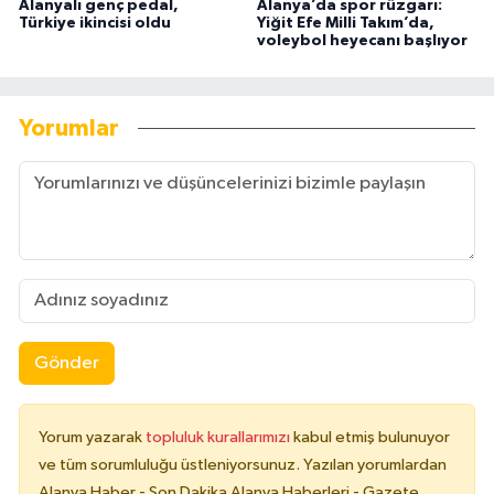
Alanyalı genç pedal,
Alanya’da spor rüzgarı:
Türkiye ikincisi oldu
Yiğit Efe Milli Takım’da,
voleybol heyecanı başlıyor
Yorumlar
Gönder
Yorum yazarak
topluluk kurallarımızı
kabul etmiş bulunuyor
ve tüm sorumluluğu üstleniyorsunuz. Yazılan yorumlardan
Alanya Haber - Son Dakika Alanya Haberleri - Gazete