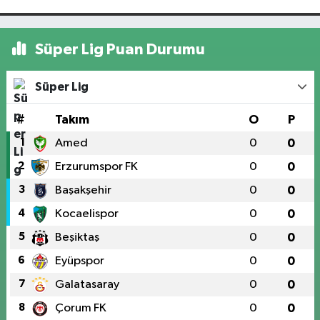
Süper Lig Puan Durumu
Süper Lig
#
Takım
O
P
1
Amed
0
0
2
Erzurumspor FK
0
0
3
Başakşehir
0
0
4
Kocaelispor
0
0
5
Beşiktaş
0
0
6
Eyüpspor
0
0
7
Galatasaray
0
0
8
Çorum FK
0
0