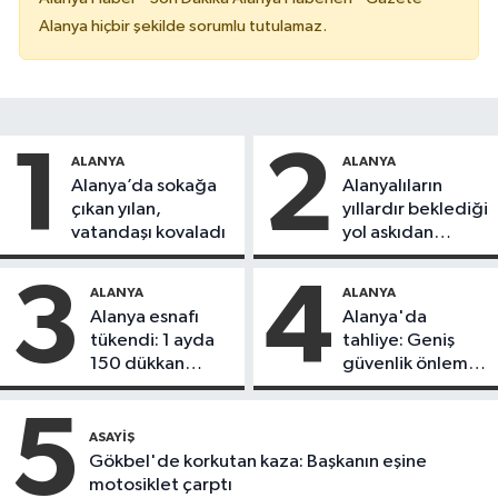
Alanya hiçbir şekilde sorumlu tutulamaz.
1
2
ALANYA
ALANYA
Alanya’da sokağa
Alanyalıların
çıkan yılan,
yıllardır beklediği
vatandaşı kovaladı
yol askıdan
döndü
3
4
ALANYA
ALANYA
Alanya esnafı
Alanya'da
tükendi: 1 ayda
tahliye: Geniş
150 dükkan
güvenlik önlemi
kapandı
alındı
5
ASAYIŞ
Gökbel'de korkutan kaza: Başkanın eşine
motosiklet çarptı