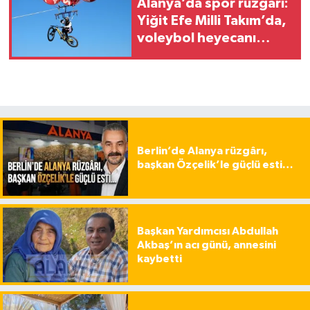
Alanya’da spor rüzgarı:
Yiğit Efe Milli Takım’da,
voleybol heyecanı
başlıyor
Berlin’de Alanya rüzgârı,
başkan Özçelik’le güçlü esti…
Başkan Yardımcısı Abdullah
Akbaş’ın acı günü, annesini
kaybetti