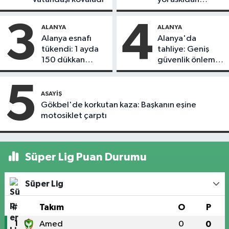
döndü
3
4
ALANYA
ALANYA
Alanya esnafı
Alanya'da
tükendi: 1 ayda
tahliye: Geniş
150 dükkan
güvenlik önlemi
kapandı
alındı
5
ASAYIŞ
Gökbel'de korkutan kaza: Başkanın eşine
motosiklet çarptı
Süper Lig Puan Durumu
Süper Lig
#
Takım
O
P
1
Amed
0
0