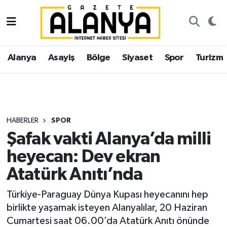
Alanya
İstanbul Nöbetçi Eczaneler
Alanya
Asayiş
Bölge
Siyaset
Spor
Turizm
Asayiş
İstanbul Hava Durumu
Bölge
İstanbul Trafik Yoğunluk Haritası
Siyaset
Süper Lig Puan Durumu ve Fikstür
HABERLER
SPOR
Şafak vakti Alanya’da milli
Spor
Tüm Manşetler
heyecan: Dev ekran
Turizm
Son Dakika Haberleri
Atatürk Anıtı’nda
Ekonomi
Haber Arşivi
Türkiye-Paraguay Dünya Kupası heyecanını hep
birlikte yaşamak isteyen Alanyalılar, 20 Haziran
Gazipaşa
Cumartesi saat 06.00’da Atatürk Anıtı önünde