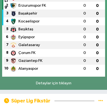
2
Erzurumspor FK
0
0
3
Başakşehir
0
0
4
Kocaelispor
0
0
5
Beşiktaş
0
0
6
Eyüpspor
0
0
7
Galatasaray
0
0
8
Çorum FK
0
0
9
Gaziantep FK
0
0
10
Alanyaspor
0
0
Detaylar için tıklayın
Süper Lig Fikstür