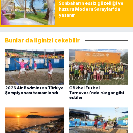
Sonbaharın eşsiz güzelliği ve
huzuru Modern Saraylar’da
yaşanır
Bunlar da ilginizi çekebilir
2026 Air Badminton Türkiye
Gökbel Futbol
Şampiyonası tamamlandı
Turnuvası'nda rüzgar gibi
estiler