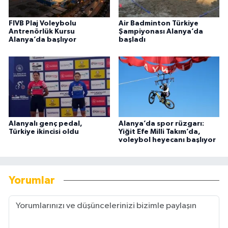
FIVB Plaj Voleybolu
Air Badminton Türkiye
Antrenörlük Kursu
Şampiyonası Alanya’da
Alanya’da başlıyor
başladı
Alanyalı genç pedal,
Alanya’da spor rüzgarı:
Türkiye ikincisi oldu
Yiğit Efe Milli Takım’da,
voleybol heyecanı başlıyor
Yorumlar