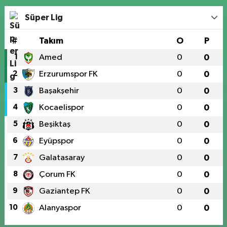
Süper Lig
#
Takım
O
P
1
Amed
0
0
2
Erzurumspor FK
0
0
3
Başakşehir
0
0
4
Kocaelispor
0
0
5
Beşiktaş
0
0
6
Eyüpspor
0
0
7
Galatasaray
0
0
8
Çorum FK
0
0
9
Gaziantep FK
0
0
10
Alanyaspor
0
0