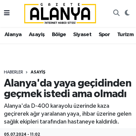
Alanya
İstanbul Nöbetçi Eczaneler
Alanya
Asayiş
Bölge
Siyaset
Spor
Turizm
Asayiş
İstanbul Hava Durumu
Bölge
İstanbul Trafik Yoğunluk Haritası
Siyaset
Süper Lig Puan Durumu ve Fikstür
HABERLER
ASAYIŞ
Alanya'da yaya geçidinden
Spor
Tüm Manşetler
geçmek istedi ama olmadı
Turizm
Son Dakika Haberleri
Alanya'da D-400 karayolu üzerinde kaza
geçirerek ağır yaralanan yaya, ihbar üzerine gelen
Ekonomi
Haber Arşivi
sağlık ekipleri tarafından hastaneye kaldırıldı.
Gazipaşa
05.07.2024 - 11:02