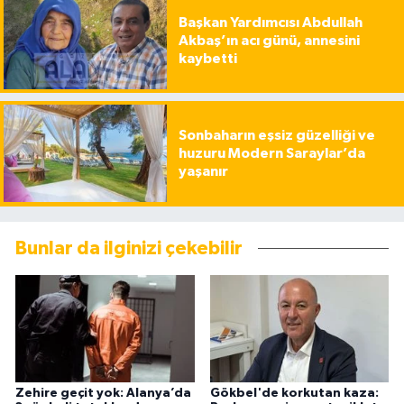
Başkan Yardımcısı Abdullah
Akbaş’ın acı günü, annesini
kaybetti
Sonbaharın eşsiz güzelliği ve
huzuru Modern Saraylar’da
yaşanır
Bunlar da ilginizi çekebilir
Zehire geçit yok: Alanya’da
Gökbel'de korkutan kaza: