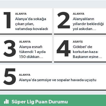
1
2
ALANYA
ALANYA
Alanya’da sokağa
Alanyalıların
çıkan yılan,
yıllardır beklediği
vatandaşı kovaladı
yol askıdan
döndü
3
4
ALANYA
ASAYIŞ
Alanya esnafı
Gökbel'de
tükendi: 1 ayda
korkutan kaza:
150 dükkan
Başkanın eşine
kapandı
motosiklet çarptı
5
ALANYA
Alanya’da şemsiye ve sopalar havada uçuştu
Süper Lig Puan Durumu