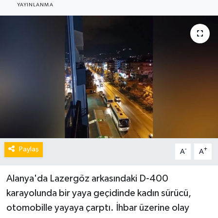
YAYINLANMA
Paylaş
-
+
A
A
Alanya'da Lazergöz arkasındaki D-400
karayolunda bir yaya geçidinde kadın sürücü,
otomobille yayaya çarptı. İhbar üzerine olay