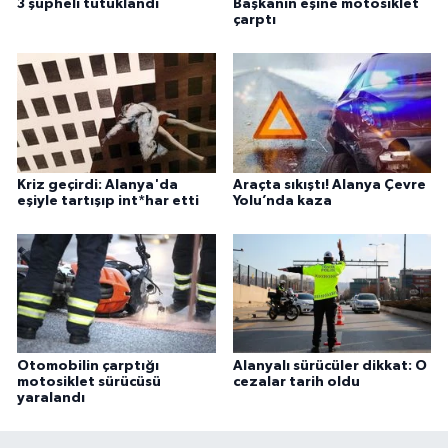
3 şüpheli tutuklandı
Başkanın eşine motosiklet
çarptı
Kriz geçirdi: Alanya'da
Araçta sıkıştı! Alanya Çevre
eşiyle tartışıp int*har etti
Yolu’nda kaza
Otomobilin çarptığı
Alanyalı sürücüler dikkat: O
motosiklet sürücüsü
cezalar tarih oldu
yaralandı