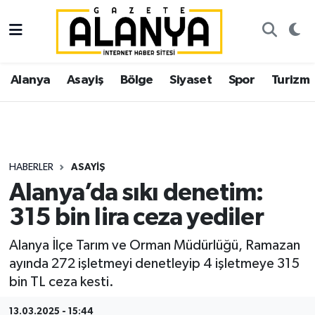
Alanya
İstanbul Nöbetçi Eczaneler
Alanya
Asayiş
Bölge
Siyaset
Spor
Turizm
Asayiş
İstanbul Hava Durumu
Bölge
İstanbul Trafik Yoğunluk Haritası
Siyaset
Süper Lig Puan Durumu ve Fikstür
HABERLER
ASAYIŞ
Alanya’da sıkı denetim:
Spor
Tüm Manşetler
315 bin lira ceza yediler
Turizm
Son Dakika Haberleri
Alanya İlçe Tarım ve Orman Müdürlüğü, Ramazan
ayında 272 işletmeyi denetleyip 4 işletmeye 315
Ekonomi
Haber Arşivi
bin TL ceza kesti.
Gazipaşa
13.03.2025 - 15:44