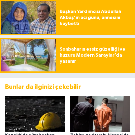
Başkan Yardımcısı Abdullah
Akbaş’ın acı günü, annesini
kaybetti
Sonbaharın eşsiz güzelliği ve
huzuru Modern Saraylar’da
yaşanır
Bunlar da ilginizi çekebilir