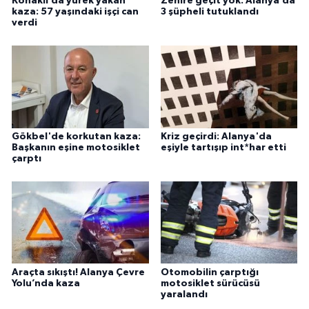
Konaklı’da yürek yakan
Zehire geçit yok: Alanya’da
kaza: 57 yaşındaki işçi can
3 şüpheli tutuklandı
verdi
Gökbel'de korkutan kaza:
Kriz geçirdi: Alanya'da
Başkanın eşine motosiklet
eşiyle tartışıp int*har etti
çarptı
Araçta sıkıştı! Alanya Çevre
Otomobilin çarptığı
Yolu’nda kaza
motosiklet sürücüsü
yaralandı