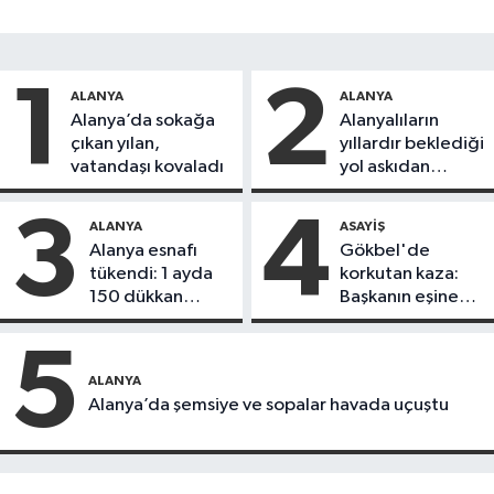
1
2
ALANYA
ALANYA
Alanya’da sokağa
Alanyalıların
çıkan yılan,
yıllardır beklediği
vatandaşı kovaladı
yol askıdan
döndü
3
4
ALANYA
ASAYIŞ
Alanya esnafı
Gökbel'de
tükendi: 1 ayda
korkutan kaza:
150 dükkan
Başkanın eşine
kapandı
motosiklet çarptı
5
ALANYA
Alanya’da şemsiye ve sopalar havada uçuştu