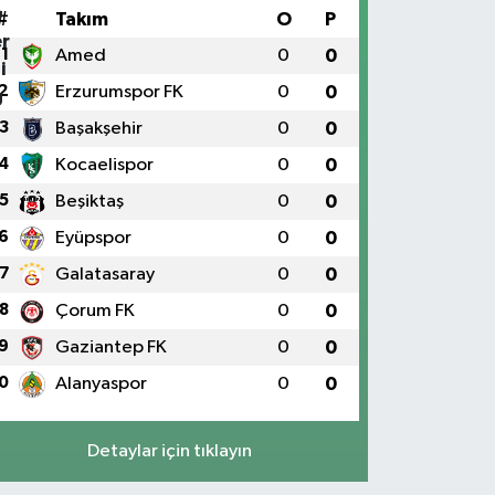
#
Takım
O
P
1
Amed
0
0
2
Erzurumspor FK
0
0
3
Başakşehir
0
0
4
Kocaelispor
0
0
5
Beşiktaş
0
0
6
Eyüpspor
0
0
7
Galatasaray
0
0
8
Çorum FK
0
0
9
Gaziantep FK
0
0
0
Alanyaspor
0
0
Detaylar için tıklayın