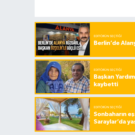
EDITÖRÜN SEÇTIĞI
Berlin’de Alan
EDITÖRÜN SEÇTIĞI
Başkan Yardımc
kaybetti
EDITÖRÜN SEÇTIĞI
Sonbaharın eşs
Saraylar’da ya