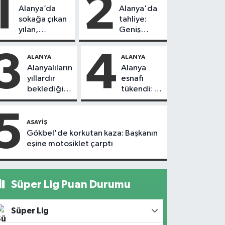
1
2
Alanya’da
Alanya'da
sokağa çıkan
tahliye:
yılan,
Geniş
vatandaşı
güvenlik
kovaladı
önlemi
3
4
ALANYA
ALANYA
alındı
Alanyalıların
Alanya
yıllardır
esnafı
beklediği
tükendi: 1
yol askıdan
ayda 150
döndü
dükkan
5
kapandı
ASAYIŞ
Gökbel'de korkutan kaza: Başkanın
eşine motosiklet çarptı
Süper Lig Puan Durumu
Süper Lig