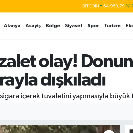
DOLAR
47,7436
%0.1
EURO
55,2510
%0.3
Alanya
Asayiş
Bölge
Siyaset
Spor
Turizm
Ek
STERLİN
64,4811
%0.3
GRAM ALTIN
6660.55
%0.0
BİST100
13.779
%-1
zalet olay! Donun
ayla dışkıladı
e sigara içerek tuvaletini yapmasıyla büyük t