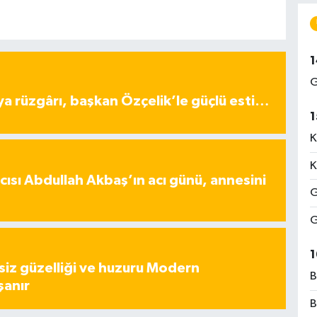
1
G
ya rüzgârı, başkan Özçelik’le güçlü esti…
1
K
K
ısı Abdullah Akbaş’ın acı günü, annesini
G
G
1
iz güzelliği ve huzuru Modern
B
şanır
B