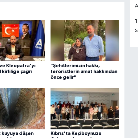
A
1
S
ve Kleopatra'yı
"Şehitlerimizin hakkı,
 kirliliğe çağrı
teröristlerin umut hakkından
önce gelir"
k kuyuya düşen
Kıbrıs’ta Keçiboynuzu