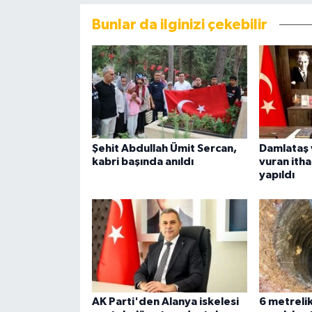
Bunlar da ilginizi çekebilir
Şehit Abdullah Ümit Sercan,
Damlataş 
kabri başında anıldı
vuran ithal
yapıldı
AK Parti'den Alanya iskelesi
6 metreli