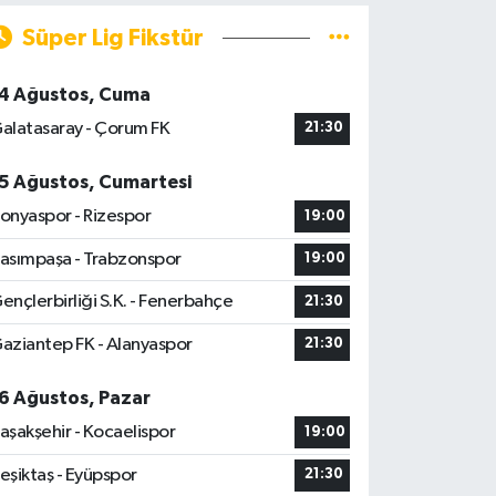
Süper Lig Fikstür
4 Ağustos, Cuma
alatasaray - Çorum FK
21:30
5 Ağustos, Cumartesi
onyaspor - Rizespor
19:00
asımpaşa - Trabzonspor
19:00
ençlerbirliği S.K. - Fenerbahçe
21:30
aziantep FK - Alanyaspor
21:30
6 Ağustos, Pazar
aşakşehir - Kocaelispor
19:00
eşiktaş - Eyüpspor
21:30