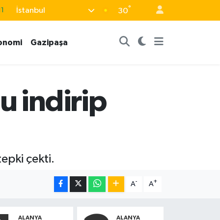
°
İstanbul
30
8
2
onomi
Gazipaşa
8
3
4
u indirip
epki çekti.
-
+
A
A
ALANYA
ALANYA