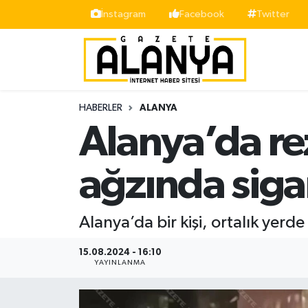
İnstagram
Facebook
Twitter
Alanya
İstanbul Nöbetçi Eczaneler
Asayiş
İstanbul Hava Durumu
HABERLER
ALANYA
Bölge
İstanbul Trafik Yoğunluk Haritası
Alanya’da re
Siyaset
Süper Lig Puan Durumu ve Fikstür
ağzında sigar
Spor
Tüm Manşetler
Alanya’da bir kişi, ortalık yerd
Turizm
Son Dakika Haberleri
15.08.2024 - 16:10
Ekonomi
Haber Arşivi
YAYINLANMA
Gazipaşa