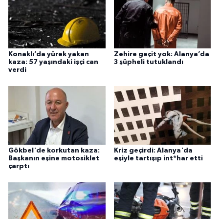
Konaklı’da yürek yakan
Zehire geçit yok: Alanya’da
kaza: 57 yaşındaki işçi can
3 şüpheli tutuklandı
verdi
Gökbel'de korkutan kaza:
Kriz geçirdi: Alanya'da
Başkanın eşine motosiklet
eşiyle tartışıp int*har etti
çarptı