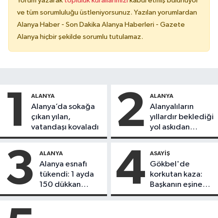
Yorum yazarak
topluluk kurallarımızı
kabul etmiş bulunuyor
ve tüm sorumluluğu üstleniyorsunuz. Yazılan yorumlardan
Alanya Haber - Son Dakika Alanya Haberleri - Gazete
Alanya hiçbir şekilde sorumlu tutulamaz.
1
2
ALANYA
ALANYA
Alanya’da sokağa
Alanyalıların
çıkan yılan,
yıllardır beklediği
vatandaşı kovaladı
yol askıdan
döndü
3
4
ALANYA
ASAYIŞ
Alanya esnafı
Gökbel'de
tükendi: 1 ayda
korkutan kaza:
150 dükkan
Başkanın eşine
kapandı
motosiklet çarptı