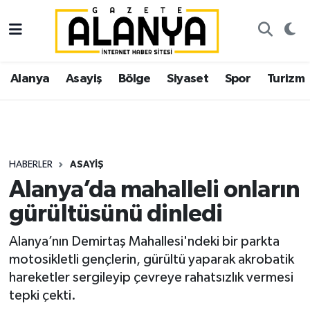
Alanya
İstanbul Nöbetçi Eczaneler
Alanya
Asayiş
Bölge
Siyaset
Spor
Turizm
Asayiş
İstanbul Hava Durumu
Bölge
İstanbul Trafik Yoğunluk Haritası
Siyaset
Süper Lig Puan Durumu ve Fikstür
HABERLER
ASAYIŞ
Alanya’da mahalleli onların
Spor
Tüm Manşetler
gürültüsünü dinledi
Turizm
Son Dakika Haberleri
Alanya’nın Demirtaş Mahallesi'ndeki bir parkta
motosikletli gençlerin, gürültü yaparak akrobatik
Ekonomi
Haber Arşivi
hareketler sergileyip çevreye rahatsızlık vermesi
tepki çekti.
Gazipaşa