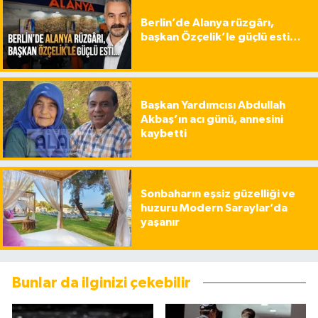
Berlin’de Alanya rüzgârı,
başkan Özçelik’le güçlü esti…
Başkan Yardımcısı Abdullah
Akbaş’ın acı günü, annesini
kaybetti
Sonbaharın eşsiz güzelliği ve
huzuru Modern Saraylar’da
yaşanır
Bunlar da ilginizi çekebilir