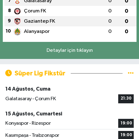
7
Galatasaray
0
0
8
Çorum FK
0
0
9
Gaziantep FK
0
0
10
Alanyaspor
0
0
Detaylar için tıklayın
Süper Lig Fikstür
14 Ağustos, Cuma
Galatasaray - Çorum FK
21:30
15 Ağustos, Cumartesi
Konyaspor - Rizespor
19:00
Kasımpaşa - Trabzonspor
19:00