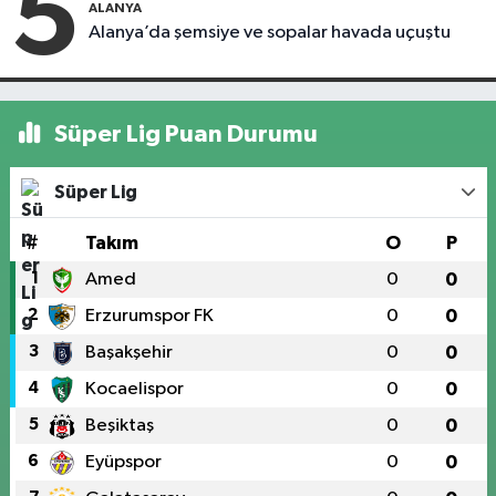
5
ALANYA
Alanya’da şemsiye ve sopalar havada uçuştu
Süper Lig Puan Durumu
Süper Lig
#
Takım
O
P
1
Amed
0
0
2
Erzurumspor FK
0
0
3
Başakşehir
0
0
4
Kocaelispor
0
0
5
Beşiktaş
0
0
6
Eyüpspor
0
0