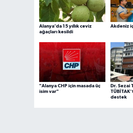
Alanya’da 15 yıllık ceviz
Akdeniz iç
ağaçları kesildi
"Alanya CHP için masada üç
Dr. Sezai 
isim var"
TÜBİTAK't
destek