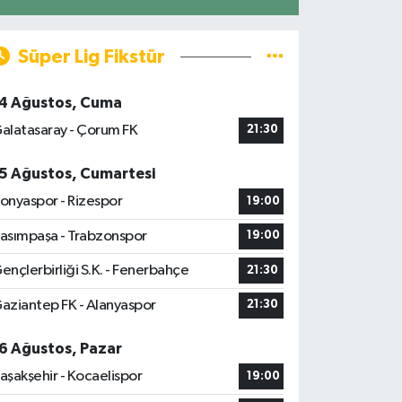
Süper Lig Fikstür
4 Ağustos, Cuma
alatasaray - Çorum FK
21:30
5 Ağustos, Cumartesi
onyaspor - Rizespor
19:00
asımpaşa - Trabzonspor
19:00
ençlerbirliği S.K. - Fenerbahçe
21:30
aziantep FK - Alanyaspor
21:30
6 Ağustos, Pazar
aşakşehir - Kocaelispor
19:00