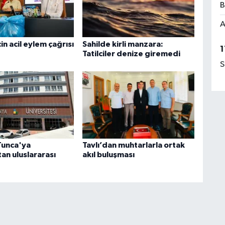
B
A
in acil eylem çağrısı
Sahilde kirli manzara:
1
Tatilciler denize giremedi
S
Tunca'ya
Tavlı’dan muhtarlarla ortak
an uluslararası
akıl buluşması