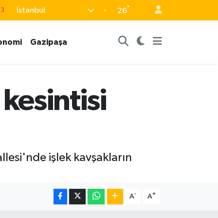
°
İstanbul
63
26
16
onomi
Gazipaşa
02
07
5
kesintisi
0
lesi'nde işlek kavşakların
-
+
A
A