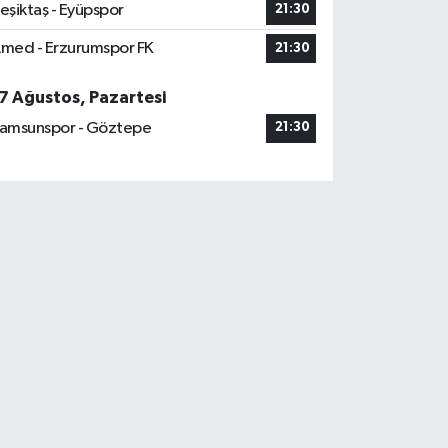
eşiktaş - Eyüpspor
21:30
med - Erzurumspor FK
21:30
7 Ağustos, Pazartesi
amsunspor - Göztepe
21:30