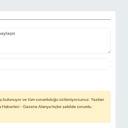
ş bulunuyor ve tüm sorumluluğu üstleniyorsunuz. Yazılan
 Haberleri - Gazete Alanya hiçbir şekilde sorumlu