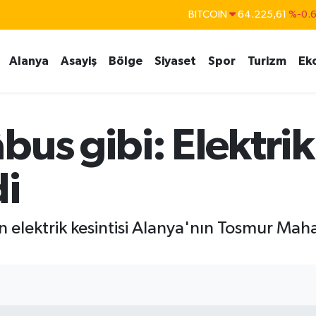
BITCOIN
64.225,61
%-0.
DOLAR
47,7143
%0.
Alanya
Asayiş
Bölge
Siyaset
Spor
Turizm
Ek
EURO
55,0317
%-0.
STERLİN
64,2463
%0.
GRAM ALTIN
6510.40
%0.4
us gibi: Elektrik 
BİST100
13.799
%7
di
elektrik kesintisi Alanya'nın Tosmur Mahal