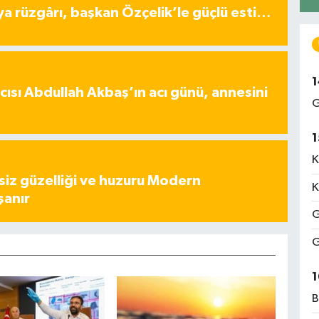
ya rüzgârı, başkan Özçelik’le güçlü esti…
1
ısı Abdullah Akbaş’ın acı günü, annesini
G
1
K
iz güzelliği ve huzuru Modern
K
şanır
G
G
1
B