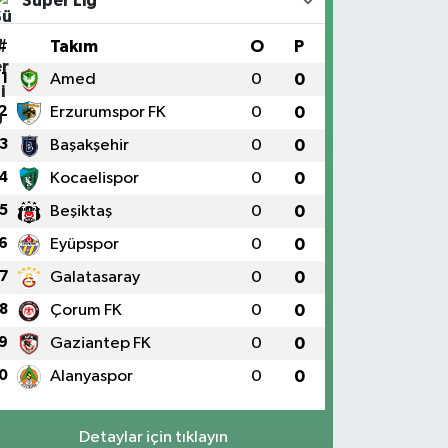
Süper Lig
#
Takım
O
P
1
Amed
0
0
2
Erzurumspor FK
0
0
3
Başakşehir
0
0
4
Kocaelispor
0
0
5
Beşiktaş
0
0
6
Eyüpspor
0
0
7
Galatasaray
0
0
8
Çorum FK
0
0
9
Gaziantep FK
0
0
0
Alanyaspor
0
0
Detaylar için tıklayın