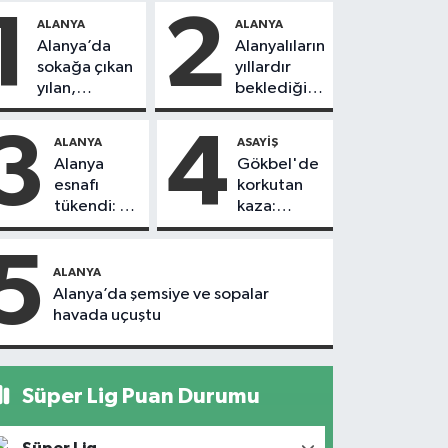
1
2
ALANYA
ALANYA
Alanya’da
Alanyalıların
sokağa çıkan
yıllardır
yılan,
beklediği
vatandaşı
yol askıdan
kovaladı
döndü
3
4
ALANYA
ASAYIŞ
Alanya
Gökbel'de
esnafı
korkutan
tükendi: 1
kaza:
ayda 150
Başkanın
dükkan
eşine
5
kapandı
motosiklet
ALANYA
çarptı
Alanya’da şemsiye ve sopalar
havada uçuştu
Süper Lig Puan Durumu