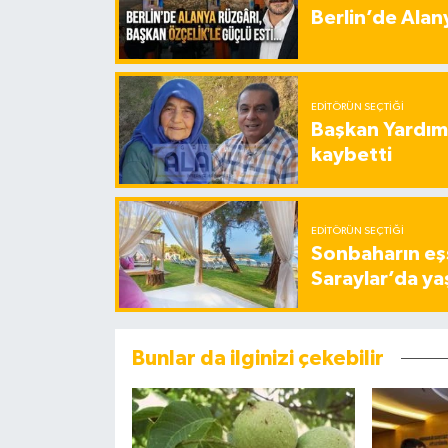
Berlin’de Alan
EDITÖRÜN SEÇTIĞI
Başkan Yardımc
kaybetti
EDITÖRÜN SEÇTIĞI
Sonbaharın eşs
Saraylar’da ya
Bunlar da ilginizi çekebilir