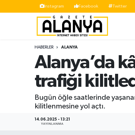
İnstagram
Facebook
Twitter
Alanya
İstanbul Nöbetçi Eczaneler
Asayiş
İstanbul Hava Durumu
HABERLER
ALANYA
Bölge
İstanbul Trafik Yoğunluk Haritası
Alanya’da kâb
Siyaset
Süper Lig Puan Durumu ve Fikstür
trafiği kilitle
Spor
Tüm Manşetler
Bugün öğle saatlerinde yaşanan 
Turizm
Son Dakika Haberleri
kilitlenmesine yol açtı.
Ekonomi
Haber Arşivi
14.06.2025 - 13:21
YAYINLANMA
Gazipaşa