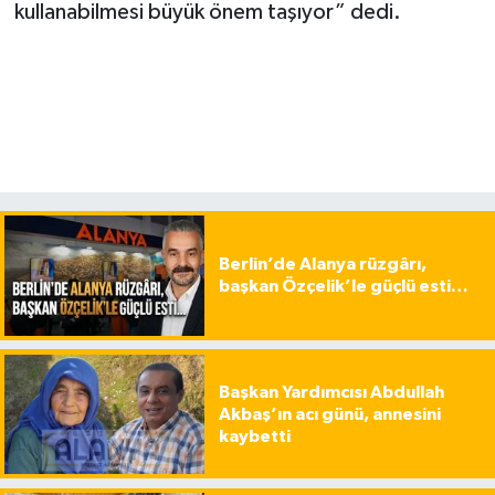
kullanabilmesi büyük önem taşıyor” dedi.
Berlin’de Alanya rüzgârı,
başkan Özçelik’le güçlü esti…
Başkan Yardımcısı Abdullah
Akbaş’ın acı günü, annesini
kaybetti