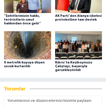
"Şehitlerimizin hakkı,
AK Parti'den Alanya iskelesi
teröristlerin umut
protokolüne tam destek
hakkından önce gelir"
6 metrelik kuyuya düşen
Kıbrıs’ta Keçiboynuzu
çocuk kurtarıldı
Çalıştayı, başarıyla
gerçekleştirildi
Yorumlar