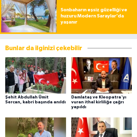
Sonbaharın eşsiz güzelliği ve
huzuru Modern Saraylar’da
yaşanır
Bunlar da ilginizi çekebilir
Şehit Abdullah Ümit
Damlataş ve Kleopatra'yı
Sercan, kabri başında anıldı
vuran ithal kirliliğe çağrı
yapıldı