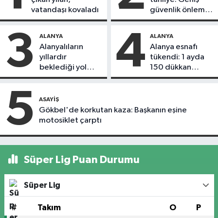
vatandaşı kovaladı
güvenlik önlemi
alındı
3
4
ALANYA
ALANYA
Alanyalıların
Alanya esnafı
yıllardır
tükendi: 1 ayda
beklediği yol
150 dükkan
askıdan döndü
kapandı
5
ASAYIŞ
Gökbel'de korkutan kaza: Başkanın eşine
motosiklet çarptı
Süper Lig Puan Durumu
Süper Lig
#
Takım
O
P