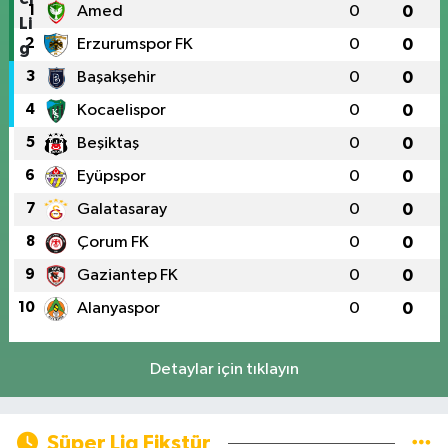
1
Amed
0
0
2
Erzurumspor FK
0
0
3
Başakşehir
0
0
4
Kocaelispor
0
0
5
Beşiktaş
0
0
6
Eyüpspor
0
0
7
Galatasaray
0
0
8
Çorum FK
0
0
9
Gaziantep FK
0
0
10
Alanyaspor
0
0
Detaylar için tıklayın
Süper Lig Fikstür