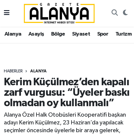
Alanya
İstanbul Nöbetçi Eczaneler
Alanya
Asayiş
Bölge
Siyaset
Spor
Turizm
Asayiş
İstanbul Hava Durumu
Bölge
İstanbul Trafik Yoğunluk Haritası
Siyaset
Süper Lig Puan Durumu ve Fikstür
HABERLER
ALANYA
Kerim Küçülmez’den kapalı
Spor
Tüm Manşetler
zarf vurgusu: “Üyeler baskı
Turizm
Son Dakika Haberleri
olmadan oy kullanmalı”
Ekonomi
Haber Arşivi
Alanya Özel Halk Otobüsleri Kooperatifi başkan
adayı Kerim Küçülmez, 23 Haziran’da yapılacak
Gazipaşa
seçimler öncesinde üyelerle bir araya gelerek,