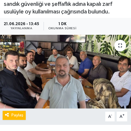
sandık güvenliği ve şeffaflık adına kapalı zarf
usulüyle oy kullanılması çağrısında bulundu.
21.06.2026 - 13:45
1 DK
YAYINLANMA
OKUNMA SÜRESI
Paylaş
-
+
A
A