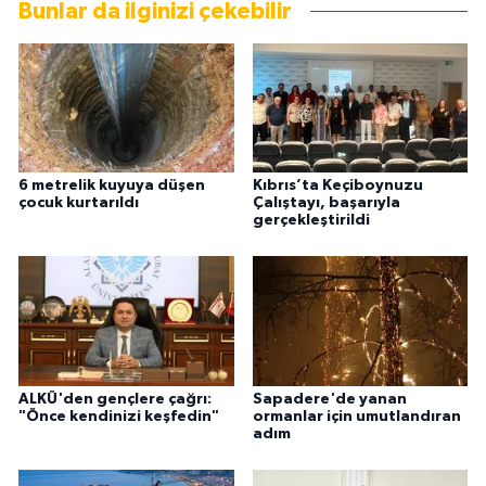
Bunlar da ilginizi çekebilir
6 metrelik kuyuya düşen
Kıbrıs’ta Keçiboynuzu
çocuk kurtarıldı
Çalıştayı, başarıyla
gerçekleştirildi
ALKÜ'den gençlere çağrı:
Sapadere'de yanan
"Önce kendinizi keşfedin"
ormanlar için umutlandıran
adım