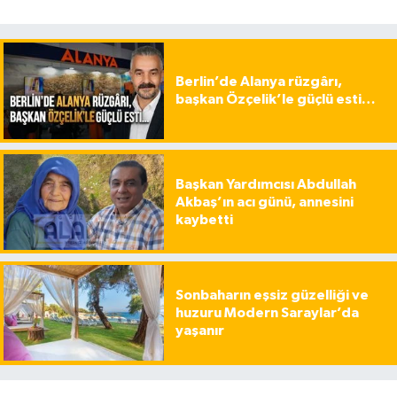
Berlin’de Alanya rüzgârı,
başkan Özçelik’le güçlü esti…
Başkan Yardımcısı Abdullah
Akbaş’ın acı günü, annesini
kaybetti
Sonbaharın eşsiz güzelliği ve
huzuru Modern Saraylar’da
yaşanır