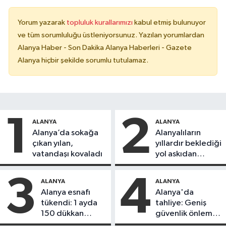
Yorum yazarak
topluluk kurallarımızı
kabul etmiş bulunuyor
ve tüm sorumluluğu üstleniyorsunuz. Yazılan yorumlardan
Alanya Haber - Son Dakika Alanya Haberleri - Gazete
Alanya hiçbir şekilde sorumlu tutulamaz.
1
2
ALANYA
ALANYA
Alanya’da sokağa
Alanyalıların
çıkan yılan,
yıllardır beklediği
vatandaşı kovaladı
yol askıdan
döndü
3
4
ALANYA
ALANYA
Alanya esnafı
Alanya'da
tükendi: 1 ayda
tahliye: Geniş
150 dükkan
güvenlik önlemi
kapandı
alındı