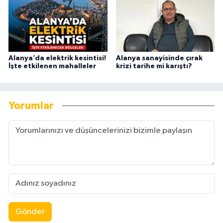
Alanya’da elektrik kesintisi!
Alanya sanayisinde çırak
İşte etkilenen mahalleler
krizi tarihe mi karıştı?
Yorumlar
Gönder