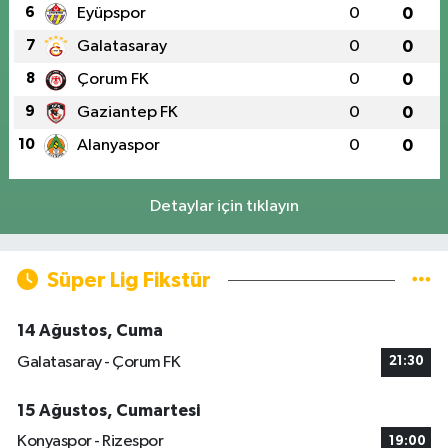
6
Eyüpspor
0
0
7
Galatasaray
0
0
8
Çorum FK
0
0
9
Gaziantep FK
0
0
10
Alanyaspor
0
0
Detaylar için tıklayın
Süper Lig Fikstür
14 Ağustos, Cuma
Galatasaray - Çorum FK
21:30
15 Ağustos, Cumartesi
Konyaspor - Rizespor
19:00