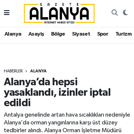
Alanya
İstanbul Nöbetçi Eczaneler
Alanya
Asayiş
Bölge
Siyaset
Spor
Turizm
Asayiş
İstanbul Hava Durumu
Bölge
İstanbul Trafik Yoğunluk Haritası
Siyaset
Süper Lig Puan Durumu ve Fikstür
HABERLER
ALANYA
Alanya’da hepsi
Spor
Tüm Manşetler
yasaklandı, izinler iptal
Turizm
Son Dakika Haberleri
edildi
Ekonomi
Haber Arşivi
Antalya genelinde artan hava sıcaklıkları nedeniyle
Alanya'da orman yangınlarına karşı üst düzey
Gazipaşa
tedbirler alındı. Alanya Orman İşletme Müdürü