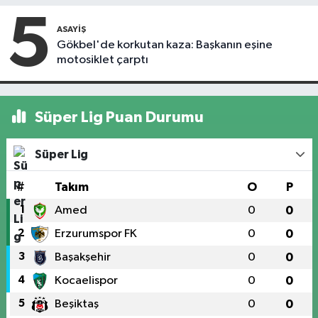
5
ASAYIŞ
Gökbel'de korkutan kaza: Başkanın eşine
motosiklet çarptı
Süper Lig Puan Durumu
Süper Lig
#
Takım
O
P
1
Amed
0
0
2
Erzurumspor FK
0
0
3
Başakşehir
0
0
4
Kocaelispor
0
0
5
Beşiktaş
0
0