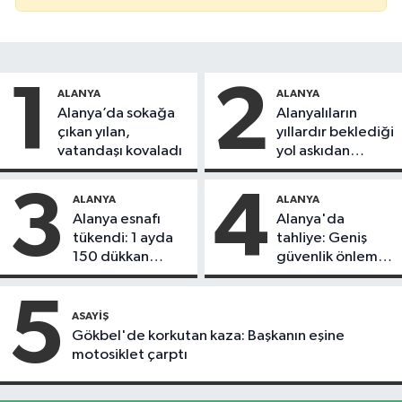
1
2
ALANYA
ALANYA
Alanya’da sokağa
Alanyalıların
çıkan yılan,
yıllardır beklediği
vatandaşı kovaladı
yol askıdan
döndü
3
4
ALANYA
ALANYA
Alanya esnafı
Alanya'da
tükendi: 1 ayda
tahliye: Geniş
150 dükkan
güvenlik önlemi
kapandı
alındı
5
ASAYIŞ
Gökbel'de korkutan kaza: Başkanın eşine
motosiklet çarptı