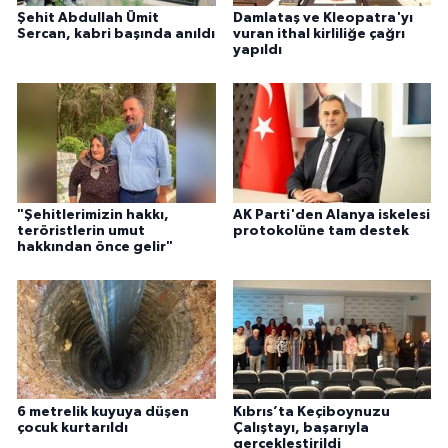
Şehit Abdullah Ümit
Damlataş ve Kleopatra'yı
Sercan, kabri başında anıldı
vuran ithal kirliliğe çağrı
yapıldı
"Şehitlerimizin hakkı,
AK Parti'den Alanya iskelesi
teröristlerin umut
protokolüne tam destek
hakkından önce gelir"
6 metrelik kuyuya düşen
Kıbrıs’ta Keçiboynuzu
çocuk kurtarıldı
Çalıştayı, başarıyla
gerçekleştirildi