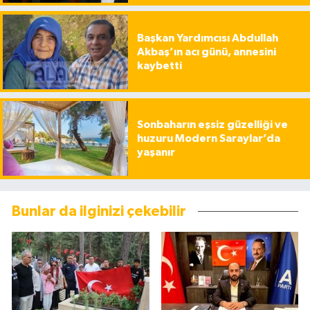
Başkan Yardımcısı Abdullah
Akbaş’ın acı günü, annesini
kaybetti
Sonbaharın eşsiz güzelliği ve
huzuru Modern Saraylar’da
yaşanır
Bunlar da ilginizi çekebilir