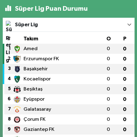
Süper Lig Puan Durumu
Süper Lig
#
Takım
O
P
1
Amed
0
0
2
Erzurumspor FK
0
0
3
Başakşehir
0
0
4
Kocaelispor
0
0
5
Beşiktaş
0
0
6
Eyüpspor
0
0
7
Galatasaray
0
0
8
Çorum FK
0
0
9
Gaziantep FK
0
0