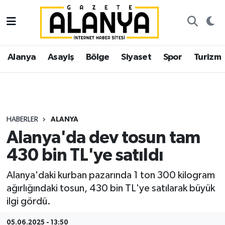
Alanya
İstanbul Nöbetçi Eczaneler
Alanya
Asayiş
Bölge
Siyaset
Spor
Turizm
Asayiş
İstanbul Hava Durumu
Bölge
İstanbul Trafik Yoğunluk Haritası
Siyaset
Süper Lig Puan Durumu ve Fikstür
HABERLER
ALANYA
Alanya'da dev tosun tam
Spor
Tüm Manşetler
430 bin TL'ye satıldı
Turizm
Son Dakika Haberleri
Alanya'daki kurban pazarında 1 ton 300 kilogram
ağırlığındaki tosun, 430 bin TL'ye satılarak büyük
Ekonomi
Haber Arşivi
ilgi gördü.
Gazipaşa
05.06.2025 - 13:50