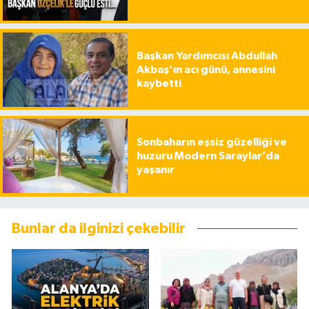
Başkan Yardımcısı Abdullah
Akbaş’ın acı günü, annesini
kaybetti
Sonbaharın eşsiz güzelliği ve
huzuru Modern Saraylar’da
yaşanır
Bunlar da ilginizi çekebilir