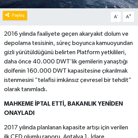
Paylaş
-
+
A
A
2016 yılında faaliyete geçen akaryakıt dolum ve
depolama tesisinin, süreç boyunca kamuoyundan
gizli yürütüldüğünü belirten Platform yetkilileri,
daha önce 40.000 DWT’lik gemilerin yanaştığı
dolfenin 160.000 DWT kapasitesine çıkarılmak
istenmesini “telafisi imkânsız çevresel bir tehdit”
olarak tanımladı.
MAHKEME İPTAL ETTİ, BAKANLIK YENİDEN
ONAYLADI
2017 yılında planlanan kapasite artışı için verilen
ilk ÇED olumlu raporu, Antalya 1. İdare