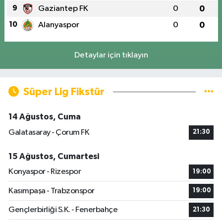
9
Gaziantep FK
0
0
10
Alanyaspor
0
0
Detaylar için tıklayın
Süper Lig Fikstür
14 Ağustos, Cuma
Galatasaray - Çorum FK
21:30
15 Ağustos, Cumartesi
Konyaspor - Rizespor
19:00
Kasımpaşa - Trabzonspor
19:00
Gençlerbirliği S.K. - Fenerbahçe
21:30