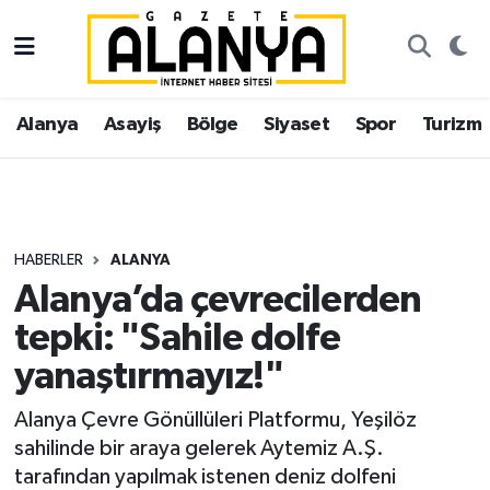
Alanya
İstanbul Nöbetçi Eczaneler
Alanya
Asayiş
Bölge
Siyaset
Spor
Turizm
Asayiş
İstanbul Hava Durumu
Bölge
İstanbul Trafik Yoğunluk Haritası
Siyaset
Süper Lig Puan Durumu ve Fikstür
HABERLER
ALANYA
Alanya’da çevrecilerden
Spor
Tüm Manşetler
tepki: "Sahile dolfe
Turizm
Son Dakika Haberleri
yanaştırmayız!"
Ekonomi
Haber Arşivi
Alanya Çevre Gönüllüleri Platformu, Yeşilöz
sahilinde bir araya gelerek Aytemiz A.Ş.
Gazipaşa
tarafından yapılmak istenen deniz dolfeni