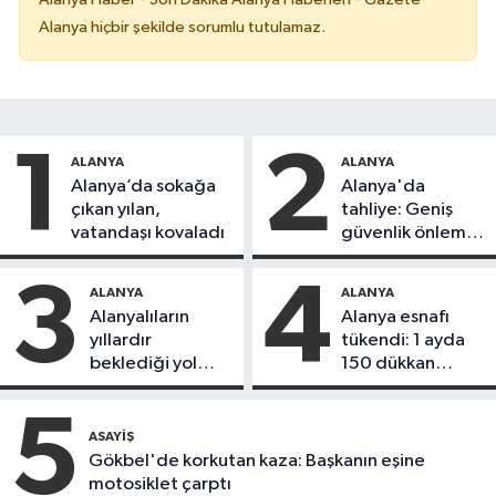
Alanya hiçbir şekilde sorumlu tutulamaz.
1
2
ALANYA
ALANYA
Alanya’da sokağa
Alanya'da
çıkan yılan,
tahliye: Geniş
vatandaşı kovaladı
güvenlik önlemi
alındı
3
4
ALANYA
ALANYA
Alanyalıların
Alanya esnafı
yıllardır
tükendi: 1 ayda
beklediği yol
150 dükkan
askıdan döndü
kapandı
5
ASAYIŞ
Gökbel'de korkutan kaza: Başkanın eşine
motosiklet çarptı