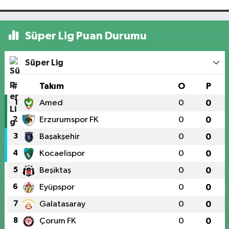
Süper Lig Puan Durumu
Süper Lig
#
Takım
O
P
1
Amed
0
0
2
Erzurumspor FK
0
0
3
Başakşehir
0
0
4
Kocaelispor
0
0
5
Beşiktaş
0
0
6
Eyüpspor
0
0
7
Galatasaray
0
0
8
Çorum FK
0
0