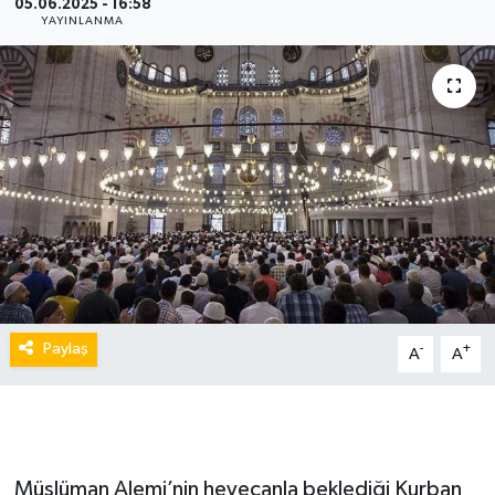
05.06.2025 - 16:58
YAYINLANMA
Paylaş
-
+
A
A
Müslüman Alemi’nin heyecanla beklediği Kurban