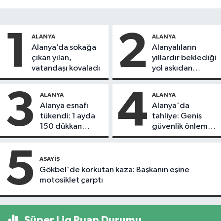
1
2
ALANYA
ALANYA
Alanya’da sokağa
Alanyalıların
çıkan yılan,
yıllardır beklediği
vatandaşı kovaladı
yol askıdan
döndü
3
4
ALANYA
ALANYA
Alanya esnafı
Alanya'da
tükendi: 1 ayda
tahliye: Geniş
150 dükkan
güvenlik önlemi
kapandı
alındı
5
ASAYIŞ
Gökbel'de korkutan kaza: Başkanın eşine
motosiklet çarptı
Süper Lig Puan Durumu