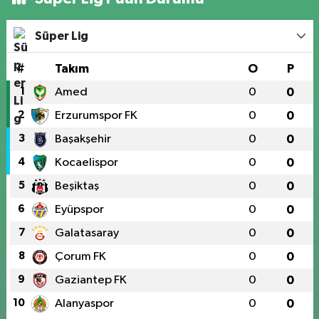
Süper Lig
#
Takım
O
P
1
Amed
0
0
2
Erzurumspor FK
0
0
3
Başakşehir
0
0
4
Kocaelispor
0
0
5
Beşiktaş
0
0
6
Eyüpspor
0
0
7
Galatasaray
0
0
8
Çorum FK
0
0
9
Gaziantep FK
0
0
10
Alanyaspor
0
0