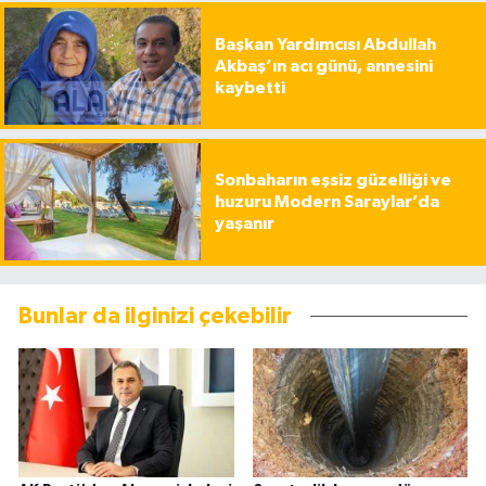
Başkan Yardımcısı Abdullah
Akbaş’ın acı günü, annesini
kaybetti
Sonbaharın eşsiz güzelliği ve
huzuru Modern Saraylar’da
yaşanır
Bunlar da ilginizi çekebilir