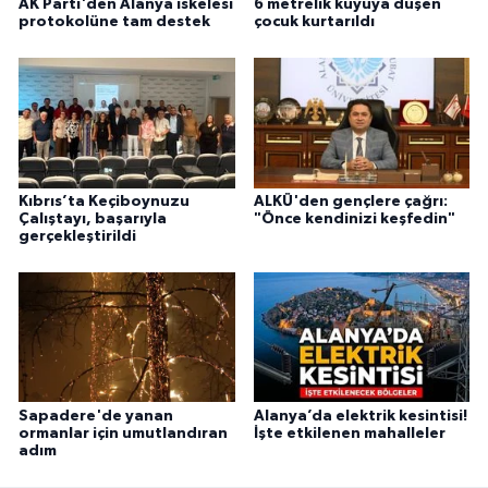
AK Parti'den Alanya iskelesi
6 metrelik kuyuya düşen
protokolüne tam destek
çocuk kurtarıldı
Kıbrıs’ta Keçiboynuzu
ALKÜ'den gençlere çağrı:
Çalıştayı, başarıyla
"Önce kendinizi keşfedin"
gerçekleştirildi
Sapadere'de yanan
Alanya’da elektrik kesintisi!
ormanlar için umutlandıran
İşte etkilenen mahalleler
adım