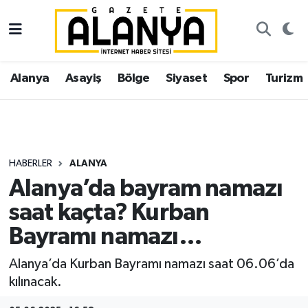
Alanya
İstanbul Nöbetçi Eczaneler
Alanya
Asayiş
Bölge
Siyaset
Spor
Turizm
Asayiş
İstanbul Hava Durumu
Bölge
İstanbul Trafik Yoğunluk Haritası
Siyaset
Süper Lig Puan Durumu ve Fikstür
HABERLER
ALANYA
Alanya’da bayram namazı
Spor
Tüm Manşetler
saat kaçta? Kurban
Turizm
Son Dakika Haberleri
Bayramı namazı…
Ekonomi
Haber Arşivi
Alanya’da Kurban Bayramı namazı saat 06.06’da
kılınacak.
Gazipaşa