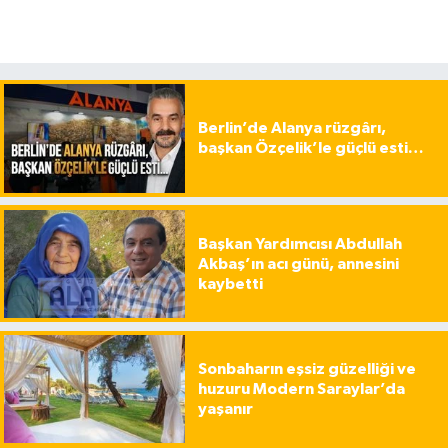
Berlin’de Alanya rüzgârı,
başkan Özçelik’le güçlü esti…
Başkan Yardımcısı Abdullah
Akbaş’ın acı günü, annesini
kaybetti
Sonbaharın eşsiz güzelliği ve
huzuru Modern Saraylar’da
yaşanır