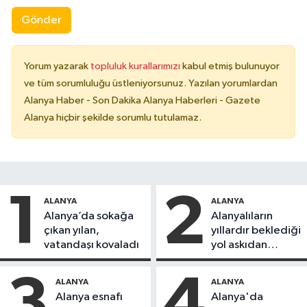
Gönder
Yorum yazarak
topluluk kurallarımızı
kabul etmiş bulunuyor
ve tüm sorumluluğu üstleniyorsunuz. Yazılan yorumlardan
Alanya Haber - Son Dakika Alanya Haberleri - Gazete
Alanya hiçbir şekilde sorumlu tutulamaz.
1
2
ALANYA
ALANYA
Alanya’da sokağa
Alanyalıların
çıkan yılan,
yıllardır beklediği
vatandaşı kovaladı
yol askıdan
döndü
3
4
ALANYA
ALANYA
Alanya esnafı
Alanya'da