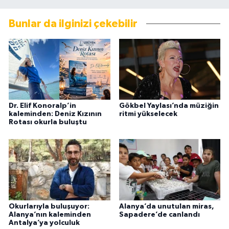
Bunlar da ilginizi çekebilir
Dr. Elif Konoralp’in
Gökbel Yaylası’nda müziğin
kaleminden: Deniz Kızının
ritmi yükselecek
Rotası okurla buluştu
Okurlarıyla buluşuyor:
Alanya’da unutulan miras,
Alanya’nın kaleminden
Sapadere’de canlandı
Antalya’ya yolculuk