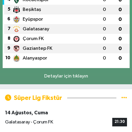
5
Beşiktaş
0
0
6
Eyüpspor
0
0
7
Galatasaray
0
0
8
Çorum FK
0
0
9
Gaziantep FK
0
0
10
Alanyaspor
0
0
Detaylar için tıklayın
Süper Lig Fikstür
14 Ağustos, Cuma
Galatasaray - Çorum FK
21:30