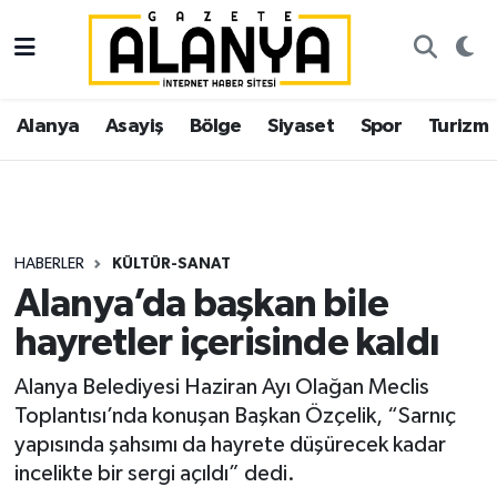
Alanya
İstanbul Nöbetçi Eczaneler
Alanya
Asayiş
Bölge
Siyaset
Spor
Turizm
Asayiş
İstanbul Hava Durumu
Bölge
İstanbul Trafik Yoğunluk Haritası
Siyaset
Süper Lig Puan Durumu ve Fikstür
HABERLER
KÜLTÜR-SANAT
Alanya’da başkan bile
Spor
Tüm Manşetler
hayretler içerisinde kaldı
Turizm
Son Dakika Haberleri
Alanya Belediyesi Haziran Ayı Olağan Meclis
Toplantısı’nda konuşan Başkan Özçelik, “Sarnıç
Ekonomi
Haber Arşivi
yapısında şahsımı da hayrete düşürecek kadar
incelikte bir sergi açıldı” dedi.
Gazipaşa