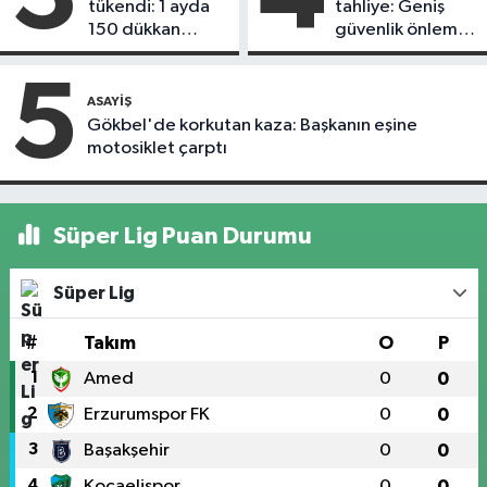
tükendi: 1 ayda
tahliye: Geniş
150 dükkan
güvenlik önlemi
kapandı
alındı
5
ASAYIŞ
Gökbel'de korkutan kaza: Başkanın eşine
motosiklet çarptı
Süper Lig Puan Durumu
Süper Lig
#
Takım
O
P
1
Amed
0
0
2
Erzurumspor FK
0
0
3
Başakşehir
0
0
4
Kocaelispor
0
0