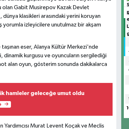
u olan Gabit Musirepov Kazak Devlet
dünya klasikleri arasındaki yerini koruyan
 yorumla izleyicilere unutulmaz bir akşam
 taşınan eser, Alanya Kültür Merkezi'nde
i, dinamik kurgusu ve oyuncuların sergilediği
not alan oyun, gösterim sonunda dakikalarca
ik hamleler geleceğe umut oldu
e
1
n Yardımcısı Murat Levent Koçak ve Meclis