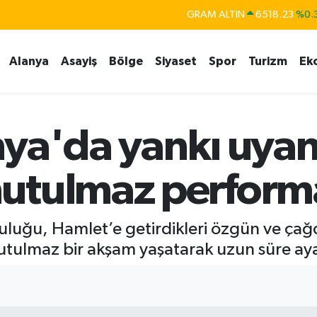
GRAM ALTIN
6518.23
%0.
BİST100
13.703
Alanya
Asayiş
Bölge
Siyaset
Spor
Turizm
Ek
BITCOIN
64.475,47
%0.
DOLAR
47,5986
%0.
EURO
55,0700
%0
ya'da yankı uyan
STERLİN
64,2438
%0.
utulmaz perform
pluluğu, Hamlet’e getirdikleri özgün ve ça
tulmaz bir akşam yaşatarak uzun süre ayak