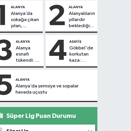
1
2
ALANYA
ALANYA
Alanya’da
Alanyalıların
sokağa çıkan
yıllardır
yılan,
beklediği
vatandaşı
yol askıdan
kovaladı
döndü
3
4
ALANYA
ASAYIŞ
Alanya
Gökbel'de
esnafı
korkutan
tükendi: 1
kaza:
ayda 150
Başkanın
dükkan
eşine
5
kapandı
motosiklet
ALANYA
çarptı
Alanya’da şemsiye ve sopalar
havada uçuştu
Süper Lig Puan Durumu