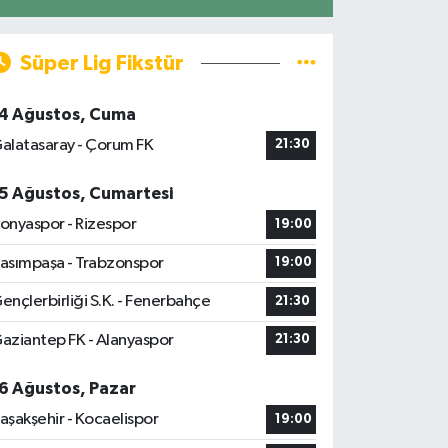
Süper Lig Fikstür
4 Ağustos, Cuma
alatasaray - Çorum FK
21:30
5 Ağustos, Cumartesi
onyaspor - Rizespor
19:00
asımpaşa - Trabzonspor
19:00
ençlerbirliği S.K. - Fenerbahçe
21:30
aziantep FK - Alanyaspor
21:30
6 Ağustos, Pazar
aşakşehir - Kocaelispor
19:00