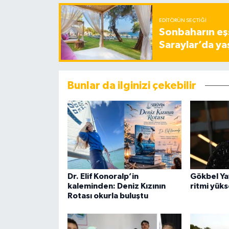
EDITÖRÜN SEÇTIĞI
Sonbaharın eşs
Saraylar’da ya
Bunlar da ilginizi çekebilir
Dr. Elif Konoralp’in
Gökbel Ya
kaleminden: Deniz Kızının
ritmi yük
Rotası okurla buluştu