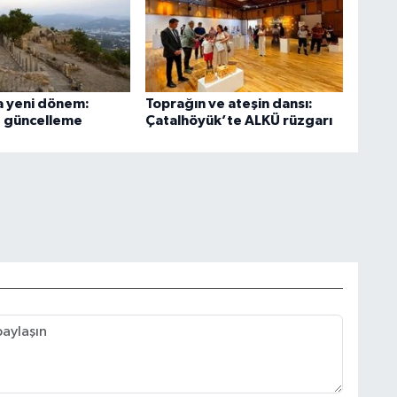
 yeni dönem:
Toprağın ve ateşin dansı:
e güncelleme
Çatalhöyük’te ALKÜ rüzgarı