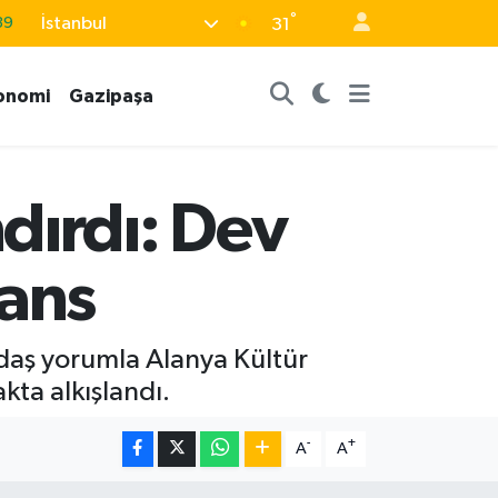
°
İstanbul
39
31
%0
onomi
Gazipaşa
66
06
.1
dırdı: Dev
21
ans
ğdaş yorumla Alanya Kültür
ta alkışlandı.
-
+
A
A