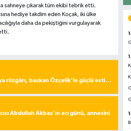
sahneye çıkarak tüm ekibi tebrik etti.
sına hediye takdim eden Koçak, iki ülke
racılığıyla daha da pekiştiğini vurgulayarak
tti.
1
G
1
K
K
ya rüzgârı, başkan Özçelik’le güçlü esti…
G
G
ısı Abdullah Akbaş’ın acı günü, annesini
1
B