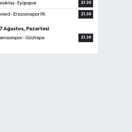
eşiktaş - Eyüpspor
21:30
med - Erzurumspor FK
21:30
7 Ağustos, Pazartesi
amsunspor - Göztepe
21:30