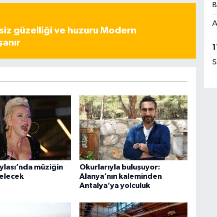
B
A
iz güzelliği ve huzuru Modern
şanır
1
S
ylası’nda müziğin
Okurlarıyla buluşuyor:
selecek
Alanya’nın kaleminden
Antalya’ya yolculuk