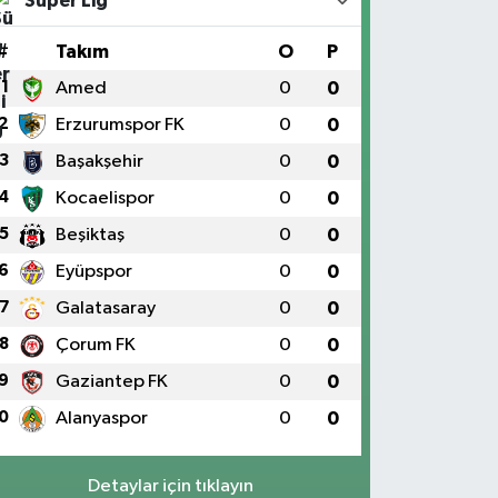
Süper Lig
#
Takım
O
P
1
Amed
0
0
2
Erzurumspor FK
0
0
3
Başakşehir
0
0
4
Kocaelispor
0
0
5
Beşiktaş
0
0
6
Eyüpspor
0
0
7
Galatasaray
0
0
8
Çorum FK
0
0
9
Gaziantep FK
0
0
0
Alanyaspor
0
0
Detaylar için tıklayın