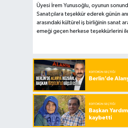
Üyesi İrem Yunusoğlu, oyunun sonunda 
Sanatçılara teşekkür ederek günün anı
arasındaki kültürel iş birliğinin sanat a
emeği geçen herkese teşekkürlerini ile
EDITÖRÜN SEÇTIĞI
Berlin’de Alan
EDITÖRÜN SEÇTIĞI
Başkan Yardımc
kaybetti