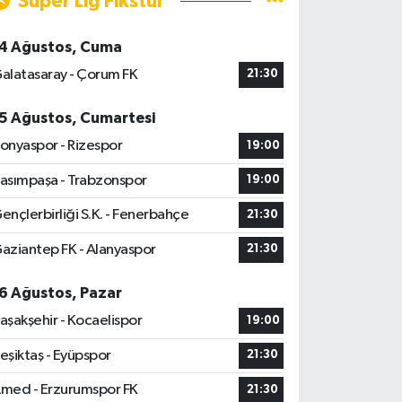
Süper Lig Fikstür
4 Ağustos, Cuma
alatasaray - Çorum FK
21:30
5 Ağustos, Cumartesi
onyaspor - Rizespor
19:00
asımpaşa - Trabzonspor
19:00
ençlerbirliği S.K. - Fenerbahçe
21:30
aziantep FK - Alanyaspor
21:30
6 Ağustos, Pazar
aşakşehir - Kocaelispor
19:00
eşiktaş - Eyüpspor
21:30
med - Erzurumspor FK
21:30