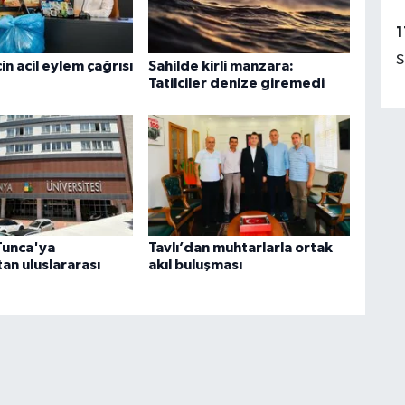
1
S
in acil eylem çağrısı
Sahilde kirli manzara:
Tatilciler denize giremedi
Tunca'ya
Tavlı’dan muhtarlarla ortak
an uluslararası
akıl buluşması