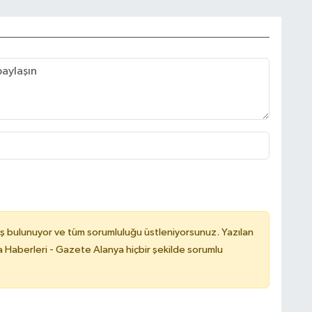
ş bulunuyor ve tüm sorumluluğu üstleniyorsunuz. Yazılan
 Haberleri - Gazete Alanya hiçbir şekilde sorumlu