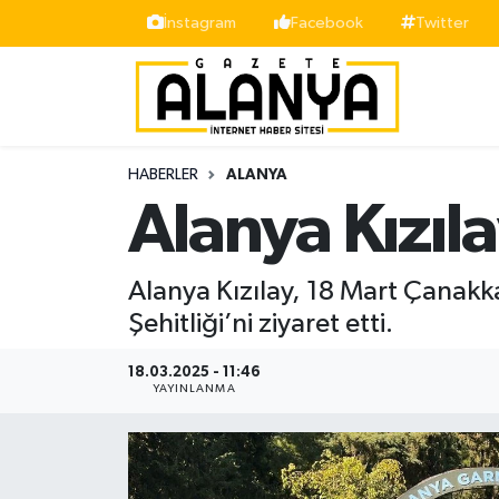
İnstagram
Facebook
Twitter
Alanya
İstanbul Nöbetçi Eczaneler
Asayiş
İstanbul Hava Durumu
HABERLER
ALANYA
Bölge
İstanbul Trafik Yoğunluk Haritası
Alanya Kızıla
Siyaset
Süper Lig Puan Durumu ve Fikstür
Alanya Kızılay, 18 Mart Çanak
Spor
Tüm Manşetler
Şehitliği’ni ziyaret etti.
Turizm
Son Dakika Haberleri
18.03.2025 - 11:46
YAYINLANMA
Ekonomi
Haber Arşivi
Gazipaşa