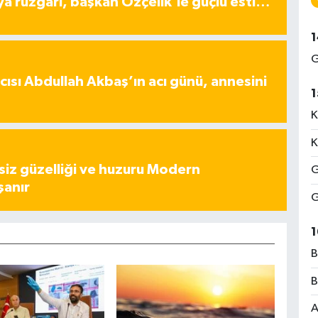
ya rüzgârı, başkan Özçelik’le güçlü esti…
1
G
ısı Abdullah Akbaş’ın acı günü, annesini
1
K
K
iz güzelliği ve huzuru Modern
G
şanır
G
1
B
B
A