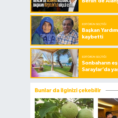
Berlin’de Alan
EDITÖRÜN SEÇTIĞI
Başkan Yardımc
kaybetti
EDITÖRÜN SEÇTIĞI
Sonbaharın eşs
Saraylar’da ya
Bunlar da ilginizi çekebilir