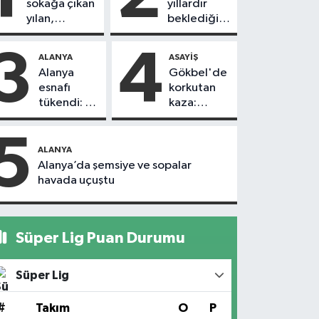
sokağa çıkan
yıllardır
yılan,
beklediği
vatandaşı
yol askıdan
kovaladı
döndü
3
4
ALANYA
ASAYIŞ
Alanya
Gökbel'de
esnafı
korkutan
tükendi: 1
kaza:
ayda 150
Başkanın
dükkan
eşine
5
kapandı
motosiklet
ALANYA
çarptı
Alanya’da şemsiye ve sopalar
havada uçuştu
Süper Lig Puan Durumu
Süper Lig
#
Takım
O
P