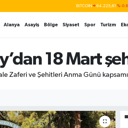
BITCOIN
64.225,61
%-0.
DOLAR
47,7143
%0.
Alanya
Asayiş
Bölge
Siyaset
Spor
Turizm
Ek
EURO
55,0317
%-0.
STERLİN
64,2463
%0.
GRAM ALTIN
6510.40
%0.4
y’dan 18 Mart şehi
BİST100
13.799
%7
kale Zaferi ve Şehitleri Anma Günü kapsa