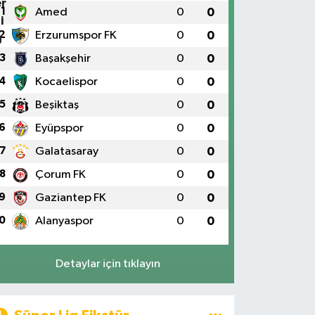
1
Amed
0
0
2
Erzurumspor FK
0
0
3
Başakşehir
0
0
4
Kocaelispor
0
0
5
Beşiktaş
0
0
6
Eyüpspor
0
0
7
Galatasaray
0
0
8
Çorum FK
0
0
9
Gaziantep FK
0
0
0
Alanyaspor
0
0
Detaylar için tıklayın