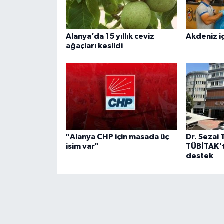
Alanya’da 15 yıllık ceviz
Akdeniz iç
ağaçları kesildi
"Alanya CHP için masada üç
Dr. Sezai 
isim var"
TÜBİTAK't
destek