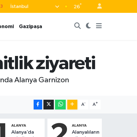
°
İstanbul
63
26
16
onomi
Gazipaşa
02
07
5
tlik ziyareti
0
mında Alanya Garnizon
-
+
A
A
1
2
ALANYA
ALANYA
Alanya’da
Alanyalıların