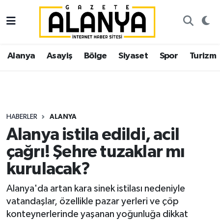
Alanya
İstanbul Nöbetçi Eczaneler
Alanya
Asayiş
Bölge
Siyaset
Spor
Turizm
Asayiş
İstanbul Hava Durumu
Bölge
İstanbul Trafik Yoğunluk Haritası
Siyaset
Süper Lig Puan Durumu ve Fikstür
HABERLER
ALANYA
Alanya istila edildi, acil
Spor
Tüm Manşetler
çağrı! Şehre tuzaklar mı
Turizm
Son Dakika Haberleri
kurulacak?
Ekonomi
Haber Arşivi
Alanya'da artan kara sinek istilası nedeniyle
vatandaşlar, özellikle pazar yerleri ve çöp
Gazipaşa
konteynerlerinde yaşanan yoğunluğa dikkat