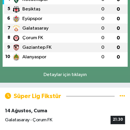
5
Beşiktaş
0
0
6
Eyüpspor
0
0
7
Galatasaray
0
0
8
Çorum FK
0
0
9
Gaziantep FK
0
0
10
Alanyaspor
0
0
Detaylar için tıklayın
Süper Lig Fikstür
14 Ağustos, Cuma
Galatasaray - Çorum FK
21:30