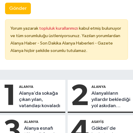
Gönder
Yorum yazarak
topluluk kurallarımızı
kabul etmiş bulunuyor
ve tüm sorumluluğu üstleniyorsunuz. Yazılan yorumlardan
Alanya Haber - Son Dakika Alanya Haberleri - Gazete
Alanya hiçbir şekilde sorumlu tutulamaz.
1
2
ALANYA
ALANYA
Alanya’da sokağa
Alanyalıların
çıkan yılan,
yıllardır beklediği
vatandaşı kovaladı
yol askıdan
döndü
3
4
ALANYA
ASAYIŞ
Alanya esnafı
Gökbel'de