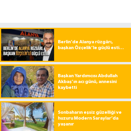
Berlin’de Alanya rüzgârı,
başkan Özçelik’le güçlü esti…
Başkan Yardımcısı Abdullah
Akbaş’ın acı günü, annesini
kaybetti
Sonbaharın eşsiz güzelliği ve
huzuru Modern Saraylar’da
yaşanır