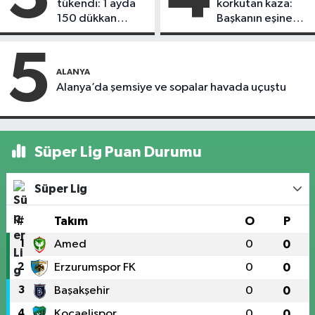
tükendi: 1 ayda
korkutan kaza:
150 dükkan
Başkanın eşine
kapandı
motosiklet çarptı
5
ALANYA
Alanya’da şemsiye ve sopalar havada uçuştu
Süper Lig Puan Durumu
Süper Lig
#
Takım
O
P
1
Amed
0
0
2
Erzurumspor FK
0
0
3
Başakşehir
0
0
4
Kocaelispor
0
0