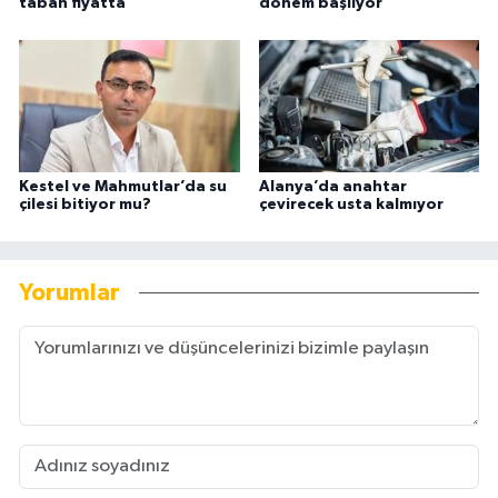
taban fiyatta
dönem başlıyor
Kestel ve Mahmutlar’da su
Alanya’da anahtar
çilesi bitiyor mu?
çevirecek usta kalmıyor
Yorumlar