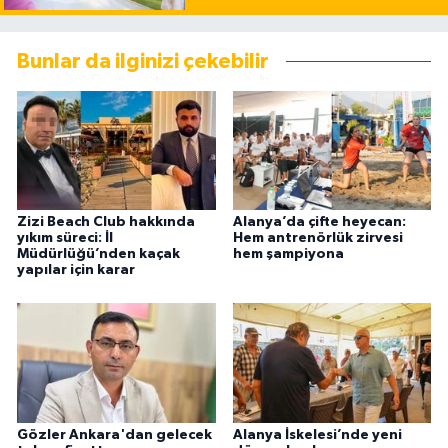
Bunlar da ilginizi çekebilir
Zizi Beach Club hakkında
Alanya’da çifte heyecan:
yıkım süreci: İl
Hem antrenörlük zirvesi
Müdürlüğü’nden kaçak
hem şampiyona
yapılar için karar
Gözler Ankara'dan gelecek
Alanya İskelesi’nde yeni