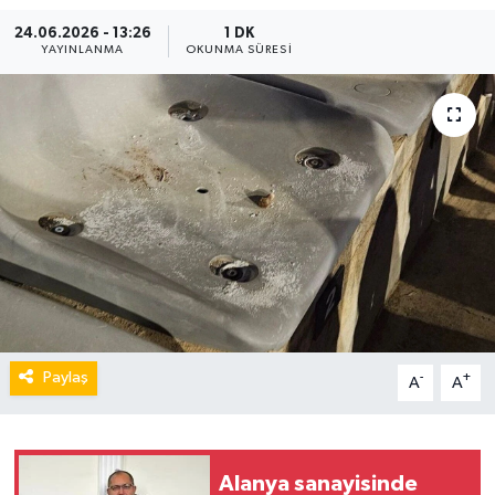
24.06.2026 - 13:26
1 DK
YAYINLANMA
OKUNMA SÜRESI
Paylaş
-
+
A
A
Alanya sanayisinde