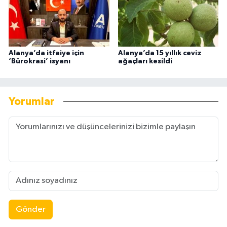
Alanya’da itfaiye için
Alanya’da 15 yıllık ceviz
‘Bürokrasi’ isyanı
ağaçları kesildi
Yorumlar
Gönder