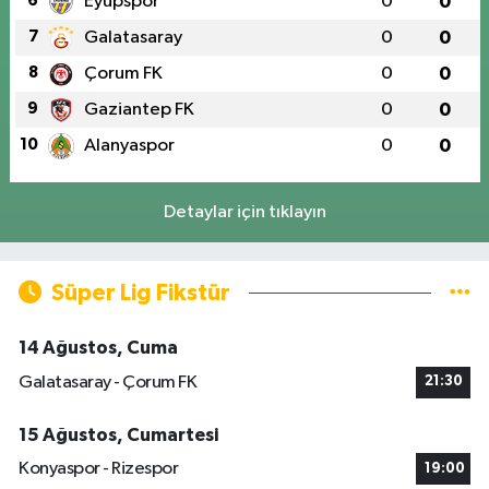
6
Eyüpspor
0
0
7
Galatasaray
0
0
8
Çorum FK
0
0
9
Gaziantep FK
0
0
10
Alanyaspor
0
0
Detaylar için tıklayın
Süper Lig Fikstür
14 Ağustos, Cuma
Galatasaray - Çorum FK
21:30
15 Ağustos, Cumartesi
Konyaspor - Rizespor
19:00