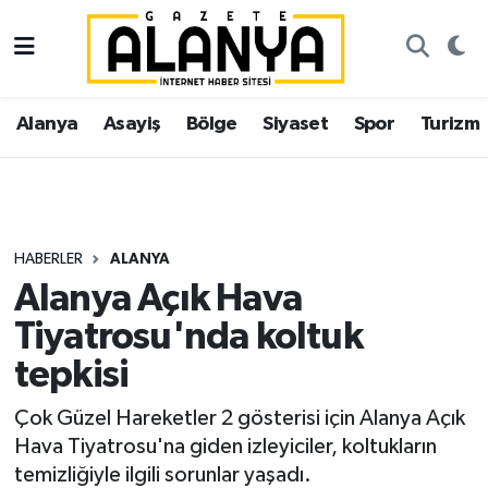
Alanya
İstanbul Nöbetçi Eczaneler
Alanya
Asayiş
Bölge
Siyaset
Spor
Turizm
Asayiş
İstanbul Hava Durumu
Bölge
İstanbul Trafik Yoğunluk Haritası
Siyaset
Süper Lig Puan Durumu ve Fikstür
HABERLER
ALANYA
Alanya Açık Hava
Spor
Tüm Manşetler
Tiyatrosu'nda koltuk
Turizm
Son Dakika Haberleri
tepkisi
Ekonomi
Haber Arşivi
Çok Güzel Hareketler 2 gösterisi için Alanya Açık
Hava Tiyatrosu'na giden izleyiciler, koltukların
Gazipaşa
temizliğiyle ilgili sorunlar yaşadı.