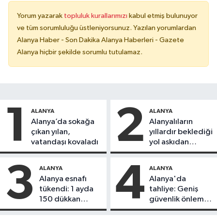
Yorum yazarak
topluluk kurallarımızı
kabul etmiş bulunuyor
ve tüm sorumluluğu üstleniyorsunuz. Yazılan yorumlardan
Alanya Haber - Son Dakika Alanya Haberleri - Gazete
Alanya hiçbir şekilde sorumlu tutulamaz.
1
2
ALANYA
ALANYA
Alanya’da sokağa
Alanyalıların
çıkan yılan,
yıllardır beklediği
vatandaşı kovaladı
yol askıdan
döndü
3
4
ALANYA
ALANYA
Alanya esnafı
Alanya'da
tükendi: 1 ayda
tahliye: Geniş
150 dükkan
güvenlik önlemi
kapandı
alındı