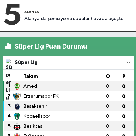
5
ALANYA
Alanya’da şemsiye ve sopalar havada uçuştu
Süper Lig Puan Durumu
Süper Lig
#
Takım
O
P
1
Amed
0
0
2
Erzurumspor FK
0
0
3
Başakşehir
0
0
4
Kocaelispor
0
0
5
Beşiktaş
0
0