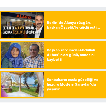
Berlin’de Alanya rüzgârı,
başkan Özçelik’le güçlü esti…
Başkan Yardımcısı Abdullah
Akbaş’ın acı günü, annesini
kaybetti
Sonbaharın eşsiz güzelliği ve
huzuru Modern Saraylar’da
yaşanır