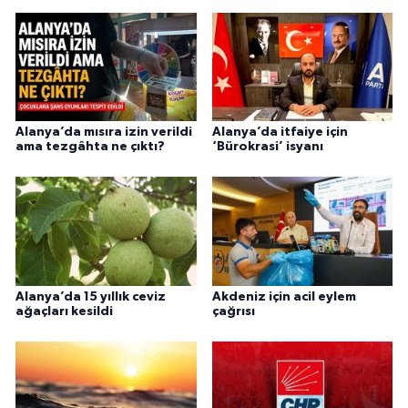
Alanya’da mısıra izin verildi
Alanya’da itfaiye için
ama tezgâhta ne çıktı?
‘Bürokrasi’ isyanı
Alanya’da 15 yıllık ceviz
Akdeniz için acil eylem
ağaçları kesildi
çağrısı