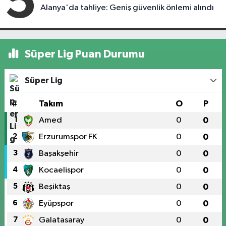
5
Alanya'da tahliye: Geniş güvenlik önlemi alındı
Süper Lig Puan Durumu
Süper Lig
#
Takım
O
P
1
Amed
0
0
2
Erzurumspor FK
0
0
3
Başakşehir
0
0
4
Kocaelispor
0
0
5
Beşiktaş
0
0
6
Eyüpspor
0
0
7
Galatasaray
0
0