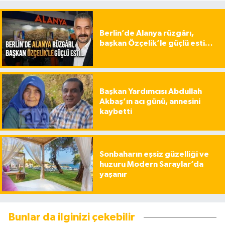
Berlin’de Alanya rüzgârı,
başkan Özçelik’le güçlü esti…
Başkan Yardımcısı Abdullah
Akbaş’ın acı günü, annesini
kaybetti
Sonbaharın eşsiz güzelliği ve
huzuru Modern Saraylar’da
yaşanır
Bunlar da ilginizi çekebilir