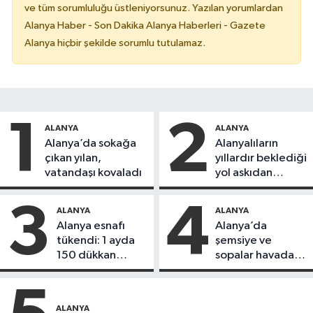
ve tüm sorumluluğu üstleniyorsunuz. Yazılan yorumlardan
Alanya Haber - Son Dakika Alanya Haberleri - Gazete
Alanya hiçbir şekilde sorumlu tutulamaz.
1
2
ALANYA
ALANYA
Alanya’da sokağa
Alanyalıların
çıkan yılan,
yıllardır beklediği
vatandaşı kovaladı
yol askıdan
döndü
3
4
ALANYA
ALANYA
Alanya esnafı
Alanya’da
tükendi: 1 ayda
şemsiye ve
150 dükkan
sopalar havada
kapandı
uçuştu
ALANYA