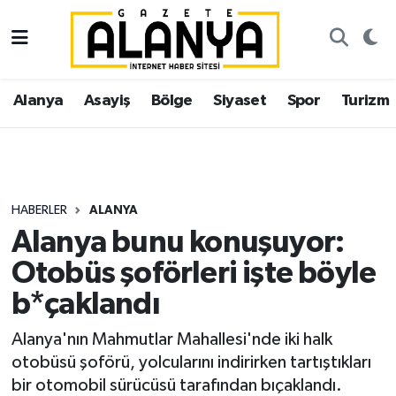
Alanya
İstanbul Nöbetçi Eczaneler
Alanya
Asayiş
Bölge
Siyaset
Spor
Turizm
Asayiş
İstanbul Hava Durumu
Bölge
İstanbul Trafik Yoğunluk Haritası
Siyaset
Süper Lig Puan Durumu ve Fikstür
HABERLER
ALANYA
Alanya bunu konuşuyor:
Spor
Tüm Manşetler
Otobüs şoförleri işte böyle
Turizm
Son Dakika Haberleri
b*çaklandı
Ekonomi
Haber Arşivi
Alanya'nın Mahmutlar Mahallesi'nde iki halk
otobüsü şoförü, yolcularını indirirken tartıştıkları
Gazipaşa
bir otomobil sürücüsü tarafından bıçaklandı.