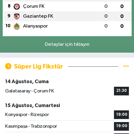
8
Çorum FK
0
0
9
Gaziantep FK
0
0
10
Alanyaspor
0
0
Detaylar için tıklayın
Süper Lig Fikstür
14 Ağustos, Cuma
Galatasaray - Çorum FK
21:30
15 Ağustos, Cumartesi
Konyaspor - Rizespor
19:00
Kasımpaşa - Trabzonspor
19:00