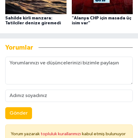
Sahilde kirli manzara:
"Alanya CHP için masada üç
Tatilciler denize giremedi
isim var"
Yorumlar
Gönder
Yorum yazarak
topluluk kurallarımızı
kabul etmiş bulunuyor