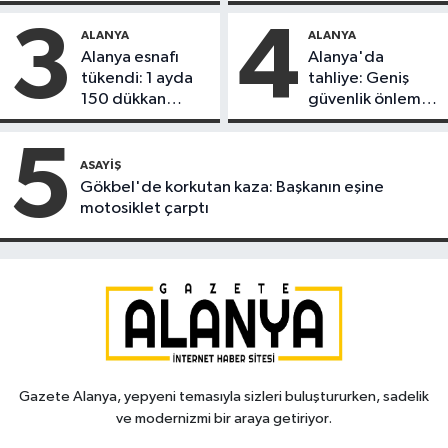
döndü
3
4
ALANYA
ALANYA
Alanya esnafı
Alanya'da
tükendi: 1 ayda
tahliye: Geniş
150 dükkan
güvenlik önlemi
kapandı
alındı
5
ASAYIŞ
Gökbel'de korkutan kaza: Başkanın eşine
motosiklet çarptı
Gazete Alanya, yepyeni temasıyla sizleri buluştururken, sadelik
ve modernizmi bir araya getiriyor.