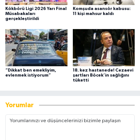
Kökbörü Ligi 2026 Yarı Final
Komşuda asansör kabusu:
Müsabakaları
11 kişi mahsur kaldı
gerçekleştirildi
“Dikkat ben emekliyim,
18. kez hastanede! Cezaevi
evlenmek istiyorum”
şartları Böcek’in sağlığını
tüketti
Yorumlar