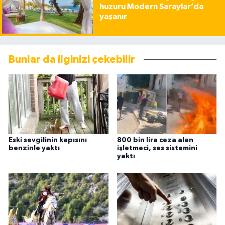
huzuru Modern Saraylar’da
yaşanır
Bunlar da ilginizi çekebilir
Eski sevgilinin kapısını
800 bin lira ceza alan
benzinle yaktı
işletmeci, ses sistemini
yaktı