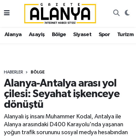
Alanya
İstanbul Nöbetçi Eczaneler
Alanya
Asayiş
Bölge
Siyaset
Spor
Turizm
Asayiş
İstanbul Hava Durumu
Bölge
İstanbul Trafik Yoğunluk Haritası
Siyaset
Süper Lig Puan Durumu ve Fikstür
HABERLER
BÖLGE
Alanya-Antalya arası yol
Spor
Tüm Manşetler
çilesi: Seyahat işkenceye
Turizm
Son Dakika Haberleri
dönüştü
Ekonomi
Haber Arşivi
Alanyalı iş insanı Muhammer Kodal, Antalya ile
Alanya arasındaki D400 Karayolu'nda yaşanan
Gazipaşa
yoğun trafik sorununu sosyal medya hesabından