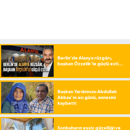
Berlin’de Alanya rüzgârı,
başkan Özçelik’le güçlü esti…
Başkan Yardımcısı Abdullah
Akbaş’ın acı günü, annesini
kaybetti
Sonbaharın eşsiz güzelliği ve